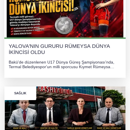
YALOVA'NIN GURURU RÜMEYSA DÜNYA
İKİNCİSİ OLDU
Bakü'de düzenlenen U17 Dünya Güreş Şampiyonası'nda,
Termal Belediyespor'un milli sporcusu Kıymet Rümeysa
Tezcan, 69 kilogram kategorisinde dünya ikincisi olarak
gümüş madalya kazandı.
SAĞLIK