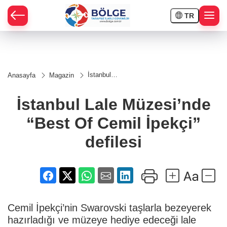
TR
HÇE
İstanbul
Anasayfa
Magazin
Lale
RAY
Müzesi’nde
“Best Of
İstanbul Lale Müzesi’nde
Cemil
SPOR
İpekçi”
“Best Of Cemil İpekçi”
defilesi
OR
defilesi
Cemil İpekçi’nin Swarovski taşlarla bezeyerek
hazırladığı ve müzeye hediye edeceği lale