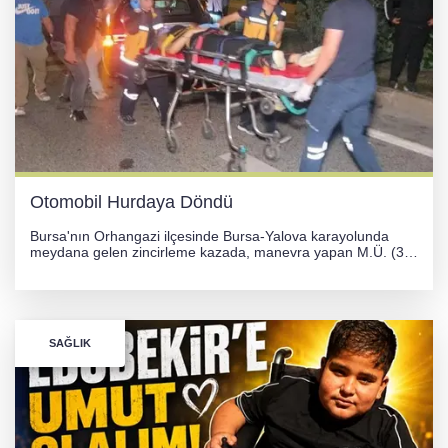
Otomobil Hurdaya Döndü
Bursa'nın Orhangazi ilçesinde Bursa-Yalova karayolunda
meydana gelen zincirleme kazada, manevra yapan M.Ü. (35)
yönetimindeki 06 GS 328 plakalı otomobil ağaca çarparak
hurdaya döndü. Hafif yaralanan sürücü, Orhangazi Devlet
Hastanesi'ne kaldırıldı.
SAĞLIK