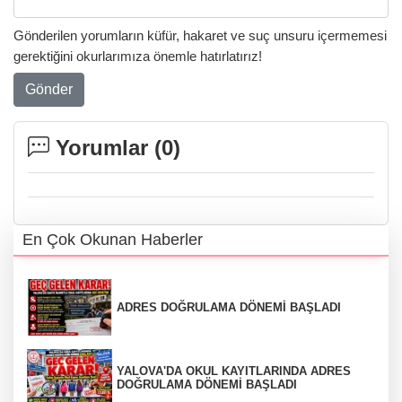
Gönderilen yorumların küfür, hakaret ve suç unsuru içermemesi
gerektiğini okurlarımıza önemle hatırlatırız!
Gönder
Yorumlar (
0
)
En Çok Okunan Haberler
ADRES DOĞRULAMA DÖNEMİ BAŞLADI
YALOVA'DA OKUL KAYITLARINDA ADRES
DOĞRULAMA DÖNEMİ BAŞLADI