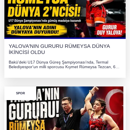
YALOVA'NIN GURURU RÜMEYSA DÜNYA
İKİNCİSİ OLDU
Bakü'deki U17 Dünya Güreş Şampiyonası'nda, Termal
Belediyespor'un milli sporcusu Kıymet Rümeysa Tezcan, 69
kilogram kategorisinde dünya ikincisi olarak gümüş madalya
kazandı ve Yalova ile Türkiye'yi gururlandırdı.
SPOR