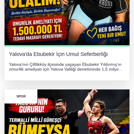
Yalova'da Ebubekir İçin Umut Seferberliği
Yalova'nın Çiftlikköy ilçesinde yaşayan Ebubekir Yıldırmış'ın
omurilik ameliyatı için Yalova Valiliği denetiminde 1,5 milyon
TL'lik yardım kampanyası başlatıldı. Hayırseverlerin
desteğiyle tedavi masraflarının karşılanması hedefleniyor.
SPOR