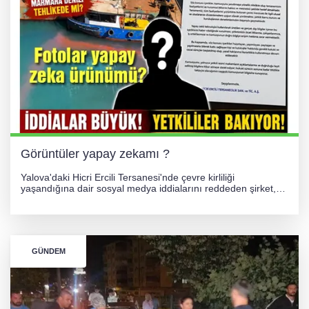
PLANLARI ASKIDA!
GÜNEY MARMARA OTOYOLU İMAR
PLANLARI ASKIDA!
256 PARÇA ESER ELE GEÇİRİLDİ
Görüntüler yapay zekamı ?
Yalova'daki Hicri Ercili Tersanesi'nde çevre kirliliği
yaşandığına dair sosyal medya iddialarını reddeden şirket,
görüntülerin yapay zekayla oluşturulduğunu savundu. Olayla
ilgili hukuki süreç başlatılırken gözler resmi incelemelere
çevrildi.
GÜNDEM