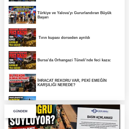
Türkiye ve Yalova'yı Gururlandıran Büyük
Başarı
Tırın kupası dorseden ayrıldı
Bursa’da Orhangazi Tüneli’nde feci kaza:
İHRACAT REKORU VAR, PEKİ EMEĞİN
KARŞILIĞI NEREDE?
TONAMİ KÖPRÜSÜ'NDE PANİK!
GÜNDEM
GÜNEY MARMARA OTOYOLU İMAR