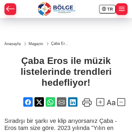
TR
HÇE
Çaba Eros
Anasayfa
Magazin
ile müzik
RAY
listelerinde
trendleri
Çaba Eros ile müzik
hedefliyor!
SPOR
listelerinde trendleri
OR
hedefliyor!
Sıradışı bir şarkı ve klip arıyorsanız Çaba -
Eros tam size göre. 2023 yılında "Yılın en