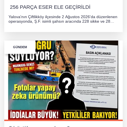
256 PARÇA ESER ELE GEÇİRİLDİ
Yalova'nın Çiftlikköy ilçesinde 2 Ağustos 2026'da düzenlenen
operasyonda, Ş.F. isimli şahsın aracında 228 sikke ve 28
obje olmak üzere toplam 256 tarihi eser ele geçirildi. Şüpheli
hakkında adli işlem başlatıldı.
GÜNDEM