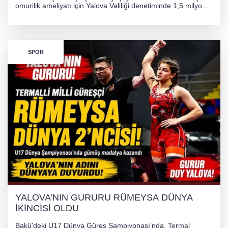
omurilik ameliyatı için Yalova Valiliği denetiminde 1,5 milyon
TL'lik yardım kampanyası başlatıldı. Hayırseverlerin
desteğiyle tedavi masraflarının karşılanması hedefleniyor.
SPOR
YALOVA'NIN GURURU RÜMEYSA DÜNYA
İKİNCİSİ OLDU
Bakü'deki U17 Dünya Güreş Şampiyonası'nda, Termal