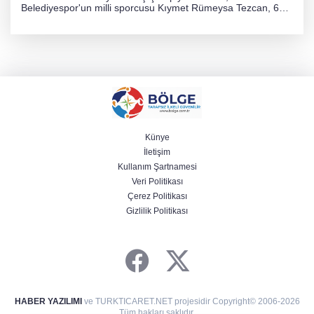
Belediyespor'un milli sporcusu Kıymet Rümeysa Tezcan, 69
kilogram kategorisinde dünya ikincisi olarak gümüş madalya
kazandı ve Yalova ile Türkiye'yi gururlandırdı.
Künye
İletişim
Kullanım Şartnamesi
Veri Politikası
Çerez Politikası
Gizlilik Politikası
HABER YAZILIMI
ve TURKTICARET.NET projesidir Copyright© 2006-2026
Tüm hakları saklıdır.