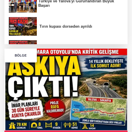
Türkiye ve Yalova'yı Gururlandıran Büyük
Başarı
Tırın kupası dorseden ayrıldı
Bursa’da Orhangazi Tüneli’nde feci kaza:
BÖLGE
İHRACAT REKORU VAR, PEKİ EMEĞİN
KARŞILIĞI NEREDE?
TONAMİ KÖPRÜSÜ'NDE PANİK!
GÜNEY MARMARA OTOYOLU İMAR
PLANLARI ASKIDA!