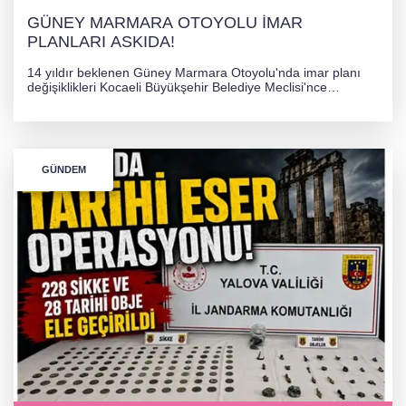
GÜNEY MARMARA OTOYOLU İMAR
PLANLARI ASKIDA!
14 yıldır beklenen Güney Marmara Otoyolu'nda imar planı
değişiklikleri Kocaeli Büyükşehir Belediye Meclisi'nce
onaylanarak 30 gün süreyle askıya çıkarıldı. Projenin Yalova-
Kocaeli arasını rahatlatması ve resmi sürecin devam ettiği
bildirildi.
GÜNDEM