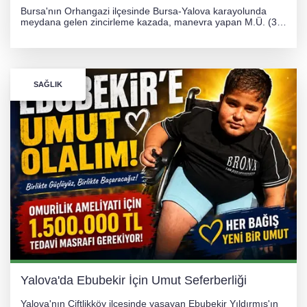
Bursa'nın Orhangazi ilçesinde Bursa-Yalova karayolunda
meydana gelen zincirleme kazada, manevra yapan M.Ü. (35)
yönetimindeki 06 GS 328 plakalı otomobil ağaca çarparak
hurdaya döndü. Hafif yaralanan sürücü, Orhangazi Devlet
Hastanesi'ne kaldırıldı.
SAĞLIK
Yalova'da Ebubekir İçin Umut Seferberliği
Yalova'nın Çiftlikköy ilçesinde yaşayan Ebubekir Yıldırmış'ın