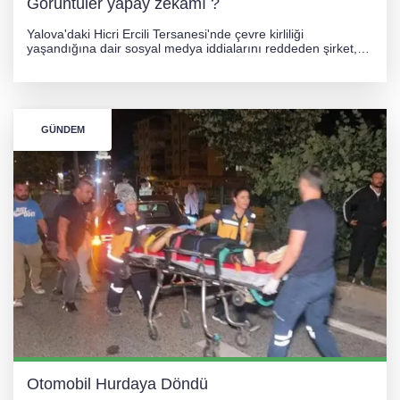
Görüntüler yapay zekamı ?
Yalova'daki Hicri Ercili Tersanesi'nde çevre kirliliği
yaşandığına dair sosyal medya iddialarını reddeden şirket,
görüntülerin yapay zekayla oluşturulduğunu savundu. Olayla
ilgili hukuki süreç başlatılırken gözler resmi incelemelere
çevrildi.
GÜNDEM
Otomobil Hurdaya Döndü