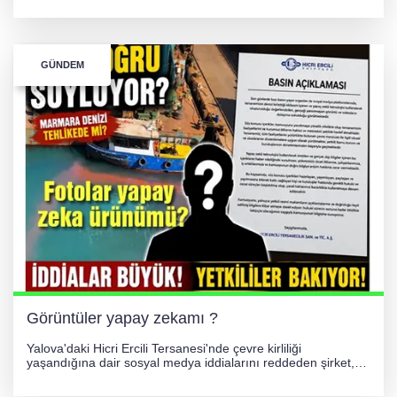
hakkında adli işlem başlatıldı.
GÜNDEM
Görüntüler yapay zekamı ?
Yalova'daki Hicri Ercili Tersanesi'nde çevre kirliliği
yaşandığına dair sosyal medya iddialarını reddeden şirket,
görüntülerin yapay zekayla oluşturulduğunu savundu. Olayla
ilgili hukuki süreç başlatılırken gözler resmi incelemelere