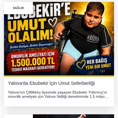
SAĞLIK
Yalova'da Ebubekir İçin Umut Seferberliği
Yalova'nın Çiftlikköy ilçesinde yaşayan Ebubekir Yıldırmış'ın
omurilik ameliyatı için Yalova Valiliği denetiminde 1,5 milyon
TL'lik yardım kampanyası başlatıldı. Hayırseverlerin
desteğiyle tedavi masraflarının karşılanması hedefleniyor.