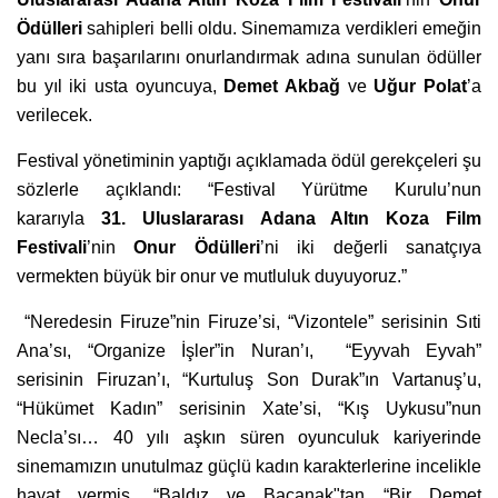
Ödülleri
sahipleri belli oldu. Sinemamıza verdikleri emeğin
yanı sıra başarılarını onurlandırmak adına sunulan ödüller
bu yıl iki usta oyuncuya,
Demet Akbağ
ve
Uğur Polat
’a
verilecek.
Festival yönetiminin yaptığı açıklamada ödül gerekçeleri şu
sözlerle açıklandı: “Festival Yürütme Kurulu’nun
kararıyla
31. Uluslararası Adana Altın Koza Film
Festivali
’nin
Onur Ödülleri
’ni iki değerli sanatçıya
vermekten büyük bir onur ve mutluluk duyuyoruz.”
“Neredesin Firuze”nin Firuze’si, “Vizontele” serisinin Sıti
Ana’sı, “Organize İşler”in Nuran’ı, “Eyyvah Eyvah”
serisinin Firuzan’ı, “Kurtuluş Son Durak”ın Vartanuş’u,
“Hükümet Kadın” serisinin Xate’si, “Kış Uykusu”nun
Necla’sı… 40 yılı aşkın süren oyunculuk kariyerinde
sinemamızın unutulmaz güçlü kadın karakterlerine incelikle
hayat vermiş, “Baldız ve Bacanak"tan “Bir Demet