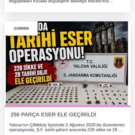
değişiklikleri Kocaeli Büyükşehir Belediye Meclisi'nce
onaylanarak 30 gün süreyle askıya çıkarıldı. Projenin Yalova-
Kocaeli arasını rahatlatması ve resmi sürecin devam ettiği
bildirildi.
GÜNDEM
256 PARÇA ESER ELE GEÇİRİLDİ
Yalova'nın Çiftlikköy ilçesinde 2 Ağustos 2026'da düzenlenen
operasyonda, Ş.F. isimli şahsın aracında 228 sikke ve 28
obje olmak üzere toplam 256 tarihi eser ele geçirildi. Şüpheli