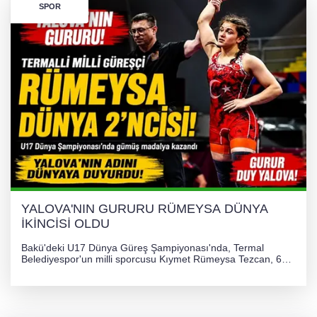
SPOR
YALOVA'NIN GURURU RÜMEYSA DÜNYA
İKİNCİSİ OLDU
Bakü'deki U17 Dünya Güreş Şampiyonası'nda, Termal
Belediyespor'un milli sporcusu Kıymet Rümeysa Tezcan, 69
kilogram kategorisinde dünya ikincisi olarak gümüş madalya
kazandı ve Yalova ile Türkiye'yi gururlandırdı.