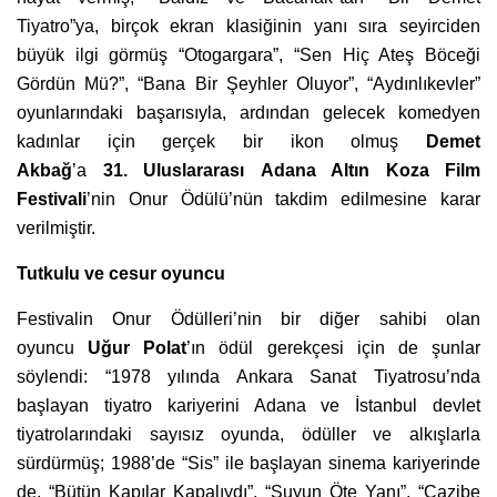
Tiyatro”ya, birçok ekran klasiğinin yanı sıra seyirciden
büyük ilgi görmüş “Otogargara”, “Sen Hiç Ateş Böceği
Gördün Mü?”, “Bana Bir Şeyhler Oluyor”, “Aydınlıkevler”
oyunlarındaki başarısıyla, ardından gelecek komedyen
kadınlar için gerçek bir ikon olmuş
Demet
Akbağ
’a
31. Uluslararası Adana Altın Koza Film
Festivali
’nin Onur Ödülü’nün takdim edilmesine karar
verilmiştir.
Tutkulu ve cesur oyuncu
Festivalin Onur Ödülleri’nin bir diğer sahibi olan
oyuncu
Uğur Polat
’ın ödül gerekçesi için de şunlar
söylendi: “1978 yılında Ankara Sanat Tiyatrosu’nda
başlayan tiyatro kariyerini Adana ve İstanbul devlet
tiyatrolarındaki sayısız oyunda, ödüller ve alkışlarla
sürdürmüş; 1988’de “Sis” ile başlayan sinema kariyerinde
de, “Bütün Kapılar Kapalıydı”, “Suyun Öte Yanı”, “Cazibe