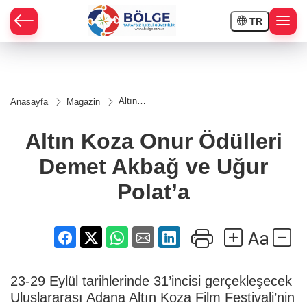
TR
HÇE
Altın
Anasayfa
Magazin
Koza
RAY
Onur
Ödülleri
Altın Koza Onur Ödülleri
Demet
SPOR
Akbağ
Demet Akbağ ve Uğur
ve
Uğur
OR
Polat’a
Polat’a
23-29 Eylül tarihlerinde 31’incisi gerçekleşecek
Uluslararası Adana Altın Koza Film Festivali’nin