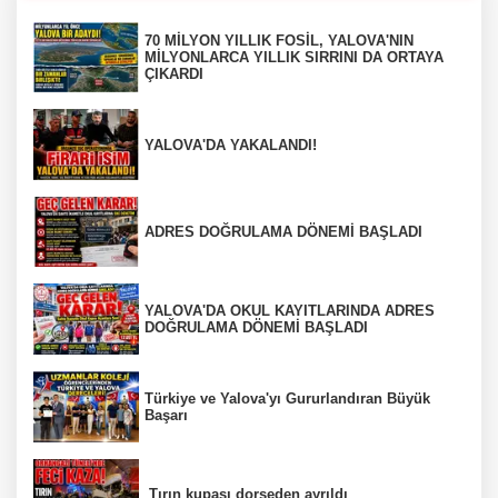
70 MİLYON YILLIK FOSİL, YALOVA'NIN
MİLYONLARCA YILLIK SIRRINI DA ORTAYA
ÇIKARDI
YALOVA'DA YAKALANDI!
ADRES DOĞRULAMA DÖNEMİ BAŞLADI
YALOVA'DA OKUL KAYITLARINDA ADRES
DOĞRULAMA DÖNEMİ BAŞLADI
Türkiye ve Yalova'yı Gururlandıran Büyük
Başarı
Tırın kupası dorseden ayrıldı