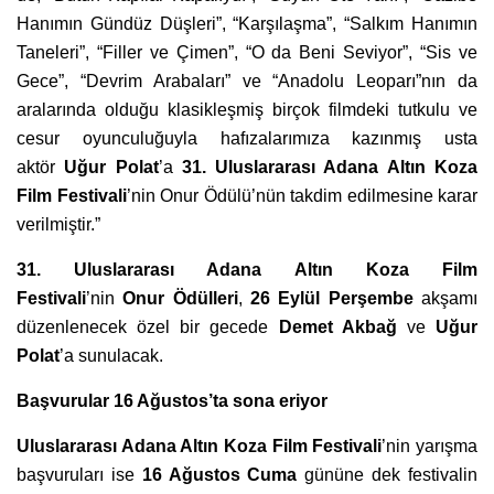
Hanımın Gündüz Düşleri”, “Karşılaşma”, “Salkım Hanımın
Taneleri”, “Filler ve Çimen”, “O da Beni Seviyor”, “Sis ve
Gece”, “Devrim Arabaları” ve “Anadolu Leoparı”nın da
aralarında olduğu klasikleşmiş birçok filmdeki tutkulu ve
cesur oyunculuğuyla hafızalarımıza kazınmış usta
aktör
Uğur Polat
’a
31. Uluslararası Adana Altın Koza
Film Festivali
’nin Onur Ödülü’nün takdim edilmesine karar
verilmiştir.”
31. Uluslararası Adana Altın Koza Film
Festivali
’nin
Onur Ödülleri
,
26 Eylü
l Per
şembe
akşamı
düzenlenecek özel bir gecede
Demet Akbağ
ve
Uğur
Polat
’a sunulacak.
Başvurular 16 Ağ
ustos
’ta sona eriyor
Uluslararası Adana Altın Koza Film Festivali
’nin yarışma
başvuruları ise
16 Ağustos Cuma
gününe dek festivalin