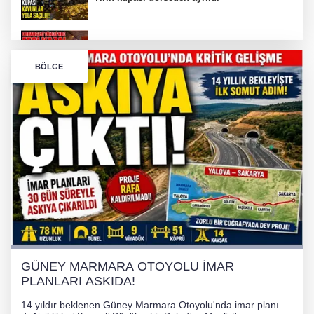
Bursa’da Orhangazi Tüneli’nde feci kaza:
BÖLGE
İHRACAT REKORU VAR, PEKİ EMEĞİN
KARŞILIĞI NEREDE?
TONAMİ KÖPRÜSÜ'NDE PANİK!
GÜNEY MARMARA OTOYOLU İMAR
PLANLARI ASKIDA!
GÜNEY MARMARA OTOYOLU İMAR
PLANLARI ASKIDA!
14 yıldır beklenen Güney Marmara Otoyolu'nda imar planı