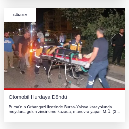
çevrildi.
GÜNDEM
Otomobil Hurdaya Döndü
Bursa'nın Orhangazi ilçesinde Bursa-Yalova karayolunda
meydana gelen zincirleme kazada, manevra yapan M.Ü. (35)
yönetimindeki 06 GS 328 plakalı otomobil ağaca çarparak
hurdaya döndü. Hafif yaralanan sürücü, Orhangazi Devlet
Hastanesi'ne kaldırıldı.