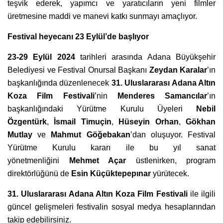
teşvik ederek, yapımcı ve yaratıcıların yeni filmler
üretmesine maddi ve manevi katkı sunmayı amaçlıyor.
Festival heyecanı 23 Eylül’
de ba
şlıyor
23-29 Eylül 2024
tarihleri arasında Adana Büyükşehir
Belediyesi ve Festival Onursal Başkanı
Zeydan Karalar
’ın
başkanlığında düzenlenecek
31. Uluslararası Adana Altın
Koza Film Festivali
’nin
Menderes Samanc
ılar
’ın
başkanlığındaki Yürütme Kurulu Üyeleri
Nebil
Özgentürk
,
İsmail Timuçin
,
Hüseyin Orhan
,
Gökhan
Mutlay
ve
Mahmut Göğebakan
’dan oluşuyor. Festival
Yürütme Kurulu kararı ile bu yıl sanat
yönetmenliğini
Mehmet Açar
üstlenirken, program
direktörlüğünü de
Esin Küçüktepepınar
yürütecek.
31. Uluslararası Adana Altın Koza Film Festivali
ile ilgili
güncel gelişmeleri festivalin sosyal medya hesaplarından
takip edebilirsiniz.