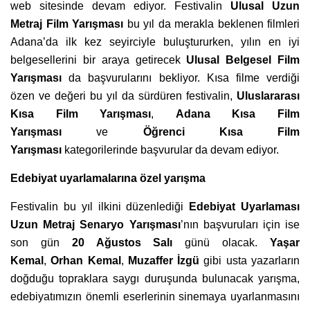
web sitesinde devam ediyor. Festivalin
Ulusal Uzun
Metraj Film Yarış
mas
ı
bu yıl da merakla beklenen filmleri
Adana’da ilk kez seyirciyle buluştururken, yılın en iyi
belgesellerini bir araya getirecek
Ulusal Belgesel Film
Yarış
mas
ı
da başvurularını bekliyor. Kısa filme verdiği
özen ve değeri bu yıl da sürdüren festivalin,
Uluslararası
Kısa Film Yarış
mas
ı
,
Adana Kısa Film
Yarış
mas
ı
ve
Öğrenci Kısa Film
Yarış
mas
ı
kategorilerinde başvurular da devam ediyor.
Edebiyat uyarlamalarına özel yarışma
Festivalin bu yıl ilkini düzenlediği
Edebiyat Uyarlaması
Uzun Metraj Senaryo Yarış
mas
ı
’nın başvuruları için ise
son gün
20 Ağ
ustos Sal
ı
günü olacak.
Yaşar
Kemal
,
Orhan Kemal
,
Muzaffer
İzgü
gibi usta yazarların
doğduğu topraklara saygı duruşunda bulunacak yarışma,
edebiyatımızın önemli eserlerinin sinemaya uyarlanmasını