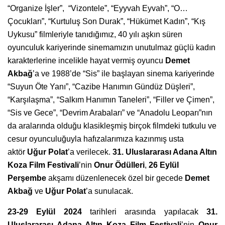
“Organize İşler”, “Vizontele”, “Eyyvah Eyvah”, “O…
Çocukları”, “Kurtuluş Son Durak”, “Hükümet Kadın”, “Kış
Uykusu” filmleriyle tanıdığımız, 40 yılı aşkın süren
oyunculuk kariyerinde sinemamızın unutulmaz güçlü kadın
karakterlerine incelikle hayat vermiş oyuncu
Demet
Akbağ
’a ve 1988’de “Sis” ile başlayan sinema kariyerinde
“Suyun Öte Yanı”, “Cazibe Hanımın Gündüz Düşleri”,
“Karşılaşma”, “Salkım Hanımın Taneleri”, “Filler ve Çimen”,
“Sis ve Gece”, “Devrim Arabaları” ve “Anadolu Leoparı”nın
da aralarında olduğu klasikleşmiş birçok filmdeki tutkulu ve
cesur oyunculuğuyla hafızalarımıza kazınmış usta
aktör
Uğur Polat
’a verilecek.
31. Uluslararası Adana Altın
Koza Film Festivali
’nin
Onur Ödülleri
,
26 Eylü
l
Per
şembe
akşamı düzenlenecek özel bir gecede
Demet
Akbağ
ve
Uğur Polat
’a sunulacak.
23-29 Eylül 2024
tarihleri arasında yapılacak
31.
Uluslararası Adana Altın Koza Film Festivali
’nin
Onur