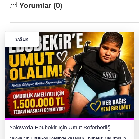
Yorumlar (
0
)
SAĞLIK
Yalova'da Ebubekir İçin Umut Seferberliği
Yalova'nın Çiftlikköy ilçesinde yaşayan Ebubekir Yıldırmış'ın