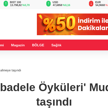
BIST 100
USD
EUR
13.798,82
%0,70
47,6858
%0,16
54,9668
%
mi
Magazin
BÖLGE
Sağlık
sahneye taşındı
badele Öyküleri' M
taşındı