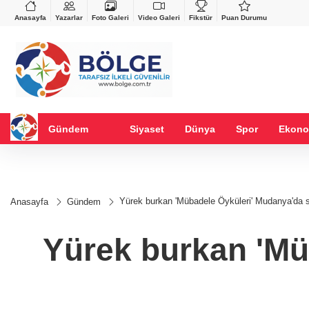
VND
GAU/TRY
%-0,22
0,0018
%0,16
6.524,87
%0,50
Anasayfa
Yazarlar
Foto Galeri
Video Galeri
Fikstür
Puan Durumu
Gündem
Siyaset
Dünya
Spor
Ekono
Yürek burkan 'Mübadele Öyküleri' Mudanya'da 
Anasayfa
Gündem
Yürek burkan 'Mü