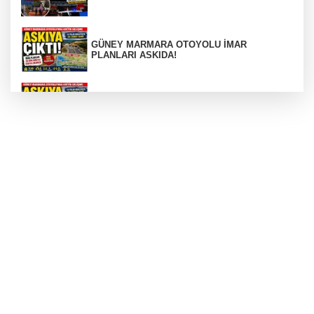
GÜNEY MARMARA OTOYOLU İMAR
PLANLARI ASKIDA!
GÜNEY MARMARA OTOYOLU İMAR
PLANLARI ASKIDA!
256 PARÇA ESER ELE GEÇİRİLDİ
Görüntüler yapay zekamı ?
Otomobil Hurdaya Döndü