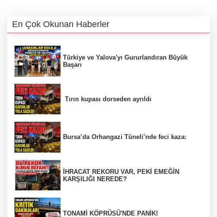
En Çok Okunan Haberler
Türkiye ve Yalova'yı Gururlandıran Büyük
Başarı
Tırın kupası dorseden ayrıldı
Bursa’da Orhangazi Tüneli’nde feci kaza:
İHRACAT REKORU VAR, PEKİ EMEĞİN
KARŞILIĞI NEREDE?
TONAMİ KÖPRÜSÜ'NDE PANİK!