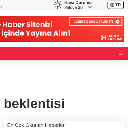
Hava Durumu
GBP
CHF
TR
0,32
64,3468
%0,38
59,0083
%0,82
Yalova
28 °
 beklentisi
En Çok Okunan Haberler