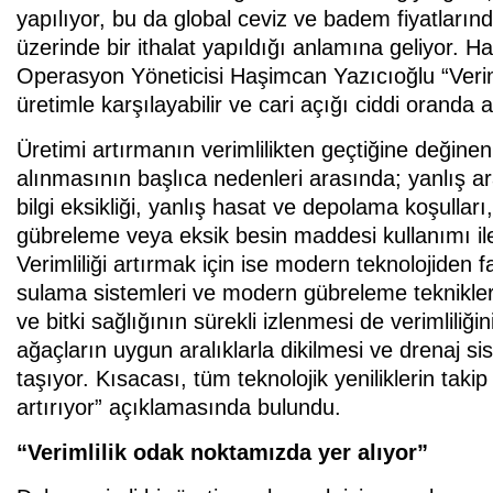
yapılıyor, bu da global ceviz ve badem fiyatlarınd
üzerinde bir ithalat yapıldığı anlamına geliyor. H
Operasyon Yöneticisi Haşimcan Yazıcıoğlu “Verimli
üretimle karşılayabilir ve cari açığı ciddi oranda az
Üretimi artırmanın verimlilikten geçtiğine değin
alınmasının başlıca nedenleri arasında; yanlış ar
bilgi eksikliği, yanlış hasat ve depolama koşullar
gübreleme veya eksik besin maddesi kullanımı ile
Verimliliği artırmak için ise modern teknolojiden 
sulama sistemleri ve modern gübreleme teknikleri b
ve bitki sağlığının sürekli izlenmesi de verimliliği
ağaçların uygun aralıklarla dikilmesi ve drenaj s
taşıyor. Kısacası, tüm teknolojik yeniliklerin takip
artırıyor” açıklamasında bulundu.
“Verimlilik odak noktamızda yer alıyor”