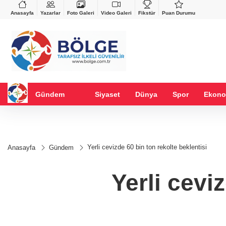
VND
GAU/TRY
%-0,22
0,0018
%0,32
6.660,55
%2,59
Anasayfa
Yazarlar
Foto Galeri
Video Galeri
Fikstür
Puan Durumu
Gündem
Siyaset
Dünya
Spor
Ekono
Yerli cevizde 60 bin ton rekolte beklentisi
Anasayfa
Gündem
Yerli cevi