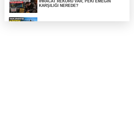
İHRACAT REKORU VAR, PEKİ EMEĞİN
KARŞILIĞI NEREDE?
TONAMİ KÖPRÜSÜ'NDE PANİK!
GÜNEY MARMARA OTOYOLU İMAR
PLANLARI ASKIDA!
GÜNEY MARMARA OTOYOLU İMAR
PLANLARI ASKIDA!
256 PARÇA ESER ELE GEÇİRİLDİ