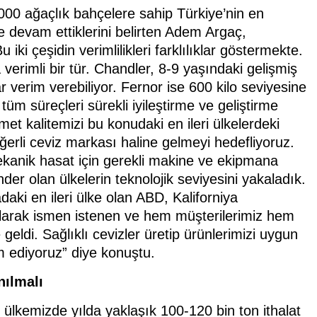
000 ağaçlık bahçelere sahip Türkiye’nin en
 devam ettiklerini belirten Adem Argaç,
 iki çeşidin verimlilikleri farklılıklar göstermekte.
erimli bir tür. Chandler, 8-9 yaşındaki gelişmiş
verim verebiliyor. Fernor ise 600 kilo seviyesine
 tüm süreçleri sürekli iyileştirme ve geliştirme
zmet kalitemizi bu konudaki en ileri ülkelerdeki
eğerli ceviz markası haline gelmeyi hedefliyoruz.
kanik hasat için gerekli makine ve ekipmana
der olan ülkelerin teknolojik seviyesini yakaladık.
aki en ileri ülke olan ABD, Kaliforniya
e olarak ismen istenen ve hem müşterilerimiz hem
 geldi. Sağlıklı cevizler üretip ürünlerimizi uygun
m ediyoruz” diye konuştu.
nılmalı
, ülkemizde yılda yaklaşık 100-120 bin ton ithalat