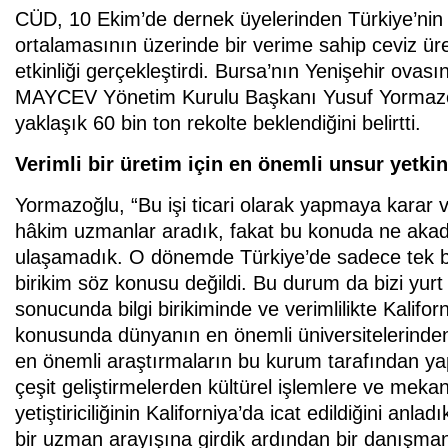
CÜD, 10 Ekim’de dernek üyelerinden Türkiye’nin e
ortalamasının üzerinde bir verime sahip ceviz ü
etkinliği gerçekleştirdi. Bursa’nın Yenişehir ova
MAYCEV Yönetim Kurulu Başkanı Yusuf Yormazoğl
yaklaşık 60 bin ton rekolte beklendiğini belirtti.
Verimli bir üretim için en önemli unsur yetki
Yormazoğlu, “Bu işi ticari olarak yapmaya karar 
hâkim uzmanlar aradık, fakat bu konuda ne akade
ulaşamadık. O dönemde Türkiye’de sadece tek bi
birikim söz konusu değildi. Bu durum da bizi yurt 
sonucunda bilgi birikiminde ve verimlilikte Kaliforn
konusunda dünyanın en önemli üniversitelerinden
en önemli araştırmaların bu kurum tarafından yapı
çeşit geliştirmelerden kültürel işlemlere ve me
yetiştiriciliğinin Kaliforniya’da icat edildiğini an
bir uzman arayışına girdik ardından bir danışma