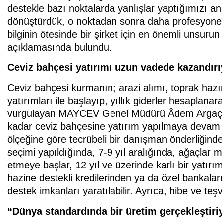
destekle bazı noktalarda yanlışlar yaptığımızı a
dönüştürdük, o noktadan sonra daha profesyonel b
bilginin ötesinde bir şirket için en önemli unsur
açıklamasında bulundu.
Ceviz bahçesi yatırımı uzun vadede kazandırı
Ceviz bahçesi kurmanın; arazi alımı, toprak hazır
yatırımları ile başlayıp, yıllık giderler hesaplan
vurgulayan MAYCEV Genel Müdürü Âdem Argaç is
kadar ceviz bahçesine yatırım yapılmaya devam e
ölçeğine göre tecrübeli bir danışman önderliğind
seçimi yapıldığında, 7-9 yıl aralığında, ağaçlar
etmeye başlar, 12 yıl ve üzerinde karlı bir yatır
hazine destekli kredilerinden ya da özel bankala
destek imkanları yaratılabilir. Ayrıca, hibe ve teşv
“Dünya standardında bir üretim gerçekleştiri