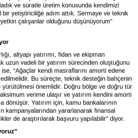
nladık ve süratle üretim konusunda kendimizi
ir yetiştiriciliğe adım attık. Sermaye ve teknik
un yetkin çalışanlar olduğunu düşünüyorum”
yor
lığı, altyapı yatırımı, fidan ve ekipman
arak uzun vadeli bir yatırım sürecinden oluştuğunu
e, “Ağaçlar kendi masraflarını amorti edene
dilmelidir. Bu süreçte, teknik desteğin bahçenin
e yürütülmesi önemlidir. Doğru bölge ve doğru tür
 maksimum verime ulaşır ve yatırım kendini amorti
ıma dönüşür. Yatırım için, kamu bankalarının
rın kampanyalarından yararlanarak finansal
ikler de araştırılarak başvuru yapılabilir” diyor.
yoruz”