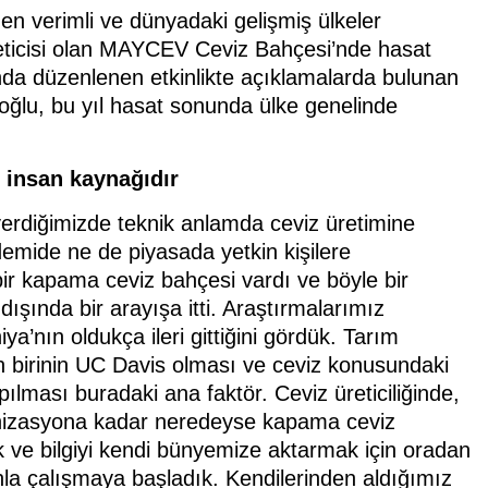
n verimli ve dünyadaki gelişmiş ülkeler
reticisi olan MAYCEV Ceviz Bahçesi’nde hasat
sında düzenlenen etkinlikte açıklamalarda bulunan
u, bu yıl hasat sonunda ülke genelinde
n insan kaynağıdır
verdiğimizde teknik anlamda ceviz üretimine
mide ne de piyasada yetkin kişilere
r kapama ceviz bahçesi vardı ve böyle bir
dışında bir arayışa itti. Araştırmalarımız
iya’nın oldukça ileri gittiğini gördük. Tarım
 birinin UC Davis olması ve ceviz konusundaki
lması buradaki ana faktör. Ceviz üreticiliğinde,
kanizasyona kadar neredeyse kapama ceviz
ladık ve bilgiyi kendi bünyemize aktarmak için oradan
nla çalışmaya başladık. Kendilerinden aldığımız