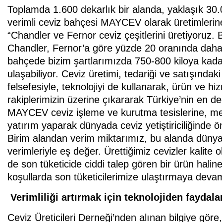
Toplamda 1.600 dekarlık bir alanda, yaklaşık 30.
verimli ceviz bahçesi MAYCEV olarak üretimlerine
“Chandler ve Fernor ceviz çeşitlerini üretiyoruz. Bu
Chandler, Fernor’a göre yüzde 20 oranında daha v
bahçede bizim şartlarımızda 750-800 kiloya kadar 
ulaşabiliyor. Ceviz üretimi, tedariği ve satışındaki
felsefesiyle, teknolojiyi de kullanarak, ürün ve hi
rakiplerimizin üzerine çıkararak Türkiye’nin en d
MAYCEV ceviz işleme ve kurutma tesislerine, me
yatırım yaparak dünyada ceviz yetiştiriciliğinde ön
Birim alandan verim miktarımız, bu alanda dünyad
verimleriyle eş değer. Ürettiğimiz cevizler kalit
de son tüketicide ciddi talep gören bir ürün haline
koşullarda son tüketicilerimize ulaştırmaya deva
Verimliliği artırmak için teknolojiden faydala
Ceviz Üreticileri Derneği’nden alınan bilgiye göre