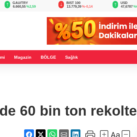
BIST 100
USD
EUR
13.779,39
%-0,14
47,6787
%0,18
55,1254
%
mi
Magazin
BÖLGE
Sağlık
zde 60 bin ton rekolte