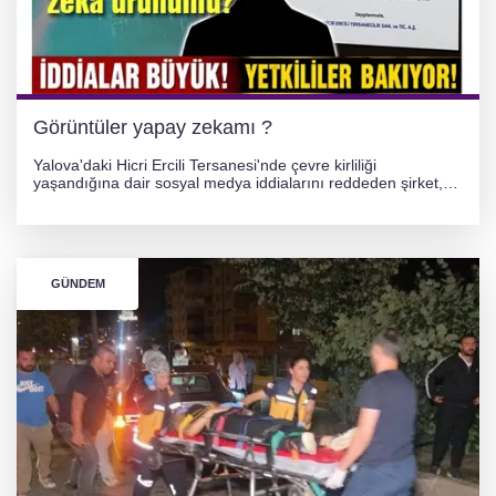
256 PARÇA ESER ELE GEÇİRİLDİ
Görüntüler yapay zekamı ?
Yalova'daki Hicri Ercili Tersanesi'nde çevre kirliliği
yaşandığına dair sosyal medya iddialarını reddeden şirket,
görüntülerin yapay zekayla oluşturulduğunu savundu. Olayla
ilgili hukuki süreç başlatılırken gözler resmi incelemelere
çevrildi.
GÜNDEM