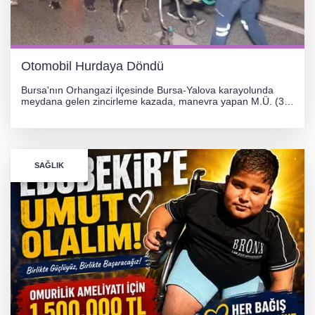
Otomobil Hurdaya Döndü
Bursa'nın Orhangazi ilçesinde Bursa-Yalova karayolunda
meydana gelen zincirleme kazada, manevra yapan M.Ü. (35)
yönetimindeki 06 GS 328 plakalı otomobil ağaca çarparak
hurdaya döndü. Hafif yaralanan sürücü, Orhangazi Devlet
Hastanesi'ne kaldırıldı.
SAĞLIK