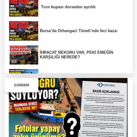
Tırın kupası dorseden ayrıldı
Bursa’da Orhangazi Tüneli’nde feci kaza:
İHRACAT REKORU VAR, PEKİ EMEĞİN
KARŞILIĞI NEREDE?
TONAMİ KÖPRÜSÜ'NDE PANİK!
GÜNDEM
GÜNEY MARMARA OTOYOLU İMAR
PLANLARI ASKIDA!
GÜNEY MARMARA OTOYOLU İMAR
PLANLARI ASKIDA!