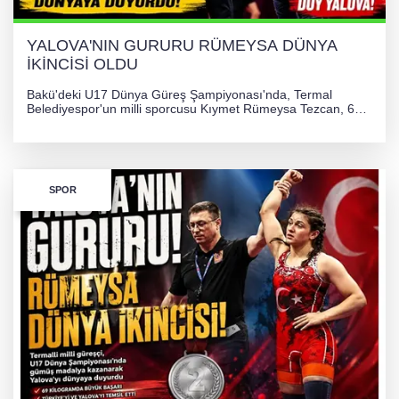
YALOVA'NIN GURURU RÜMEYSA DÜNYA
İKİNCİSİ OLDU
Bakü'deki U17 Dünya Güreş Şampiyonası'nda, Termal
Belediyespor'un milli sporcusu Kıymet Rümeysa Tezcan, 69
kilogram kategorisinde dünya ikincisi olarak gümüş madalya
kazandı ve Yalova ile Türkiye'yi gururlandırdı.
SPOR