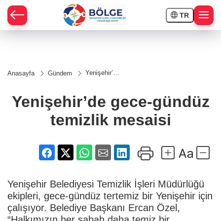
TR
HÇE
Yenişehir’de
Anasayfa
Gündem
gece-
RAY
gündüz
temizlik
Yenişehir’de gece-gündüz
mesaisi
SPOR
temizlik mesaisi
OR
Yenişehir Belediyesi Temizlik İşleri Müdürlüğü
ekipleri, gece-gündüz tertemiz bir Yenişehir için
çalışıyor. Belediye Başkanı Ercan Özel,
“Halkımızın her sabah daha temiz bir