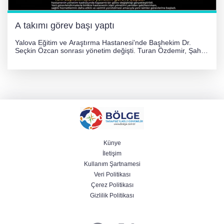
A takımı görev başı yaptı
Yalova Eğitim ve Araştırma Hastanesi'nde Başhekim Dr.
Seçkin Özcan sonrası yönetim değişti. Turan Özdemir, Şahin
Bozkurt, Özlem Kotbaş ve Mustafa Aka yeni idari görevlerine
atanarak sağlık hizmetlerini etkinleştirme sürecini başlattı.
Künye
İletişim
Kullanım Şartnamesi
Veri Politikası
Çerez Politikası
Gizlilik Politikası