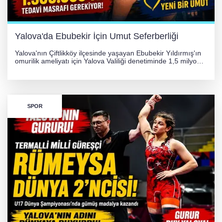
Yalova'da Ebubekir İçin Umut Seferberliği
Yalova'nın Çiftlikköy ilçesinde yaşayan Ebubekir Yıldırmış'ın
omurilik ameliyatı için Yalova Valiliği denetiminde 1,5 milyon
TL'lik yardım kampanyası başlatıldı. Hayırseverlerin
desteğiyle tedavi masraflarının karşılanması hedefleniyor.
SPOR