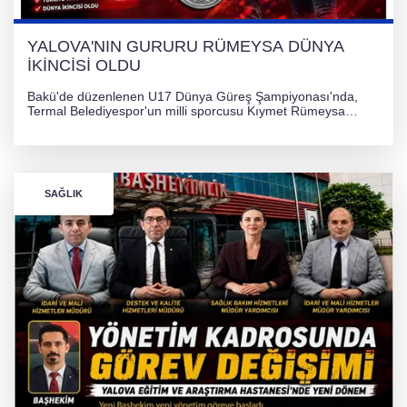
YALOVA'NIN GURURU RÜMEYSA DÜNYA
İKİNCİSİ OLDU
Bakü'de düzenlenen U17 Dünya Güreş Şampiyonası'nda,
Termal Belediyespor'un milli sporcusu Kıymet Rümeysa
Tezcan, 69 kilogram kategorisinde dünya ikincisi olarak
gümüş madalya kazandı.
SAĞLIK