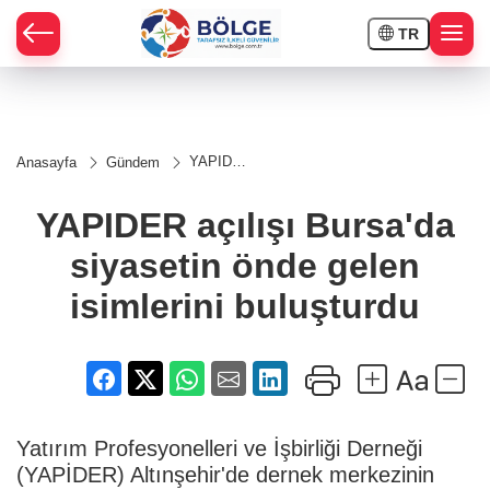
TR
HÇE
YAPIDER
Anasayfa
Gündem
açılışı
RAY
Bursa'da
siyasetin
YAPIDER açılışı Bursa'da
önde
SPOR
gelen
siyasetin önde gelen
isimlerini
buluşturdu
OR
isimlerini buluşturdu
Yatırım Profesyonelleri ve İşbirliği Derneği
(YAPİDER) Altınşehir'de dernek merkezinin