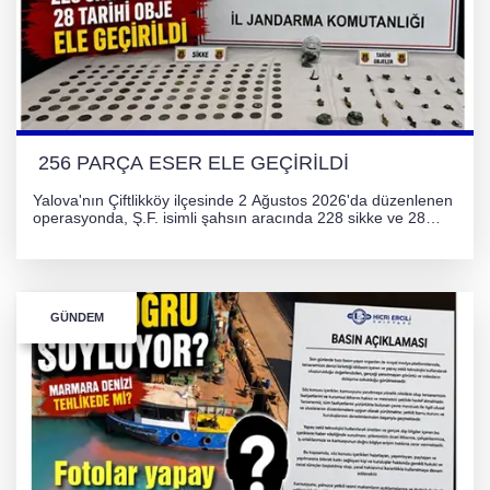
256 PARÇA ESER ELE GEÇİRİLDİ
Yalova'nın Çiftlikköy ilçesinde 2 Ağustos 2026'da düzenlenen
operasyonda, Ş.F. isimli şahsın aracında 228 sikke ve 28
obje olmak üzere toplam 256 tarihi eser ele geçirildi. Şüpheli
hakkında adli işlem başlatıldı.
GÜNDEM