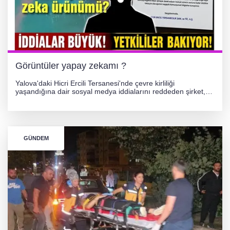
Görüntüler yapay zekamı ?
Yalova'daki Hicri Ercili Tersanesi'nde çevre kirliliği
yaşandığına dair sosyal medya iddialarını reddeden şirket,
görüntülerin yapay zekayla oluşturulduğunu savundu. Olayla
ilgili hukuki süreç başlatılırken gözler resmi incelemelere
çevrildi.
GÜNDEM