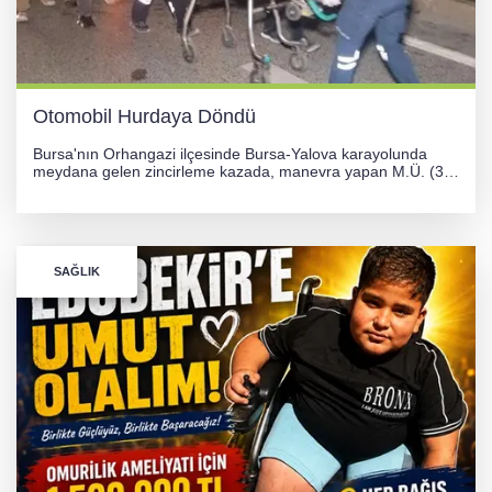
Otomobil Hurdaya Döndü
Bursa'nın Orhangazi ilçesinde Bursa-Yalova karayolunda
meydana gelen zincirleme kazada, manevra yapan M.Ü. (35)
yönetimindeki 06 GS 328 plakalı otomobil ağaca çarparak
hurdaya döndü. Hafif yaralanan sürücü, Orhangazi Devlet
Hastanesi'ne kaldırıldı.
SAĞLIK