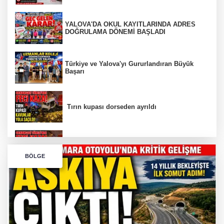
YALOVA'DA OKUL KAYITLARINDA ADRES
DOĞRULAMA DÖNEMİ BAŞLADI
Türkiye ve Yalova'yı Gururlandıran Büyük
Başarı
Tırın kupası dorseden ayrıldı
Bursa’da Orhangazi Tüneli’nde feci kaza:
BÖLGE
İHRACAT REKORU VAR, PEKİ EMEĞİN
KARŞILIĞI NEREDE?