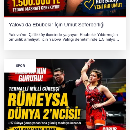
Yalova'da Ebubekir İçin Umut Seferberliği
Yalova'nın Çiftlikköy ilçesinde yaşayan Ebubekir Yıldırmış'ın
omurilik ameliyatı için Yalova Valiliği denetiminde 1,5 milyon
TL'lik yardım kampanyası başlatıldı. Hayırseverlerin
desteğiyle tedavi masraflarının karşılanması hedefleniyor.
SPOR