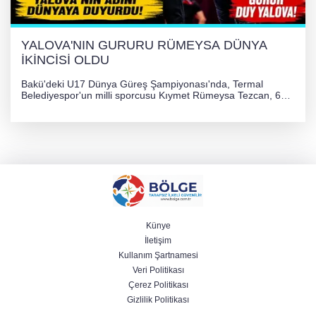
YALOVA'NIN GURURU RÜMEYSA DÜNYA
İKİNCİSİ OLDU
Bakü'deki U17 Dünya Güreş Şampiyonası'nda, Termal
Belediyespor'un milli sporcusu Kıymet Rümeysa Tezcan, 69
kilogram kategorisinde dünya ikincisi olarak gümüş madalya
kazandı ve Yalova ile Türkiye'yi gururlandırdı.
Künye
İletişim
Kullanım Şartnamesi
Veri Politikası
Çerez Politikası
Gizlilik Politikası