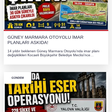
TONAMİ KÖPRÜSÜ'NDE PANİK!
GÜNEY MARMARA OTOYOLU İMAR
PLANLARI ASKIDA!
GÜNEY MARMARA OTOYOLU İMAR
PLANLARI ASKIDA!
14 yıldır beklenen Güney Marmara Otoyolu'nda imar planı
değişiklikleri Kocaeli Büyükşehir Belediye Meclisi'nce
onaylanarak 30 gün süreyle askıya çıkarıldı. Projenin Yalova-
Kocaeli arasını rahatlatması ve resmi sürecin devam ettiği
bildirildi.
GÜNDEM