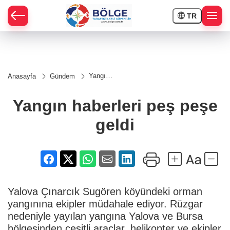
TR
HÇE
Yangın
Anasayfa
Gündem
haberleri
RAY
peş
peşe
Yangın haberleri peş peşe
geldi
SPOR
geldi
OR
Yalova Çınarcık Sugören köyündeki orman
yangınına ekipler müdahale ediyor. Rüzgar
nedeniyle yayılan yangına Yalova ve Bursa
bölgesinden çeşitli araçlar, helikopter ve ekipler