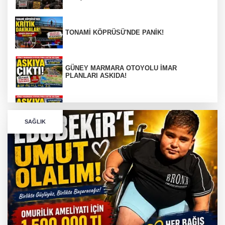
TONAMİ KÖPRÜSÜ'NDE PANİK!
GÜNEY MARMARA OTOYOLU İMAR
PLANLARI ASKIDA!
GÜNEY MARMARA OTOYOLU İMAR
PLANLARI ASKIDA!
SAĞLIK
256 PARÇA ESER ELE GEÇİRİLDİ
Görüntüler yapay zekamı ?