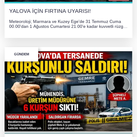
YALOVA İÇİN FIRTINA UYARISI!
Meteoroloji; Marmara ve Kuzey Ege'de 31 Temmuz Cuma
00.00'dan 1 Ağustos Cumartesi 21.00'e kadar kuvvetli rüzgar
ve fırtına bekliyor. İstanbul, Yalova, Kocaeli ve Trakya'da
ulaşımda aksamalar ve olumsuzluklara karşı vatandaşlar
uyarıldı.
GÜNDEM