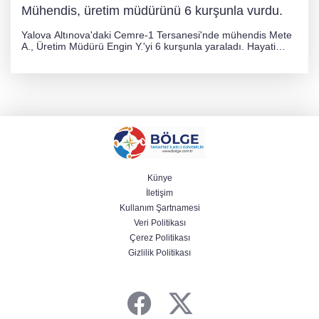
Mühendis, üretim müdürünü 6 kurşunla vurdu.
Yalova Altınova'daki Cemre-1 Tersanesi'nde mühendis Mete
A., Üretim Müdürü Engin Y.'yi 6 kurşunla yaraladı. Hayati
tehlikesi bulunmayan Engin Y. hastaneye kaldırılırken, kaçan
şüphelinin yakalanması için geniş çaplı soruşturma başlatıldı.
Künye
İletişim
Kullanım Şartnamesi
Veri Politikası
Çerez Politikası
Gizlilik Politikası