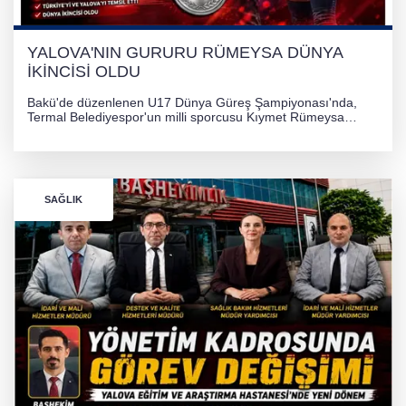
YALOVA'NIN GURURU RÜMEYSA DÜNYA
İKİNCİSİ OLDU
Bakü'de düzenlenen U17 Dünya Güreş Şampiyonası'nda,
Termal Belediyespor'un milli sporcusu Kıymet Rümeysa
Tezcan, 69 kilogram kategorisinde dünya ikincisi olarak
gümüş madalya kazandı.
SAĞLIK