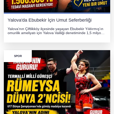
Otomobil Hurdaya Döndü
Yalova'da Ebubekir İçin Umut Seferberliği
Yalova'nın Çiftlikköy ilçesinde yaşayan Ebubekir Yıldırmış'ın
omurilik ameliyatı için Yalova Valiliği denetiminde 1,5 milyon
TL'lik yardım kampanyası başlatıldı. Hayırseverlerin
desteğiyle tedavi masraflarının karşılanması hedefleniyor.
SPOR