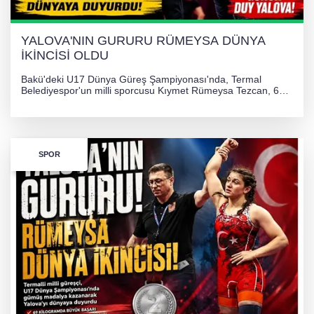
YALOVA'NIN GURURU RÜMEYSA DÜNYA
İKİNCİSİ OLDU
Bakü'deki U17 Dünya Güreş Şampiyonası'nda, Termal
Belediyespor'un milli sporcusu Kıymet Rümeysa Tezcan, 69
kilogram kategorisinde dünya ikincisi olarak gümüş madalya
kazandı ve Yalova ile Türkiye'yi gururlandırdı.
SPOR