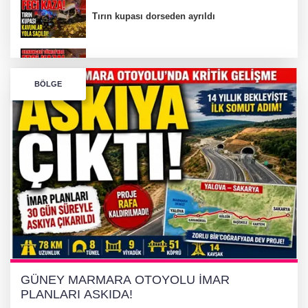
Tırın kupası dorseden ayrıldı
Bursa’da Orhangazi Tüneli’nde feci kaza:
BÖLGE
İHRACAT REKORU VAR, PEKİ EMEĞİN
KARŞILIĞI NEREDE?
TONAMİ KÖPRÜSÜ'NDE PANİK!
GÜNEY MARMARA OTOYOLU İMAR
PLANLARI ASKIDA!
GÜNEY MARMARA OTOYOLU İMAR
PLANLARI ASKIDA!