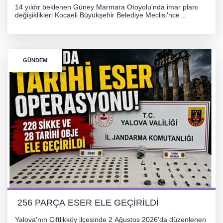
14 yıldır beklenen Güney Marmara Otoyolu'nda imar planı
değişiklikleri Kocaeli Büyükşehir Belediye Meclisi'nce
onaylanarak 30 gün süreyle askıya çıkarıldı. Projenin Yalova-
Kocaeli arasını rahatlatması ve resmi sürecin devam ettiği
bildirildi.
GÜNDEM
256 PARÇA ESER ELE GEÇİRİLDİ
Yalova'nın Çiftlikköy ilçesinde 2 Ağustos 2026'da düzenlenen