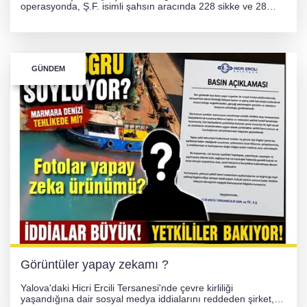
operasyonda, Ş.F. isimli şahsın aracında 228 sikke ve 28
obje olmak üzere toplam 256 tarihi eser ele geçirildi. Şüpheli
hakkında adli işlem başlatıldı.
GÜNDEM
Görüntüler yapay zekamı ?
Yalova'daki Hicri Ercili Tersanesi'nde çevre kirliliği
yaşandığına dair sosyal medya iddialarını reddeden şirket,