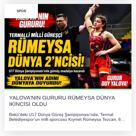
SPOR
YALOVA'NIN GURURU RÜMEYSA DÜNYA
İKİNCİSİ OLDU
Bakü'deki U17 Dünya Güreş Şampiyonası'nda, Termal
Belediyespor'un milli sporcusu Kıymet Rümeysa Tezcan, 69
kilogram kategorisinde dünya ikincisi olarak gümüş madalya
kazandı ve Yalova ile Türkiye'yi gururlandırdı.