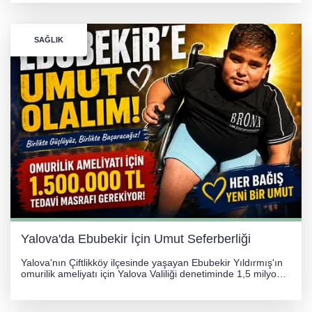
Hastanesi'ne kaldırıldı.
SAĞLIK
Yalova'da Ebubekir İçin Umut Seferberliği
Yalova'nın Çiftlikköy ilçesinde yaşayan Ebubekir Yıldırmış'ın
omurilik ameliyatı için Yalova Valiliği denetiminde 1,5 milyon
TL'lik yardım kampanyası başlatıldı. Hayırseverlerin
desteğiyle tedavi masraflarının karşılanması hedefleniyor.