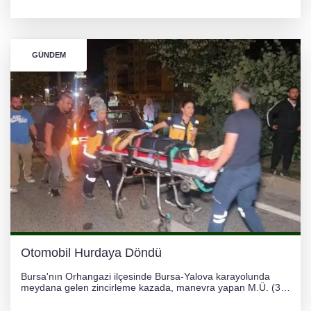
görüntülerin yapay zekayla oluşturulduğunu savundu. Olayla
ilgili hukuki süreç başlatılırken gözler resmi incelemelere
çevrildi.
GÜNDEM
Otomobil Hurdaya Döndü
Bursa'nın Orhangazi ilçesinde Bursa-Yalova karayolunda
meydana gelen zincirleme kazada, manevra yapan M.Ü. (35)
yönetimindeki 06 GS 328 plakalı otomobil ağaca çarparak
hurdaya döndü. Hafif yaralanan sürücü, Orhangazi Devlet