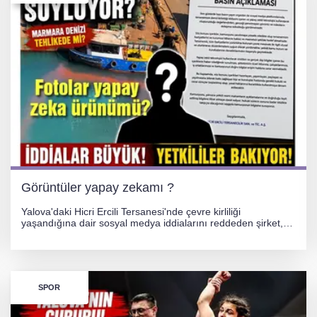
Görüntüler yapay zekamı ?
Yalova'daki Hicri Ercili Tersanesi'nde çevre kirliliği
yaşandığına dair sosyal medya iddialarını reddeden şirket,
görüntülerin yapay zekayla oluşturulduğunu savundu. Olayla
ilgili hukuki süreç başlatılırken gözler resmi incelemelere
çevrildi.
SPOR