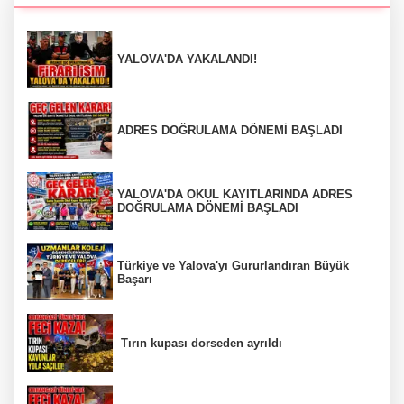
YALOVA'DA YAKALANDI!
ADRES DOĞRULAMA DÖNEMİ BAŞLADI
YALOVA'DA OKUL KAYITLARINDA ADRES
DOĞRULAMA DÖNEMİ BAŞLADI
Türkiye ve Yalova'yı Gururlandıran Büyük
Başarı
Tırın kupası dorseden ayrıldı