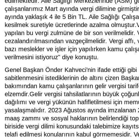
edilmektedir. Aile Sağlığı Merkezlerinde (ASM) gö
çalışanlarımız Mart ayında vergi dilimine girmiş
ayında yaklaşık 4 ile 5 Bin TL. Aile Sağlığı Çalış
kesilmek suretiyle ücretlerinde azalma olmuştur
yapılan bu vergi zulmüne de bir son verilmelidir.
cezalandırılmasından vazgeçilmelidir. Vergi affı,
bazı meslekler ve işler için yapılırken kamu çalışanl
verilmesini istiyoruz" diye konuştu.
Genel Başkan Önder Kahveci’nin ifade ettiği gibi 
sabitlenmesini istediklerinin de altını çizen Başk
bakımından kamu çalışanlarının gelir vergisi tar
elzemdir.Gelir vergisi tahsilatlarının büyük çoğun
dağılımı ve vergi yükünün hafifletilmesi için me
yasalaşmalıdır. 2023 Ağustos ayında imzalanan 
maaş zammı ve sosyal haklarının belirlendiği t
biriside vergi dilimi konusundaki talebimize kayıt
telafi edilmesi konularının kabul görmemesidir. 