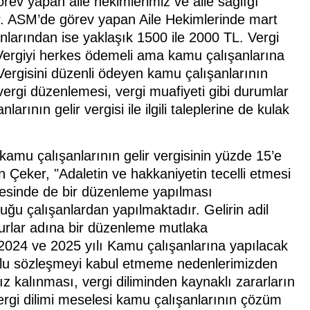
rev yapan aile hekimlerimiz ve aile sağlığı
tir. ASM’de görev yapan Aile Hekimlerinde mart
anlarından ise yaklaşık 1500 ile 2000 TL. Vergi
.Vergiyi herkes ödemeli ama kamu çalışanlarına
 Vergisini düzenli ödeyen kamu çalışanlarının
 vergi düzenlemesi, vergi muafiyeti gibi durumlar
arının gelir vergisi ile ilgili taleplerine de kulak
kamu çalışanlarının gelir vergisinin yüzde 15’e
an Çeker, "Adaletin ve hakkaniyetin tecelli etmesi
ifesinde de bir düzenleme yapılması
luğu çalışanlardan yapılmaktadır. Gelirin adil
murlar adına bir düzenleme mutlaka
2024 ve 2025 yılı Kamu çalışanlarına yapılacak
oplu sözleşmeyi kabul etmeme nedenlerimizden
sız kalınması, vergi diliminden kaynaklı zararların
Vergi dilimi meselesi kamu çalışanlarının çözüm