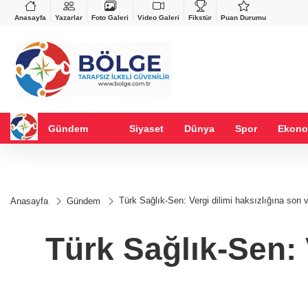
VND
GAU/TRY
%-0,22
0,0018
%0,32
6.660,55
%2,59
Anasayfa
Yazarlar
Foto Galeri
Video Galeri
Fikstür
Puan Durumu
Gündem
Siyaset
Dünya
Spor
Ekono
Türk Sağlık-Sen: Vergi dilimi haksızlığına son v
Anasayfa
Gündem
Türk Sağlık-Sen: 