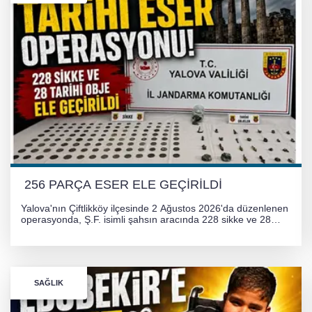
256 PARÇA ESER ELE GEÇİRİLDİ
Yalova'nın Çiftlikköy ilçesinde 2 Ağustos 2026'da düzenlenen
operasyonda, Ş.F. isimli şahsın aracında 228 sikke ve 28
obje olmak üzere toplam 256 tarihi eser ele geçirildi. Şüpheli
hakkında adli işlem başlatıldı.
SAĞLIK