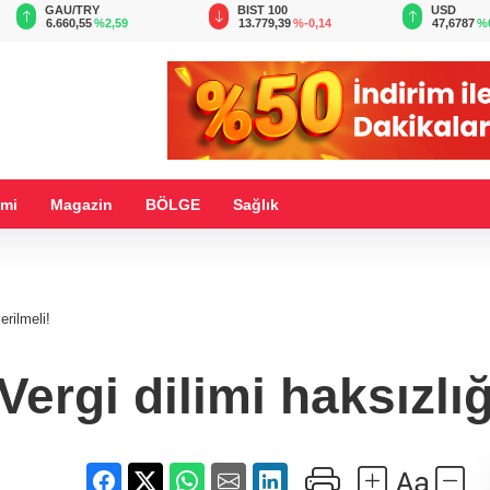
BIST 100
USD
EUR
13.779,39
%-0,14
47,6787
%0,18
55,1254
%
mi
Magazin
BÖLGE
Sağlık
erilmeli!
Vergi dilimi haksızlığ