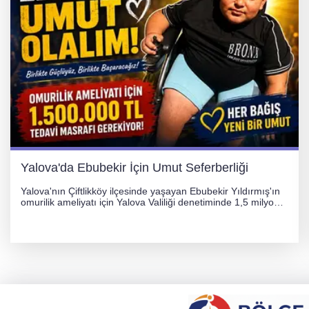
Yalova'da Ebubekir İçin Umut Seferberliği
Yalova'nın Çiftlikköy ilçesinde yaşayan Ebubekir Yıldırmış'ın
omurilik ameliyatı için Yalova Valiliği denetiminde 1,5 milyon
TL'lik yardım kampanyası başlatıldı. Hayırseverlerin
desteğiyle tedavi masraflarının karşılanması hedefleniyor.