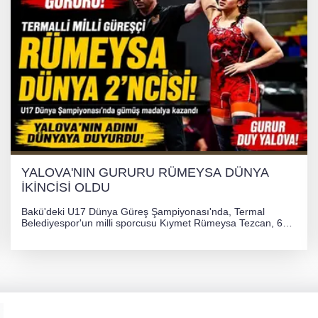
YALOVA'NIN GURURU RÜMEYSA DÜNYA
İKİNCİSİ OLDU
Bakü'deki U17 Dünya Güreş Şampiyonası'nda, Termal
Belediyespor'un milli sporcusu Kıymet Rümeysa Tezcan, 69
kilogram kategorisinde dünya ikincisi olarak gümüş madalya
kazandı ve Yalova ile Türkiye'yi gururlandırdı.