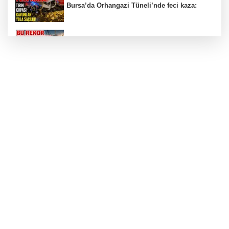
Bursa’da Orhangazi Tüneli’nde feci kaza:
İHRACAT REKORU VAR, PEKİ EMEĞİN
KARŞILIĞI NEREDE?
TONAMİ KÖPRÜSÜ'NDE PANİK!
GÜNEY MARMARA OTOYOLU İMAR
PLANLARI ASKIDA!
GÜNEY MARMARA OTOYOLU İMAR
PLANLARI ASKIDA!