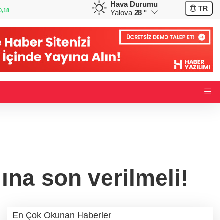
Hava Durumu
GBP
CHF
TR
0,32
64,3468
%0,38
59,0083
%0,82
Yalova
28 °
ına son verilmeli!
En Çok Okunan Haberler