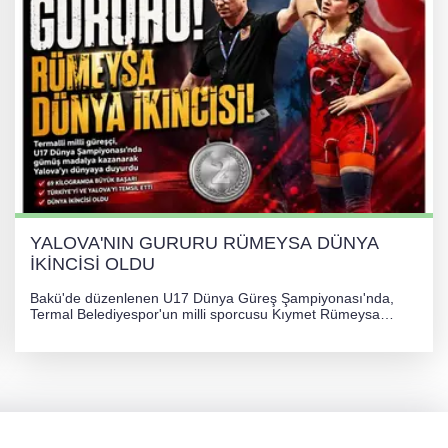
YALOVA'NIN GURURU RÜMEYSA DÜNYA
İKİNCİSİ OLDU
Bakü'de düzenlenen U17 Dünya Güreş Şampiyonası'nda,
Termal Belediyespor'un milli sporcusu Kıymet Rümeysa
Tezcan, 69 kilogram kategorisinde dünya ikincisi olarak
gümüş madalya kazandı.