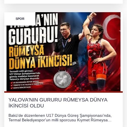
kazandı ve Yalova ile Türkiye'yi gururlandırdı.
SPOR
YALOVA'NIN GURURU RÜMEYSA DÜNYA
İKİNCİSİ OLDU
Bakü'de düzenlenen U17 Dünya Güreş Şampiyonası'nda,
Termal Belediyespor'un milli sporcusu Kıymet Rümeysa
Tezcan, 69 kilogram kategorisinde dünya ikincisi olarak