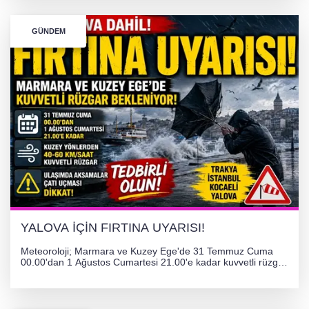
GÜNDEM
YALOVA İÇİN FIRTINA UYARISI!
Meteoroloji; Marmara ve Kuzey Ege'de 31 Temmuz Cuma
00.00'dan 1 Ağustos Cumartesi 21.00'e kadar kuvvetli rüzgar
ve fırtına bekliyor. İstanbul, Yalova, Kocaeli ve Trakya'da
ulaşımda aksamalar ve olumsuzluklara karşı vatandaşlar
uyarıldı.