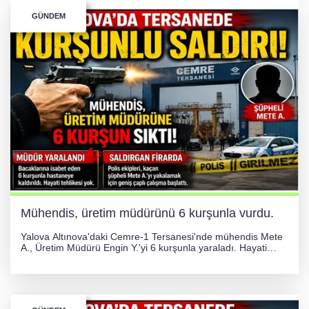
GÜNDEM
Mühendis, üretim müdürünü 6 kurşunla vurdu.
Yalova Altınova'daki Cemre-1 Tersanesi'nde mühendis Mete
A., Üretim Müdürü Engin Y.'yi 6 kurşunla yaraladı. Hayati
tehlikesi bulunmayan Engin Y. hastaneye kaldırılırken, kaçan
şüphelinin yakalanması için geniş çaplı soruşturma başlatıldı.