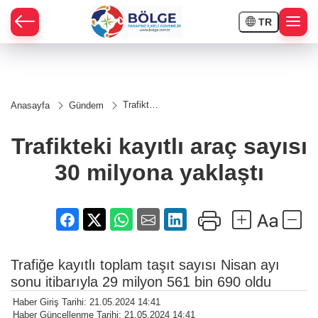
TR
HÇE
Trafikteki
Anasayfa
Gündem
kayıtlı
RAY
araç
sayısı 30
Trafikteki kayıtlı araç sayısı
milyona
SPOR
yaklaştı
30 milyona yaklaştı
OR
Trafiğe kayıtlı toplam taşıt sayısı Nisan ayı
sonu itibarıyla 29 milyon 561 bin 690 oldu
Haber Giriş Tarihi: 21.05.2024 14:41
Haber Güncellenme Tarihi: 21.05.2024 14:41