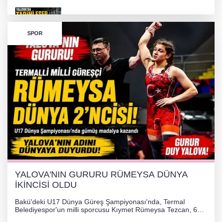
256 PARÇA ESER ELE GEÇİRİLDİ
SPOR
Görüntüler yapay zekamı ?
Otomobil Hurdaya Döndü
Yalova'da Ebubekir İçin Umut Seferberliği
YALOVA'NIN GURURU RÜMEYSA DÜNYA
İKİNCİSİ OLDU
Bakü'deki U17 Dünya Güreş Şampiyonası'nda, Termal
Belediyespor'un milli sporcusu Kıymet Rümeysa Tezcan, 69
kilogram kategorisinde dünya ikincisi olarak gümüş madalya