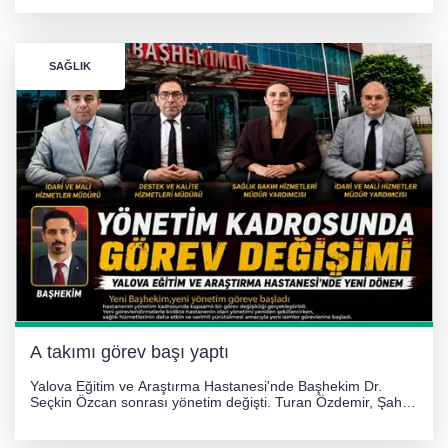
gümüş madalya kazandı.
SAĞLIK
A takımı görev başı yaptı
Yalova Eğitim ve Araştırma Hastanesi'nde Başhekim Dr.
Seçkin Özcan sonrası yönetim değişti. Turan Özdemir, Şahin
Bozkurt, Özlem Kotbaş ve Mustafa Aka yeni idari görevlerine
atanarak sağlık hizmetlerini etkinleştirme sürecini başlattı.