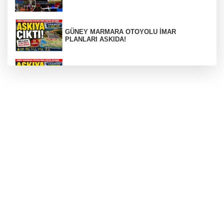
GÜNEY MARMARA OTOYOLU İMAR
PLANLARI ASKIDA!
GÜNEY MARMARA OTOYOLU İMAR
PLANLARI ASKIDA!
256 PARÇA ESER ELE GEÇİRİLDİ
Görüntüler yapay zekamı ?
Otomobil Hurdaya Döndü