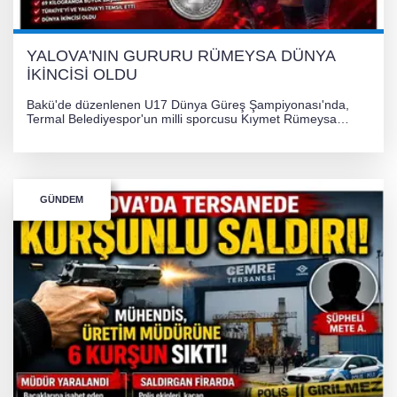
YALOVA'NIN GURURU RÜMEYSA DÜNYA
İKİNCİSİ OLDU
Bakü'de düzenlenen U17 Dünya Güreş Şampiyonası'nda,
Termal Belediyespor'un milli sporcusu Kıymet Rümeysa
Tezcan, 69 kilogram kategorisinde dünya ikincisi olarak
gümüş madalya kazandı.
GÜNDEM