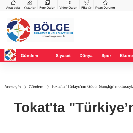
VND
GAU/TRY
%-0,22
0,0018
%0,21
6.533,63
%0,63
Anasayfa
Yazarlar
Foto Galeri
Video Galeri
Fikstür
Puan Durumu
Gündem
Siyaset
Dünya
Spor
Ekono
Tokat'ta "Türkiye’nin Gücü; Gençliği” mottosuyl
Anasayfa
Gündem
Tokat'ta "Türkiye’