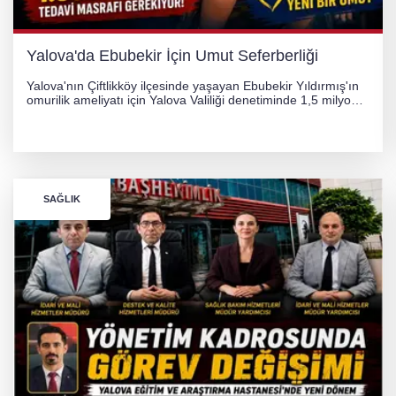
Yalova'da Ebubekir İçin Umut Seferberliği
Yalova'nın Çiftlikköy ilçesinde yaşayan Ebubekir Yıldırmış'ın
omurilik ameliyatı için Yalova Valiliği denetiminde 1,5 milyon
TL'lik yardım kampanyası başlatıldı. Hayırseverlerin
desteğiyle tedavi masraflarının karşılanması hedefleniyor.
SAĞLIK