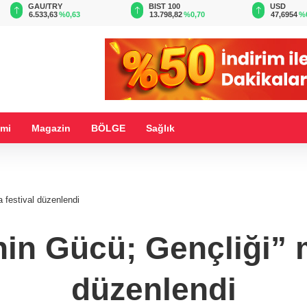
BIST 100
USD
EUR
13.798,82
%0,70
47,6954
%0,16
54,9553
%
mi
Magazin
BÖLGE
Sağlık
a festival düzenlendi
nin Gücü; Gençliği” 
düzenlendi