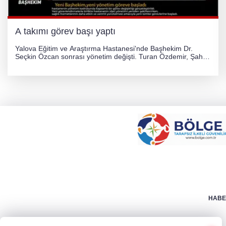
A takımı görev başı yaptı
Yalova Eğitim ve Araştırma Hastanesi'nde Başhekim Dr.
Seçkin Özcan sonrası yönetim değişti. Turan Özdemir, Şahin
Bozkurt, Özlem Kotbaş ve Mustafa Aka yeni idari görevlerine
atanarak sağlık hizmetlerini etkinleştirme sürecini başlattı.
HABER