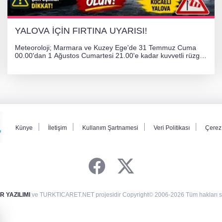
YALOVA İÇİN FIRTINA UYARISI!
Meteoroloji; Marmara ve Kuzey Ege'de 31 Temmuz Cuma
00.00'dan 1 Ağustos Cumartesi 21.00'e kadar kuvvetli rüzgar
ve fırtına bekliyor. İstanbul, Yalova, Kocaeli ve Trakya'da
ulaşımda aksamalar ve olumsuzluklara karşı vatandaşlar
uyarıldı.
Künye
İletişim
Kullanım Şartnamesi
Veri Politikası
Çerez 
 YAZILIMI
ve TURKTICARET.NET projesidir Copyright© 2006-2026 Tüm hakları sak