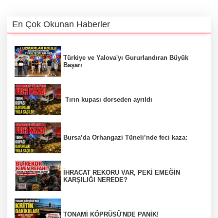
En Çok Okunan Haberler
Türkiye ve Yalova'yı Gururlandıran Büyük
Başarı
Tırın kupası dorseden ayrıldı
Bursa’da Orhangazi Tüneli’nde feci kaza:
İHRACAT REKORU VAR, PEKİ EMEĞİN
KARŞILIĞI NEREDE?
TONAMİ KÖPRÜSÜ'NDE PANİK!