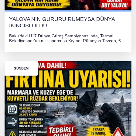
YALOVA'NIN GURURU RÜMEYSA DÜNYA
İKİNCİSİ OLDU
Bakü'deki U17 Dünya Güreş Şampiyonası'nda, Termal
Belediyespor'un milli sporcusu Kıymet Rümeysa Tezcan, 69
kilogram kategorisinde dünya ikincisi olarak gümüş madalya
kazandı ve Yalova ile Türkiye'yi gururlandırdı.
GÜNDEM