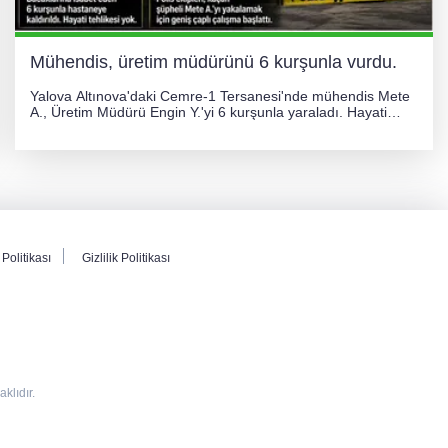
Mühendis, üretim müdürünü 6 kurşunla vurdu.
Yalova Altınova'daki Cemre-1 Tersanesi'nde mühendis Mete
A., Üretim Müdürü Engin Y.'yi 6 kurşunla yaraladı. Hayati
tehlikesi bulunmayan Engin Y. hastaneye kaldırılırken, kaçan
şüphelinin yakalanması için geniş çaplı soruşturma başlatıldı.
Politikası
Gizlilik Politikası
lıdır.