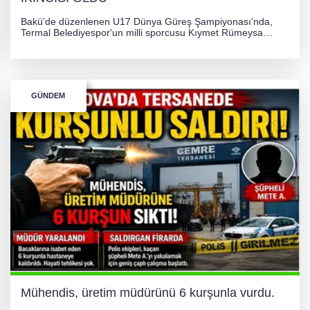
Bakü'de düzenlenen U17 Dünya Güreş Şampiyonası'nda,
Termal Belediyespor'un milli sporcusu Kıymet Rümeysa
Tezcan, 69 kilogram kategorisinde dünya ikincisi olarak
gümüş madalya kazandı.
GÜNDEM
Mühendis, üretim müdürünü 6 kurşunla vurdu.