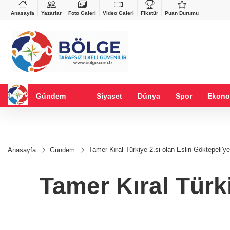
VND
GAU/TRY
%0,37
0,0018
%0,11
6.492,50
%-0,06
Anasayfa
Yazarlar
Foto Galeri
Video Galeri
Fikstür
Puan Durumu
Gündem
Siyaset
Dünya
Spor
Ekono
Tamer Kıral Türkiye 2.si olan Eslin Göktepeli'ye
Anasayfa
Gündem
Tamer Kıral Türki