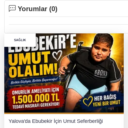
Yorumlar (
0
)
SAĞLIK
Yalova'da Ebubekir İçin Umut Seferberliği