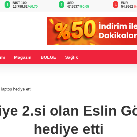
BIST 100
USD
EUR
13.798,82
%0,70
47,5837
%0,05
54,9362
%-
mi
Magazin
BÖLGE
Sağlık
 laptop hediye etti
ye 2.si olan Eslin G
hediye etti