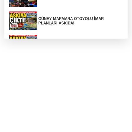
GÜNEY MARMARA OTOYOLU İMAR
PLANLARI ASKIDA!
GÜNEY MARMARA OTOYOLU İMAR
PLANLARI ASKIDA!
256 PARÇA ESER ELE GEÇİRİLDİ
Görüntüler yapay zekamı ?
Otomobil Hurdaya Döndü