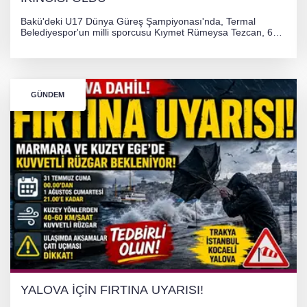
Bakü'deki U17 Dünya Güreş Şampiyonası'nda, Termal
Belediyespor'un milli sporcusu Kıymet Rümeysa Tezcan, 69
kilogram kategorisinde dünya ikincisi olarak gümüş madalya
kazandı ve Yalova ile Türkiye'yi gururlandırdı.
GÜNDEM
YALOVA İÇİN FIRTINA UYARISI!