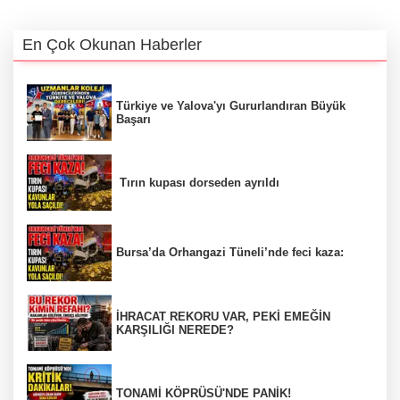
En Çok Okunan Haberler
Türkiye ve Yalova'yı Gururlandıran Büyük
Başarı
Tırın kupası dorseden ayrıldı
Bursa’da Orhangazi Tüneli’nde feci kaza:
İHRACAT REKORU VAR, PEKİ EMEĞİN
KARŞILIĞI NEREDE?
TONAMİ KÖPRÜSÜ'NDE PANİK!