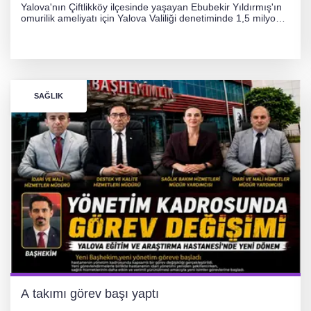
Yalova'nın Çiftlikköy ilçesinde yaşayan Ebubekir Yıldırmış'ın
omurilik ameliyatı için Yalova Valiliği denetiminde 1,5 milyon
TL'lik yardım kampanyası başlatıldı. Hayırseverlerin
desteğiyle tedavi masraflarının karşılanması hedefleniyor.
SAĞLIK
A takımı görev başı yaptı