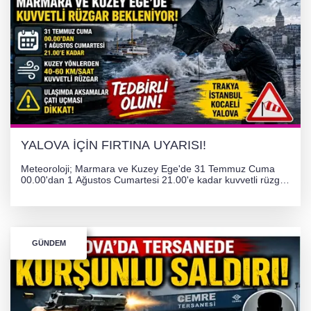
YALOVA İÇİN FIRTINA UYARISI!
Meteoroloji; Marmara ve Kuzey Ege'de 31 Temmuz Cuma
00.00'dan 1 Ağustos Cumartesi 21.00'e kadar kuvvetli rüzgar
ve fırtına bekliyor. İstanbul, Yalova, Kocaeli ve Trakya'da
ulaşımda aksamalar ve olumsuzluklara karşı vatandaşlar
uyarıldı.
GÜNDEM