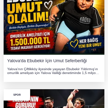
256 PARÇA ESER ELE GEÇİRİLDİ
Görüntüler yapay zekamı ?
Otomobil Hurdaya Döndü
Yalova'da Ebubekir İçin Umut Seferberliği
Yalova'nın Çiftlikköy ilçesinde yaşayan Ebubekir Yıldırmış'ın
omurilik ameliyatı için Yalova Valiliği denetiminde 1,5 milyon
TL'lik yardım kampanyası başlatıldı. Hayırseverlerin
desteğiyle tedavi masraflarının karşılanması hedefleniyor.
SPOR