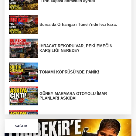
Tırın kupası dorseden ayrıldı
Bursa’da Orhangazi Tüneli’nde feci kaza:
İHRACAT REKORU VAR, PEKİ EMEĞİN
KARŞILIĞI NEREDE?
TONAMİ KÖPRÜSÜ'NDE PANİK!
GÜNEY MARMARA OTOYOLU İMAR
PLANLARI ASKIDA!
GÜNEY MARMARA OTOYOLU İMAR
PLANLARI ASKIDA!
SAĞLIK