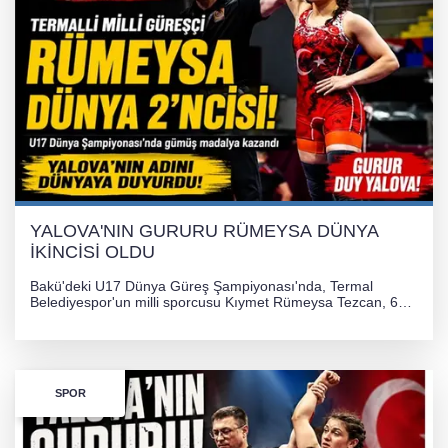
YALOVA'NIN GURURU RÜMEYSA DÜNYA
İKİNCİSİ OLDU
Bakü'deki U17 Dünya Güreş Şampiyonası'nda, Termal
Belediyespor'un milli sporcusu Kıymet Rümeysa Tezcan, 69
kilogram kategorisinde dünya ikincisi olarak gümüş madalya
kazandı ve Yalova ile Türkiye'yi gururlandırdı.
SPOR