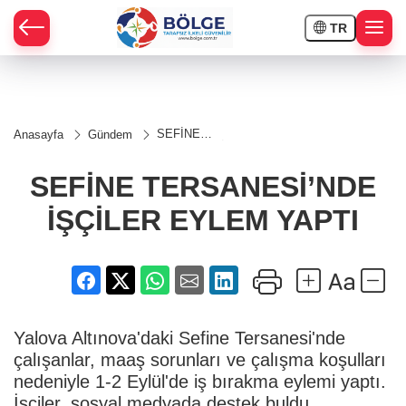
TR
HÇE
SEFİNE
Anasayfa
Gündem
TERSANESİ’NDE
RAY
İŞÇİLER EYLEM
YAPTI
SEFİNE TERSANESİ’NDE
SPOR
İŞÇİLER EYLEM YAPTI
OR
Yalova Altınova'daki Sefine Tersanesi'nde
çalışanlar, maaş sorunları ve çalışma koşulları
nedeniyle 1-2 Eylül'de iş bırakma eylemi yaptı.
İşçiler, sosyal medyada destek buldu.