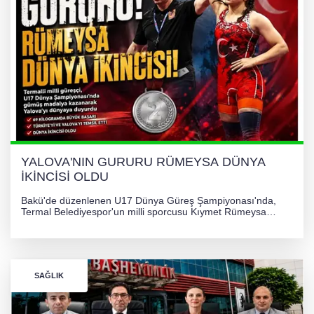
YALOVA'NIN GURURU RÜMEYSA DÜNYA
İKİNCİSİ OLDU
Bakü'de düzenlenen U17 Dünya Güreş Şampiyonası'nda,
Termal Belediyespor'un milli sporcusu Kıymet Rümeysa
Tezcan, 69 kilogram kategorisinde dünya ikincisi olarak
gümüş madalya kazandı.
SAĞLIK