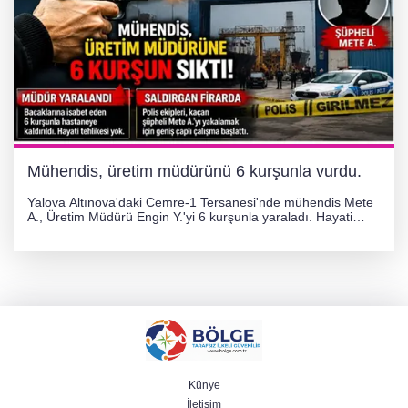
Mühendis, üretim müdürünü 6 kurşunla vurdu.
Yalova Altınova'daki Cemre-1 Tersanesi'nde mühendis Mete
A., Üretim Müdürü Engin Y.'yi 6 kurşunla yaraladı. Hayati
tehlikesi bulunmayan Engin Y. hastaneye kaldırılırken, kaçan
şüphelinin yakalanması için geniş çaplı soruşturma başlatıldı.
Künye
İletişim