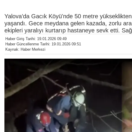
Yalova’da Gacık Köyü'nde 50 metre yükseklikten
yaşandı. Gece meydana gelen kazada, zorlu araz
ekipleri yaralıyı kurtarıp hastaneye sevk etti. Sağ
Haber Giriş Tarihi: 19.01.2026 09:49
Haber Güncellenme Tarihi: 19.01.2026 09:51
Kaynak: Haber Merkezi