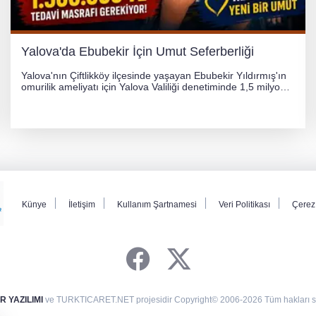
Yalova'da Ebubekir İçin Umut Seferberliği
Yalova'nın Çiftlikköy ilçesinde yaşayan Ebubekir Yıldırmış'ın
omurilik ameliyatı için Yalova Valiliği denetiminde 1,5 milyon
TL'lik yardım kampanyası başlatıldı. Hayırseverlerin
desteğiyle tedavi masraflarının karşılanması hedefleniyor.
Künye
İletişim
Kullanım Şartnamesi
Veri Politikası
Çerez 
 YAZILIMI
ve TURKTICARET.NET projesidir Copyright© 2006-2026 Tüm hakları sak