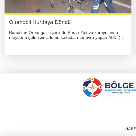
Otomobil Hurdaya Döndü
Bursa'nın Orhangazi ilçesinde Bursa-Yalova karayolunda
meydana gelen zincirleme kazada, manevra yapan M.Ü. (35)
yönetimindeki 06 GS 328 plakalı otomobil ağaca çarparak
hurdaya döndü. Hafif yaralanan sürücü, Orhangazi Devlet
Hastanesi'ne kaldırıldı.
HABER