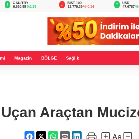
BIST 100
USD
EUR
13.779,39
%-0,14
47,6787
%0,18
55,1254
%
mi
Magazin
BÖLGE
Sağlık
Uçan Araçtan Mucize