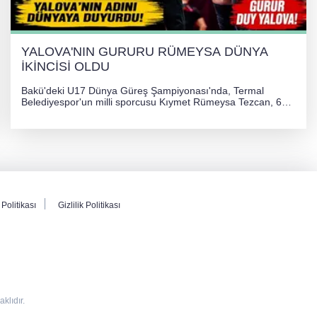
YALOVA'NIN GURURU RÜMEYSA DÜNYA
İKİNCİSİ OLDU
Bakü'deki U17 Dünya Güreş Şampiyonası'nda, Termal
Belediyespor'un milli sporcusu Kıymet Rümeysa Tezcan, 69
kilogram kategorisinde dünya ikincisi olarak gümüş madalya
kazandı ve Yalova ile Türkiye'yi gururlandırdı.
Politikası
Gizlilik Politikası
lıdır.