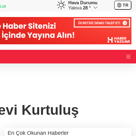
Hava Durumu
GBP
CHF
TR
0,32
64,3468
%0,38
59,0083
%0,82
Yalova
28 °
vi Kurtuluş
En Çok Okunan Haberler