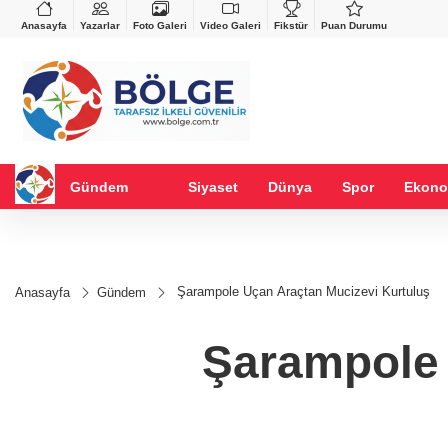
VND
GAU/TRY
%-0,22
0,0018
%0,32
6.660,55
%2,59
Anasayfa
Yazarlar
Foto Galeri
Video Galeri
Fikstür
Puan Durumu
Gündem
Siyaset
Dünya
Spor
Ekono
Şarampole Uçan Araçtan Mucizevi Kurtuluş
Anasayfa
Gündem
Şarampole 