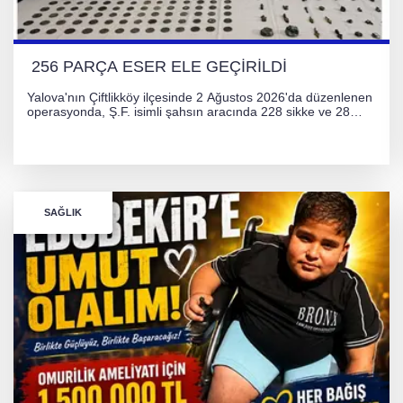
256 PARÇA ESER ELE GEÇİRİLDİ
Yalova'nın Çiftlikköy ilçesinde 2 Ağustos 2026'da düzenlenen
operasyonda, Ş.F. isimli şahsın aracında 228 sikke ve 28
obje olmak üzere toplam 256 tarihi eser ele geçirildi. Şüpheli
hakkında adli işlem başlatıldı.
SAĞLIK