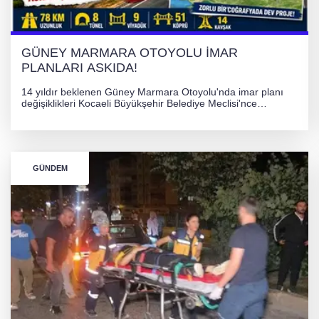
GÜNEY MARMARA OTOYOLU İMAR
PLANLARI ASKIDA!
14 yıldır beklenen Güney Marmara Otoyolu'nda imar planı
değişiklikleri Kocaeli Büyükşehir Belediye Meclisi'nce
onaylanarak 30 gün süreyle askıya çıkarıldı. Projenin Yalova-
Kocaeli arasını rahatlatması ve resmi sürecin devam ettiği
bildirildi.
GÜNDEM