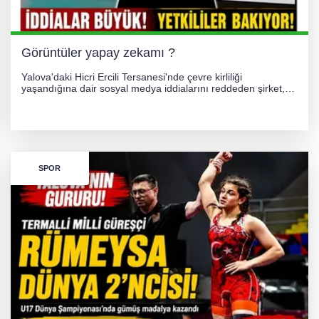
Görüntüler yapay zekamı ?
Yalova'daki Hicri Ercili Tersanesi'nde çevre kirliliği
yaşandığına dair sosyal medya iddialarını reddeden şirket,
görüntülerin yapay zekayla oluşturulduğunu savundu. Olayla
ilgili hukuki süreç başlatılırken gözler resmi incelemelere
çevrildi.
SPOR