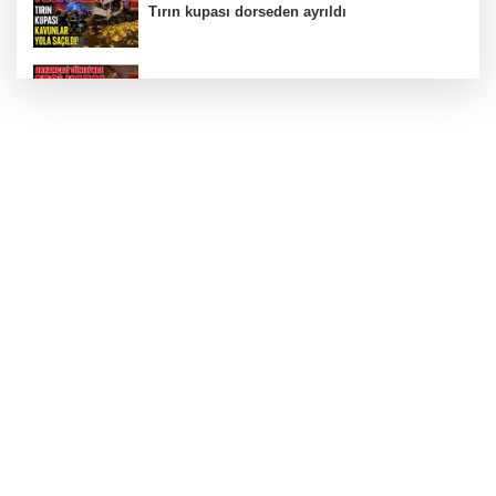
Tırın kupası dorseden ayrıldı
Bursa’da Orhangazi Tüneli’nde feci kaza:
İHRACAT REKORU VAR, PEKİ EMEĞİN
KARŞILIĞI NEREDE?
TONAMİ KÖPRÜSÜ'NDE PANİK!
GÜNEY MARMARA OTOYOLU İMAR
PLANLARI ASKIDA!