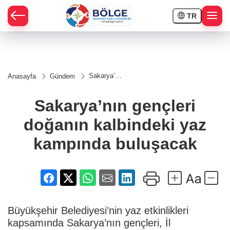
TR
HÇE
Sakarya’nın
Anasayfa
Gündem
gençleri
RAY
doğanın
kalbindeki
Sakarya’nın gençleri
yaz
SPOR
kampında
doğanın kalbindeki yaz
buluşacak
OR
kampında buluşacak
Büyükşehir Belediyesi’nin yaz etkinlikleri
kapsamında Sakarya’nın gençleri, İl