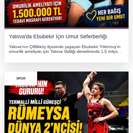
Yalova'da Ebubekir İçin Umut Seferberliği
Yalova'nın Çiftlikköy ilçesinde yaşayan Ebubekir Yıldırmış'ın
omurilik ameliyatı için Yalova Valiliği denetiminde 1,5 milyon
TL'lik yardım kampanyası başlatıldı. Hayırseverlerin
desteğiyle tedavi masraflarının karşılanması hedefleniyor.
SPOR