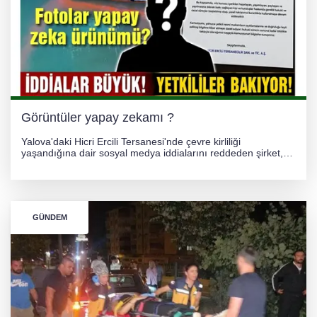
Görüntüler yapay zekamı ?
Yalova'daki Hicri Ercili Tersanesi'nde çevre kirliliği
yaşandığına dair sosyal medya iddialarını reddeden şirket,
görüntülerin yapay zekayla oluşturulduğunu savundu. Olayla
ilgili hukuki süreç başlatılırken gözler resmi incelemelere
çevrildi.
GÜNDEM