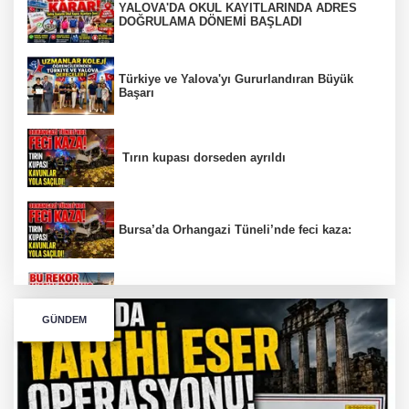
YALOVA'DA OKUL KAYITLARINDA ADRES
DOĞRULAMA DÖNEMİ BAŞLADI
Türkiye ve Yalova'yı Gururlandıran Büyük
Başarı
Tırın kupası dorseden ayrıldı
Bursa’da Orhangazi Tüneli’nde feci kaza:
İHRACAT REKORU VAR, PEKİ EMEĞİN
KARŞILIĞI NEREDE?
GÜNDEM
TONAMİ KÖPRÜSÜ'NDE PANİK!