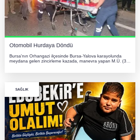
Otomobil Hurdaya Döndü
Bursa'nın Orhangazi ilçesinde Bursa-Yalova karayolunda
meydana gelen zincirleme kazada, manevra yapan M.Ü. (35)
yönetimindeki 06 GS 328 plakalı otomobil ağaca çarparak
hurdaya döndü. Hafif yaralanan sürücü, Orhangazi Devlet
Hastanesi'ne kaldırıldı.
SAĞLIK