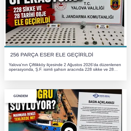
GÜNEY MARMARA OTOYOLU İMAR
PLANLARI ASKIDA!
GÜNEY MARMARA OTOYOLU İMAR
PLANLARI ASKIDA!
256 PARÇA ESER ELE GEÇİRİLDİ
Yalova'nın Çiftlikköy ilçesinde 2 Ağustos 2026'da düzenlenen
operasyonda, Ş.F. isimli şahsın aracında 228 sikke ve 28
obje olmak üzere toplam 256 tarihi eser ele geçirildi. Şüpheli
hakkında adli işlem başlatıldı.
GÜNDEM