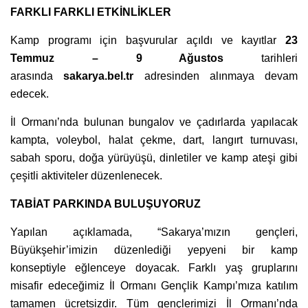
FARKLI FARKLI ETKİNLİKLER
Kamp programı için başvurular açıldı ve kayıtlar
23
Temmuz – 9 Ağustos
tarihleri
arasında
sakarya.bel.tr
adresinden alınmaya devam
edecek.
İl Ormanı’nda bulunan bungalov ve çadırlarda yapılacak
kampta, voleybol, halat çekme, dart, langırt turnuvası,
sabah sporu, doğa yürüyüşü, dinletiler ve kamp ateşi gibi
çeşitli aktiviteler düzenlenecek.
TABİAT PARKINDA BULUŞUYORUZ
Yapılan açıklamada, “Sakarya’mızın gençleri,
Büyükşehir’imizin düzenlediği yepyeni bir kamp
konseptiyle eğlenceye doyacak. Farklı yaş gruplarını
misafir edeceğimiz İl Ormanı Gençlik Kampı’mıza katılım
tamamen ücretsizdir. Tüm gençlerimizi İl Ormanı’nda