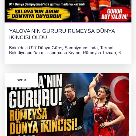
YALOVA'NIN GURURU RÜMEYSA DÜNYA
İKİNCİSİ OLDU
Bakü'deki U17 Dünya Güreş Şampiyonası'nda, Termal
Belediyespor'un milli sporcusu Kıymet Rümeysa Tezcan, 69
kilogram kategorisinde dünya ikincisi olarak gümüş madalya
kazandı ve Yalova ile Türkiye'yi gururlandırdı.
SPOR