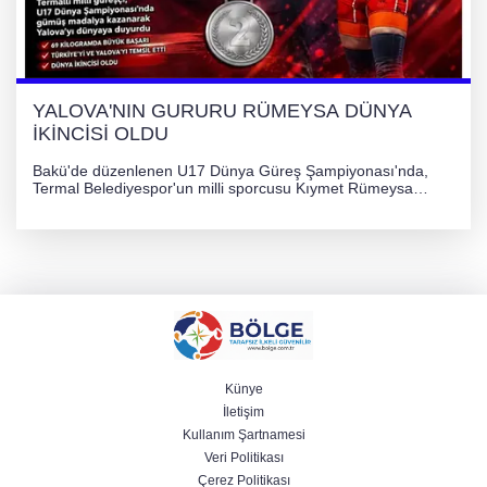
YALOVA'NIN GURURU RÜMEYSA DÜNYA
İKİNCİSİ OLDU
Bakü'de düzenlenen U17 Dünya Güreş Şampiyonası'nda,
Termal Belediyespor'un milli sporcusu Kıymet Rümeysa
Tezcan, 69 kilogram kategorisinde dünya ikincisi olarak
gümüş madalya kazandı.
Künye
İletişim
Kullanım Şartnamesi
Veri Politikası
Çerez Politikası