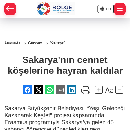
TR
HÇE
Sakarya'nın
Anasayfa
Gündem
cennet
RAY
köşelerine
hayran
Sakarya'nın cennet
kaldılar
SPOR
köşelerine hayran kaldılar
OR
Sakarya Büyükşehir Belediyesi, “Yeşil Geleceği
Kazanarak Keşfet” projesi kapsamında
Erasmus programıyla Sakarya’ya gelen 45
yabancı öğrenciye düzenledikleri gezi