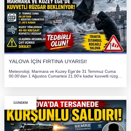
YALOVA İÇİN FIRTINA UYARISI!
Meteoroloji; Marmara ve Kuzey Ege'de 31 Temmuz Cuma
00.00'dan 1 Ağustos Cumartesi 21.00'e kadar kuvvetli rüzgar
ve fırtına bekliyor. İstanbul, Yalova, Kocaeli ve Trakya'da
ulaşımda aksamalar ve olumsuzluklara karşı vatandaşlar
uyarıldı.
GÜNDEM