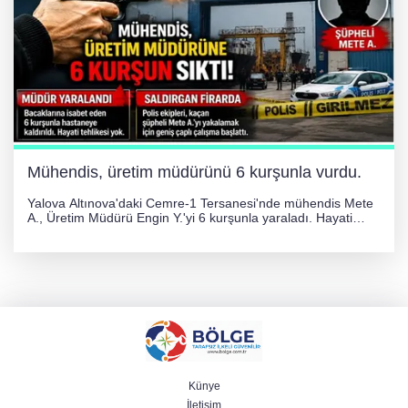
Mühendis, üretim müdürünü 6 kurşunla vurdu.
Yalova Altınova'daki Cemre-1 Tersanesi'nde mühendis Mete
A., Üretim Müdürü Engin Y.'yi 6 kurşunla yaraladı. Hayati
tehlikesi bulunmayan Engin Y. hastaneye kaldırılırken, kaçan
şüphelinin yakalanması için geniş çaplı soruşturma başlatıldı.
Künye
İletişim