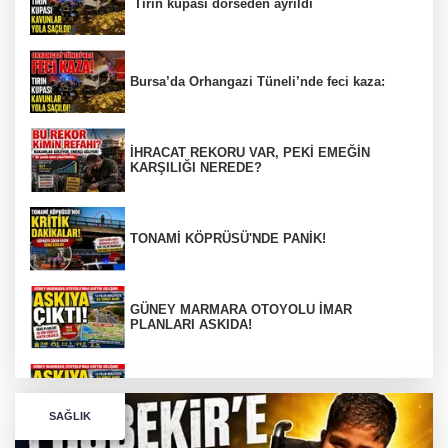
Tırın kupası dorseden ayrıldı
Bursa’da Orhangazi Tüneli’nde feci kaza:
İHRACAT REKORU VAR, PEKİ EMEĞİN
KARŞILIĞI NEREDE?
TONAMİ KÖPRÜSÜ'NDE PANİK!
GÜNEY MARMARA OTOYOLU İMAR
PLANLARI ASKIDA!
GÜNEY MARMARA OTOYOLU İMAR
PLANLARI ASKIDA!
SAĞLIK