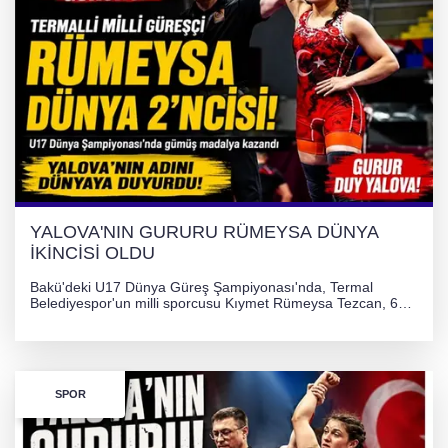
YALOVA'NIN GURURU RÜMEYSA DÜNYA
İKİNCİSİ OLDU
Bakü'deki U17 Dünya Güreş Şampiyonası'nda, Termal
Belediyespor'un milli sporcusu Kıymet Rümeysa Tezcan, 69
kilogram kategorisinde dünya ikincisi olarak gümüş madalya
kazandı ve Yalova ile Türkiye'yi gururlandırdı.
SPOR