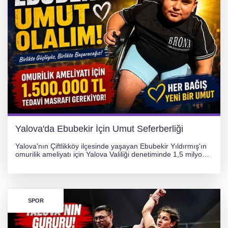
256 PARÇA ESER ELE GEÇİRİLDİ
Görüntüler yapay zekamı ?
Otomobil Hurdaya Döndü
Yalova'da Ebubekir İçin Umut Seferberliği
Yalova'nın Çiftlikköy ilçesinde yaşayan Ebubekir Yıldırmış'ın
omurilik ameliyatı için Yalova Valiliği denetiminde 1,5 milyon
TL'lik yardım kampanyası başlatıldı. Hayırseverlerin
desteğiyle tedavi masraflarının karşılanması hedefleniyor.
SPOR