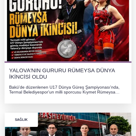
YALOVA'NIN GURURU RÜMEYSA DÜNYA
İKİNCİSİ OLDU
Bakü'de düzenlenen U17 Dünya Güreş Şampiyonası'nda,
Termal Belediyespor'un milli sporcusu Kıymet Rümeysa
Tezcan, 69 kilogram kategorisinde dünya ikincisi olarak
gümüş madalya kazandı.
SAĞLIK