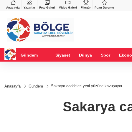
VND
GAU/TRY
%-0,22
0,0018
%0,32
6.660,55
%2,59
Anasayfa
Yazarlar
Foto Galeri
Video Galeri
Fikstür
Puan Durumu
Gündem
Siyaset
Dünya
Spor
Ekono
Sakarya caddeleri yeni yüzüne kavuşuyor
Anasayfa
Gündem
Sakarya c