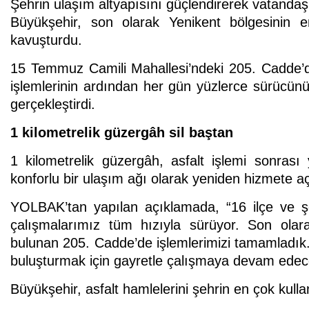
Şehrin ulaşım altyapısını güçlendirerek vatandaşl
Büyükşehir, son olarak Yenikent bölgesinin e
kavuşturdu.
15 Temmuz Camili Mahallesi’ndeki 205. Cadde’
işlemlerinin ardından her gün yüzlerce sürücünü
gerçekleştirdi.
1 kilometrelik güzergâh sil baştan
1 kilometrelik güzergâh, asfalt işlemi sonras
konforlu bir ulaşım ağı olarak yeniden hizmete aç
YOLBAK’tan yapılan açıklamada, “16 ilçe ve şeh
çalışmalarımız tüm hızıyla sürüyor. Son ola
bulunan 205. Cadde’de işlemlerimizi tamamladık. H
buluşturmak için gayretle çalışmaya devam edece
Büyükşehir, asfalt hamlelerini şehrin en çok kull