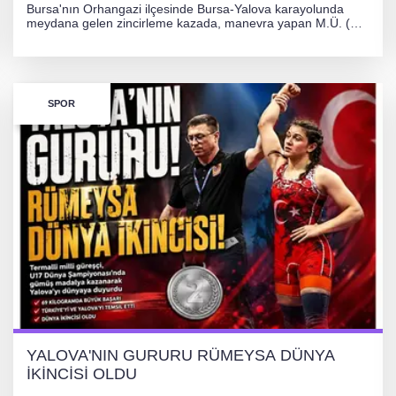
Bursa'nın Orhangazi ilçesinde Bursa-Yalova karayolunda
meydana gelen zincirleme kazada, manevra yapan M.Ü. (35)
yönetimindeki 06 GS 328 plakalı otomobil ağaca çarparak
hurdaya döndü. Hafif yaralanan sürücü, Orhangazi Devlet
Hastanesi'ne kaldırıldı.
SPOR
YALOVA'NIN GURURU RÜMEYSA DÜNYA
İKİNCİSİ OLDU