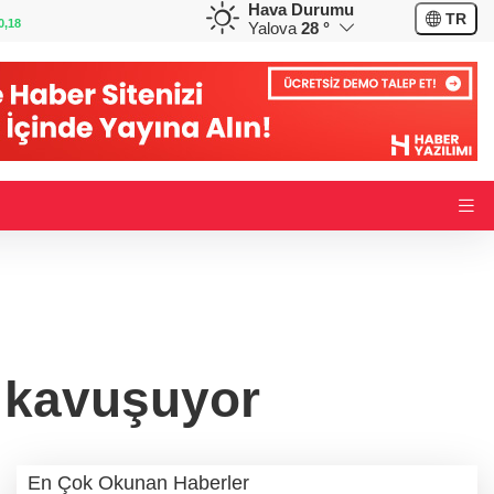
Hava Durumu
GBP
CHF
TR
0,32
64,3468
%0,38
59,0083
%0,82
Yalova
28 °
 kavuşuyor
En Çok Okunan Haberler