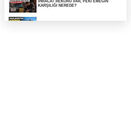
İHRACAT REKORU VAR, PEKİ EMEĞİN
KARŞILIĞI NEREDE?
TONAMİ KÖPRÜSÜ'NDE PANİK!
GÜNEY MARMARA OTOYOLU İMAR
PLANLARI ASKIDA!
GÜNEY MARMARA OTOYOLU İMAR
PLANLARI ASKIDA!
256 PARÇA ESER ELE GEÇİRİLDİ