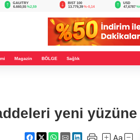
BIST 100
USD
EUR
13.779,39
%-0,14
47,6787
%0,18
55,1254
%
mi
Magazin
BÖLGE
Sağlık
addeleri yeni yüzüne