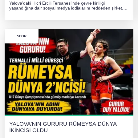
Yalova'daki Hicri Ercili Tersanesi'nde çevre kirliliği
yaşandığına dair sosyal medya iddialarını reddeden şirket,
görüntülerin yapay zekayla oluşturulduğunu savundu. Olayla
ilgili hukuki süreç başlatılırken gözler resmi incelemelere
çevrildi.
SPOR
YALOVA'NIN GURURU RÜMEYSA DÜNYA
İKİNCİSİ OLDU