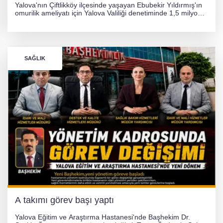
Yalova'nın Çiftlikköy ilçesinde yaşayan Ebubekir Yıldırmış'ın
omurilik ameliyatı için Yalova Valiliği denetiminde 1,5 milyon
TL'lik yardım kampanyası başlatıldı. Hayırseverlerin
desteğiyle tedavi masraflarının karşılanması hedefleniyor.
SAĞLIK
A takımı görev başı yaptı
Yalova Eğitim ve Araştırma Hastanesi'nde Başhekim Dr.