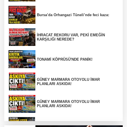
Bursa’da Orhangazi Tüneli’nde feci kaza:
İHRACAT REKORU VAR, PEKİ EMEĞİN
KARŞILIĞI NEREDE?
TONAMİ KÖPRÜSÜ'NDE PANİK!
GÜNEY MARMARA OTOYOLU İMAR
PLANLARI ASKIDA!
GÜNEY MARMARA OTOYOLU İMAR
PLANLARI ASKIDA!
256 PARÇA ESER ELE GEÇİRİLDİ