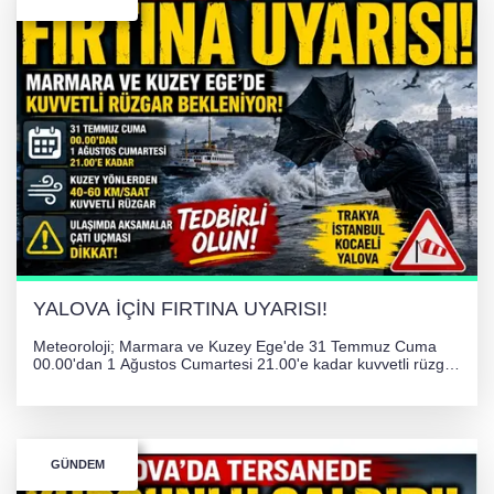
YALOVA İÇİN FIRTINA UYARISI!
Meteoroloji; Marmara ve Kuzey Ege'de 31 Temmuz Cuma
00.00'dan 1 Ağustos Cumartesi 21.00'e kadar kuvvetli rüzgar
ve fırtına bekliyor. İstanbul, Yalova, Kocaeli ve Trakya'da
ulaşımda aksamalar ve olumsuzluklara karşı vatandaşlar
uyarıldı.
GÜNDEM