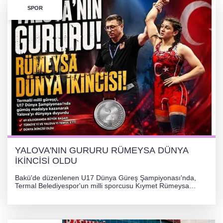
SPOR
YALOVA'NIN GURURU RÜMEYSA DÜNYA
İKİNCİSİ OLDU
Bakü'de düzenlenen U17 Dünya Güreş Şampiyonası'nda,
Termal Belediyespor'un milli sporcusu Kıymet Rümeysa
Tezcan, 69 kilogram kategorisinde dünya ikincisi olarak
gümüş madalya kazandı.