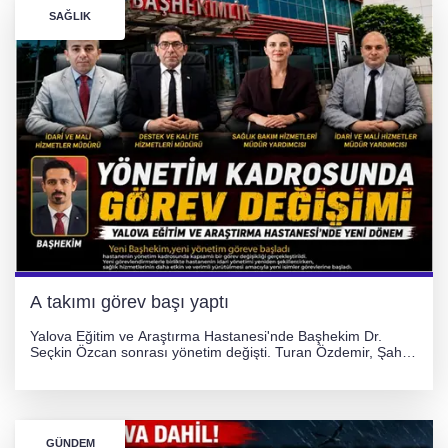
SAĞLIK
A takımı görev başı yaptı
Yalova Eğitim ve Araştırma Hastanesi'nde Başhekim Dr.
Seçkin Özcan sonrası yönetim değişti. Turan Özdemir, Şahin
Bozkurt, Özlem Kotbaş ve Mustafa Aka yeni idari görevlerine
atanarak sağlık hizmetlerini etkinleştirme sürecini başlattı.
GÜNDEM