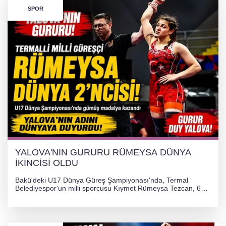
SPOR
Görüntüler yapay zekamı ?
Otomobil Hurdaya Döndü
Yalova'da Ebubekir İçin Umut Seferberliği
YALOVA'NIN GURURU RÜMEYSA DÜNYA
İKİNCİSİ OLDU
Bakü'deki U17 Dünya Güreş Şampiyonası'nda, Termal
Belediyespor'un milli sporcusu Kıymet Rümeysa Tezcan, 69
kilogram kategorisinde dünya ikincisi olarak gümüş madalya
kazandı ve Yalova ile Türkiye'yi gururlandırdı.