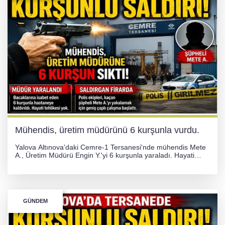
Mühendis, üretim müdürünü 6 kurşunla vurdu.
Yalova Altınova'daki Cemre-1 Tersanesi'nde mühendis Mete
A., Üretim Müdürü Engin Y.'yi 6 kurşunla yaraladı. Hayati
tehlikesi bulunmayan Engin Y. hastaneye kaldırılırken, kaçan
şüphelinin yakalanması için geniş çaplı soruşturma başlatıldı.
GÜNDEM