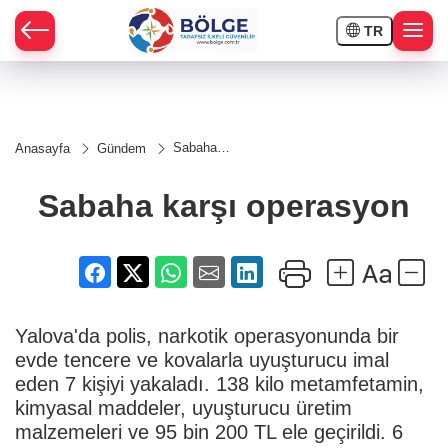
TR
HÇE
Sabaha
Anasayfa
Gündem
karşı
RAY
operasyon
Sabaha karşı operasyon
SPOR
OR
Yalova'da polis, narkotik operasyonunda bir
evde tencere ve kovalarla uyuşturucu imal
eden 7 kişiyi yakaladı. 138 kilo metamfetamin,
kimyasal maddeler, uyuşturucu üretim
malzemeleri ve 95 bin 200 TL ele geçirildi. 6