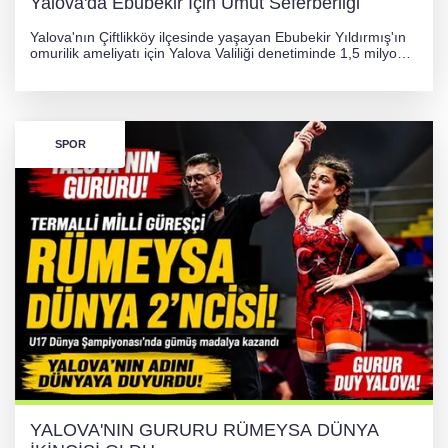
Yalova'da Ebubekir İçin Umut Seferberliği
Yalova'nın Çiftlikköy ilçesinde yaşayan Ebubekir Yıldırmış'ın
omurilik ameliyatı için Yalova Valiliği denetiminde 1,5 milyon
TL'lik yardım kampanyası başlatıldı. Hayırseverlerin
desteğiyle tedavi masraflarının karşılanması hedefleniyor.
SPOR
YALOVA'NIN GURURU RÜMEYSA DÜNYA