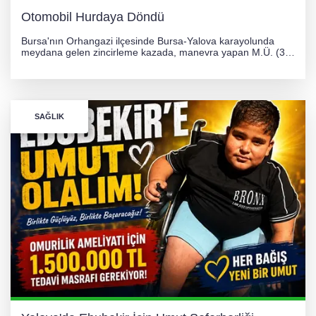
Otomobil Hurdaya Döndü
Bursa'nın Orhangazi ilçesinde Bursa-Yalova karayolunda
meydana gelen zincirleme kazada, manevra yapan M.Ü. (35)
yönetimindeki 06 GS 328 plakalı otomobil ağaca çarparak
hurdaya döndü. Hafif yaralanan sürücü, Orhangazi Devlet
Hastanesi'ne kaldırıldı.
SAĞLIK