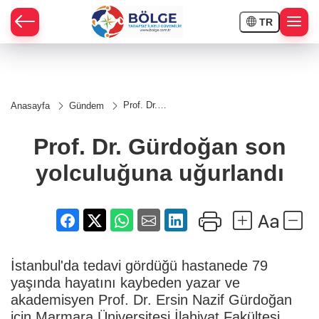
TR
HÇE
Prof. Dr.
Anasayfa
Gündem
Gürdoğan
RAY
son
yolculuğuna
Prof. Dr. Gürdoğan son
uğurlandı
SPOR
yolculuğuna uğurlandı
OR
İstanbul'da tedavi gördüğü hastanede 79
yaşında hayatını kaybeden yazar ve
akademisyen Prof. Dr. Ersin Nazif Gürdoğan
için Marmara Üniversitesi İlahiyat Fakültesi