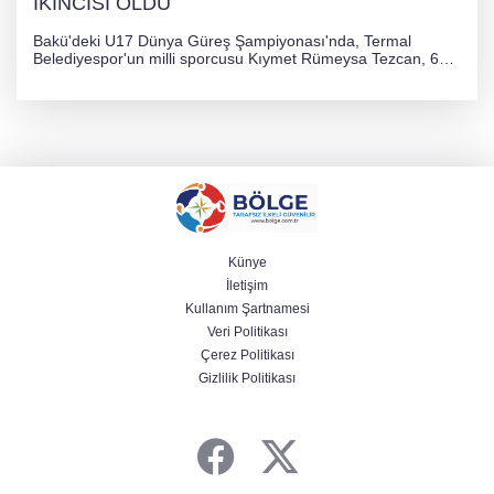
İKİNCİSİ OLDU
Bakü'deki U17 Dünya Güreş Şampiyonası'nda, Termal
Belediyespor'un milli sporcusu Kıymet Rümeysa Tezcan, 69
kilogram kategorisinde dünya ikincisi olarak gümüş madalya
kazandı ve Yalova ile Türkiye'yi gururlandırdı.
Künye
İletişim
Kullanım Şartnamesi
Veri Politikası
Çerez Politikası
Gizlilik Politikası