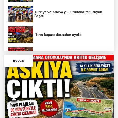
Türkiye ve Yalova'yı Gururlandıran Büyük
Başarı
Tırın kupası dorseden ayrıldı
Bursa’da Orhangazi Tüneli’nde feci kaza:
BÖLGE
İHRACAT REKORU VAR, PEKİ EMEĞİN
KARŞILIĞI NEREDE?
TONAMİ KÖPRÜSÜ'NDE PANİK!
GÜNEY MARMARA OTOYOLU İMAR