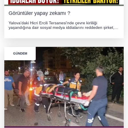
Görüntüler yapay zekamı ?
Yalova'daki Hicri Ercili Tersanesi'nde çevre kirliliği
yaşandığına dair sosyal medya iddialarını reddeden şirket,
görüntülerin yapay zekayla oluşturulduğunu savundu. Olayla
ilgili hukuki süreç başlatılırken gözler resmi incelemelere
çevrildi.
GÜNDEM