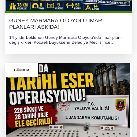
PLANLARI ASKIDA!
GÜNEY MARMARA OTOYOLU İMAR
PLANLARI ASKIDA!
14 yıldır beklenen Güney Marmara Otoyolu'nda imar planı
değişiklikleri Kocaeli Büyükşehir Belediye Meclisi'nce
onaylanarak 30 gün süreyle askıya çıkarıldı. Projenin Yalova-
Kocaeli arasını rahatlatması ve resmi sürecin devam ettiği
bildirildi.
GÜNDEM