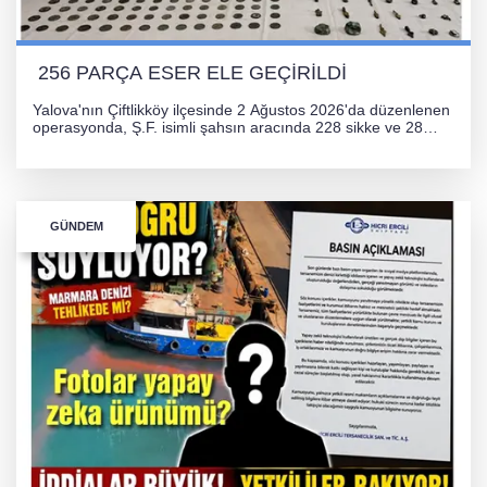
256 PARÇA ESER ELE GEÇİRİLDİ
Yalova'nın Çiftlikköy ilçesinde 2 Ağustos 2026'da düzenlenen
operasyonda, Ş.F. isimli şahsın aracında 228 sikke ve 28
obje olmak üzere toplam 256 tarihi eser ele geçirildi. Şüpheli
hakkında adli işlem başlatıldı.
GÜNDEM