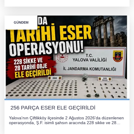
Kocaeli arasını rahatlatması ve resmi sürecin devam ettiği
bildirildi.
GÜNDEM
256 PARÇA ESER ELE GEÇİRİLDİ
Yalova'nın Çiftlikköy ilçesinde 2 Ağustos 2026'da düzenlenen
operasyonda, Ş.F. isimli şahsın aracında 228 sikke ve 28
obje olmak üzere toplam 256 tarihi eser ele geçirildi. Şüpheli
hakkında adli işlem başlatıldı.