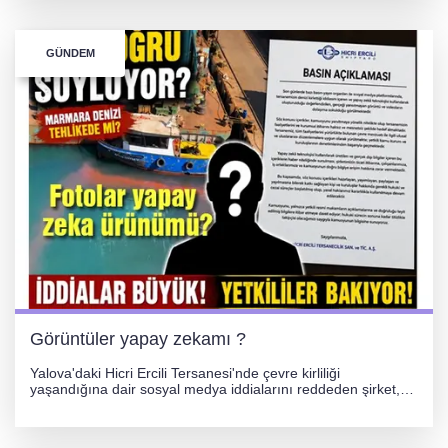
GÜNDEM
Görüntüler yapay zekamı ?
Yalova'daki Hicri Ercili Tersanesi'nde çevre kirliliği
yaşandığına dair sosyal medya iddialarını reddeden şirket,
görüntülerin yapay zekayla oluşturulduğunu savundu. Olayla
ilgili hukuki süreç başlatılırken gözler resmi incelemelere
çevrildi.