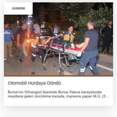
GÜNDEM
Otomobil Hurdaya Döndü
Bursa'nın Orhangazi ilçesinde Bursa-Yalova karayolunda
meydana gelen zincirleme kazada, manevra yapan M.Ü. (35)
yönetimindeki 06 GS 328 plakalı otomobil ağaca çarparak
hurdaya döndü. Hafif yaralanan sürücü, Orhangazi Devlet
Hastanesi'ne kaldırıldı.