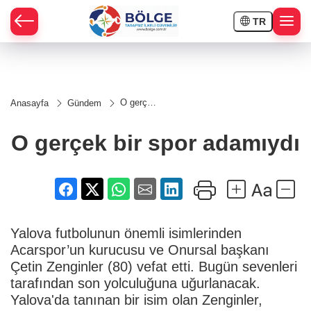
TR
HÇE
O gerçek
Anasayfa
Gündem
bir spor
RAY
adamıydı
O gerçek bir spor adamıydı
SPOR
OR
Yalova futbolunun önemli isimlerinden
Acarspor’un kurucusu ve Onursal başkanı
Çetin Zenginler (80) vefat etti. Bugün sevenleri
tarafından son yolculuğuna uğurlanacak.
Yalova'da tanınan bir isim olan Zenginler,