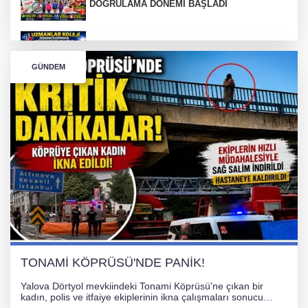
DOĞRULAMA DÖNEMİ BAŞLADI
Türkiye ve Yalova'yı Gururlandıran Büyük
Başarı
GÜNDEM
Tırın kupası dorseden ayrıldı
Bursa’da Orhangazi Tüneli’nde feci kaza:
İHRACAT REKORU VAR, PEKİ EMEĞİN
KARŞILIĞI NEREDE?
TONAMİ KÖPRÜSÜ'NDE PANİK!
Yalova Dörtyol mevkiindeki Tonami Köprüsü'ne çıkan bir
kadın, polis ve itfaiye ekiplerinin ikna çalışmaları sonucu