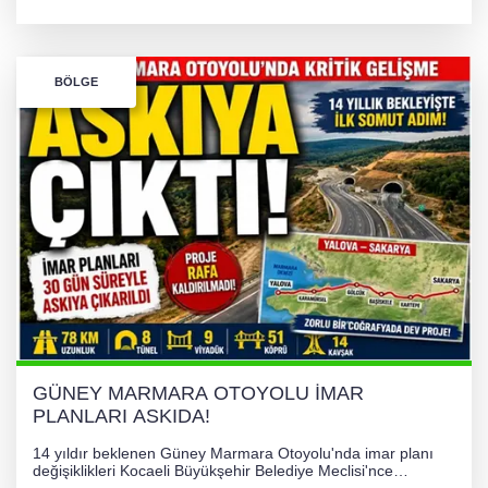
onaylanarak askıya çıkarıldı. Yalova ve Kocaeli'yi bağlayacak
dev proje için ilk somut resmi adım atılmış oldu.
BÖLGE
GÜNEY MARMARA OTOYOLU İMAR
PLANLARI ASKIDA!
14 yıldır beklenen Güney Marmara Otoyolu'nda imar planı
değişiklikleri Kocaeli Büyükşehir Belediye Meclisi'nce
onaylanarak 30 gün süreyle askıya çıkarıldı. Projenin Yalova-