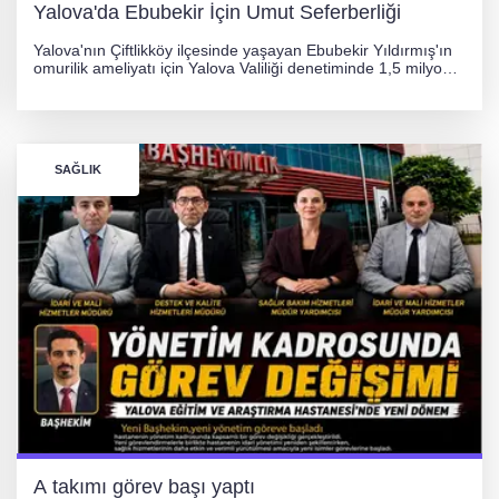
Yalova'da Ebubekir İçin Umut Seferberliği
Yalova'nın Çiftlikköy ilçesinde yaşayan Ebubekir Yıldırmış'ın
omurilik ameliyatı için Yalova Valiliği denetiminde 1,5 milyon
TL'lik yardım kampanyası başlatıldı. Hayırseverlerin
desteğiyle tedavi masraflarının karşılanması hedefleniyor.
SAĞLIK
A takımı görev başı yaptı