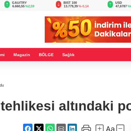
BIST 100
USD
EUR
13.779,39
%-0,14
47,6787
%0,18
55,1254
%
mi
Magazin
BÖLGE
Sağlık
ldu
ehlikesi altındaki p