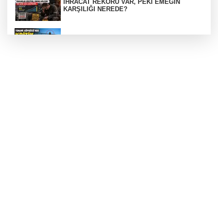
İHRACAT REKORU VAR, PEKİ EMEĞİN
KARŞILIĞI NEREDE?
TONAMİ KÖPRÜSÜ'NDE PANİK!
GÜNEY MARMARA OTOYOLU İMAR
PLANLARI ASKIDA!
GÜNEY MARMARA OTOYOLU İMAR
PLANLARI ASKIDA!
256 PARÇA ESER ELE GEÇİRİLDİ