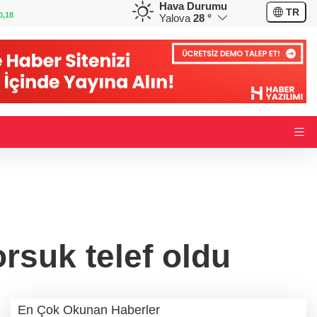
Hava Durumu
GBP
CHF
TR
0,32
64,3468
%0,38
59,0083
%0,82
Yalova
28 °
orsuk telef oldu
En Çok Okunan Haberler