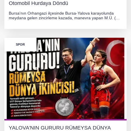
Otomobil Hurdaya Döndü
Bursa'nın Orhangazi ilçesinde Bursa-Yalova karayolunda
meydana gelen zincirleme kazada, manevra yapan M.Ü. (35)
yönetimindeki 06 GS 328 plakalı otomobil ağaca çarparak
hurdaya döndü. Hafif yaralanan sürücü, Orhangazi Devlet
Hastanesi'ne kaldırıldı.
SPOR
YALOVA'NIN GURURU RÜMEYSA DÜNYA