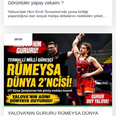
Görüntüler yapay zekamı ?
Yalova'daki Hicri Ercili Tersanesi'nde çevre kirliliği
yaşandığına dair sosyal medya iddialarını reddeden şirket,
görüntülerin yapay zekayla oluşturulduğunu savundu. Olayla
ilgili hukuki süreç başlatılırken gözler resmi incelemelere
çevrildi.
SPOR
YALOVA'NIN GURURU RÜMEYSA DÜNYA