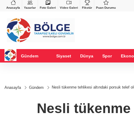
VND
GAU/TRY
%-0,22
0,0018
%0,32
6.660,55
%2,59
Anasayfa
Yazarlar
Foto Galeri
Video Galeri
Fikstür
Puan Durumu
Gündem
Siyaset
Dünya
Spor
Ekono
Nesli tükenme tehlikesi altındaki porsuk telef o
Anasayfa
Gündem
Nesli tükenme t