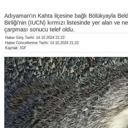
Adıyaman’ın Kahta ilçesine bağlı Bölükyayla Be
Birliği’nin (IUCN) kırmızı listesinde yer alan ve n
çarpması sonucu telef oldu.
Haber Giriş Tarihi: 14.10.2024 21:22
Haber Güncellenme Tarihi: 14.10.2024 21:22
Kaynak: IGF