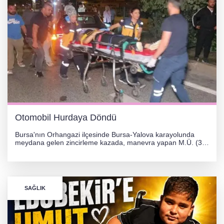
Otomobil Hurdaya Döndü
Bursa'nın Orhangazi ilçesinde Bursa-Yalova karayolunda
meydana gelen zincirleme kazada, manevra yapan M.Ü. (35)
yönetimindeki 06 GS 328 plakalı otomobil ağaca çarparak
hurdaya döndü. Hafif yaralanan sürücü, Orhangazi Devlet
Hastanesi'ne kaldırıldı.
SAĞLIK