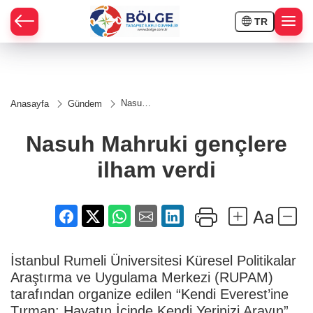
TR
HÇE
Nasuh
Anasayfa
Gündem
Mahruki
RAY
gençlere
ilham
Nasuh Mahruki gençlere
verdi
SPOR
ilham verdi
OR
İstanbul Rumeli Üniversitesi Küresel Politikalar
Araştırma ve Uygulama Merkezi (RUPAM)
tarafından organize edilen “Kendi Everest’ine
Tırman: Hayatın İçinde Kendi Yerinizi Arayın”