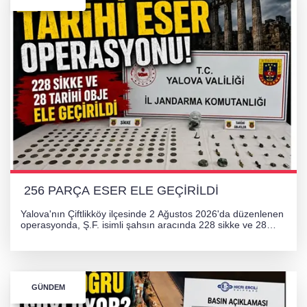
256 PARÇA ESER ELE GEÇİRİLDİ
Yalova'nın Çiftlikköy ilçesinde 2 Ağustos 2026'da düzenlenen
operasyonda, Ş.F. isimli şahsın aracında 228 sikke ve 28
obje olmak üzere toplam 256 tarihi eser ele geçirildi. Şüpheli
hakkında adli işlem başlatıldı.
GÜNDEM