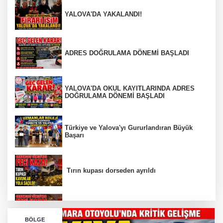
YALOVA'DA YAKALANDI!
ADRES DOĞRULAMA DÖNEMİ BAŞLADI
YALOVA'DA OKUL KAYITLARINDA ADRES
DOĞRULAMA DÖNEMİ BAŞLADI
Türkiye ve Yalova'yı Gururlandıran Büyük
Başarı
Tırın kupası dorseden ayrıldı
Bursa’da Orhangazi Tüneli’nde feci kaza:
BÖLGE