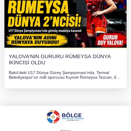
YALOVA'NIN GURURU RÜMEYSA DÜNYA
İKİNCİSİ OLDU
Bakü'deki U17 Dünya Güreş Şampiyonası'nda, Termal
Belediyespor'un milli sporcusu Kıymet Rümeysa Tezcan, 69
kilogram kategorisinde dünya ikincisi olarak gümüş madalya
kazandı ve Yalova ile Türkiye'yi gururlandırdı.