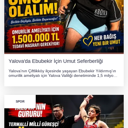
Yalova'da Ebubekir İçin Umut Seferberliği
Yalova'nın Çiftlikköy ilçesinde yaşayan Ebubekir Yıldırmış'ın
omurilik ameliyatı için Yalova Valiliği denetiminde 1,5 milyon
TL'lik yardım kampanyası başlatıldı. Hayırseverlerin
desteğiyle tedavi masraflarının karşılanması hedefleniyor.
SPOR