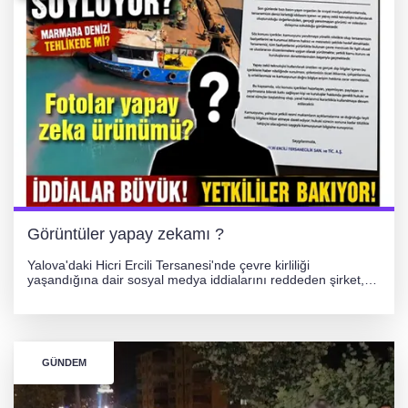
Görüntüler yapay zekamı ?
Yalova'daki Hicri Ercili Tersanesi'nde çevre kirliliği
yaşandığına dair sosyal medya iddialarını reddeden şirket,
görüntülerin yapay zekayla oluşturulduğunu savundu. Olayla
ilgili hukuki süreç başlatılırken gözler resmi incelemelere
çevrildi.
GÜNDEM