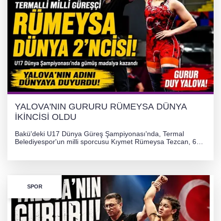
Otomobil Hurdaya Döndü
Yalova'da Ebubekir İçin Umut Seferberliği
YALOVA'NIN GURURU RÜMEYSA DÜNYA
İKİNCİSİ OLDU
Bakü'deki U17 Dünya Güreş Şampiyonası'nda, Termal
Belediyespor'un milli sporcusu Kıymet Rümeysa Tezcan, 69
kilogram kategorisinde dünya ikincisi olarak gümüş madalya
kazandı ve Yalova ile Türkiye'yi gururlandırdı.
SPOR