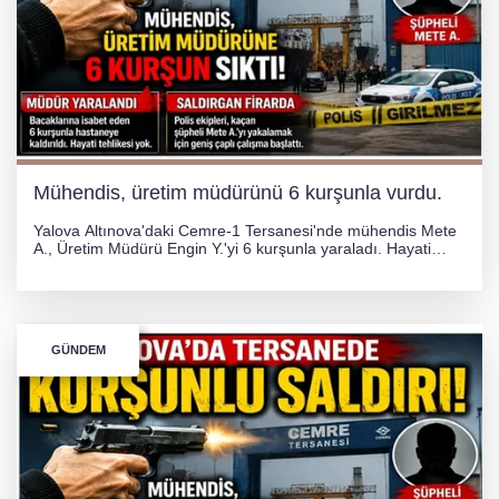
Mühendis, üretim müdürünü 6 kurşunla vurdu.
Yalova Altınova'daki Cemre-1 Tersanesi'nde mühendis Mete
A., Üretim Müdürü Engin Y.'yi 6 kurşunla yaraladı. Hayati
tehlikesi bulunmayan Engin Y. hastaneye kaldırılırken, kaçan
şüphelinin yakalanması için geniş çaplı soruşturma başlatıldı.
GÜNDEM