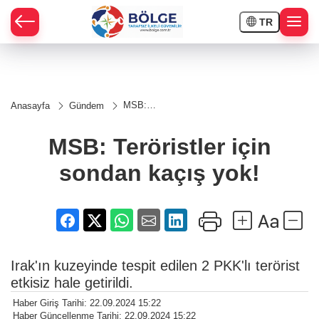
TR
HÇE
MSB:
Anasayfa
Gündem
Teröristler
RAY
için
sondan
MSB: Teröristler için
kaçış
SPOR
yok!
sondan kaçış yok!
OR
Irak'ın kuzeyinde tespit edilen 2 PKK'lı terörist
etkisiz hale getirildi.
Haber Giriş Tarihi: 22.09.2024 15:22
Haber Güncellenme Tarihi: 22.09.2024 15:22