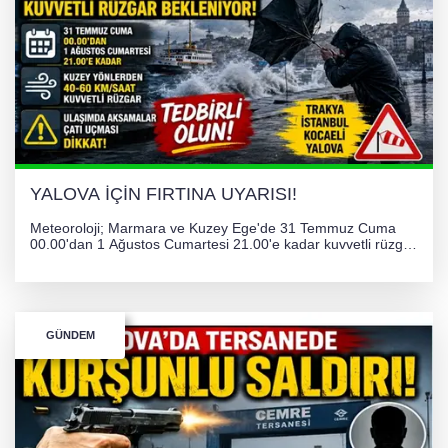
YALOVA İÇİN FIRTINA UYARISI!
Meteoroloji; Marmara ve Kuzey Ege'de 31 Temmuz Cuma
00.00'dan 1 Ağustos Cumartesi 21.00'e kadar kuvvetli rüzgar
ve fırtına bekliyor. İstanbul, Yalova, Kocaeli ve Trakya'da
ulaşımda aksamalar ve olumsuzluklara karşı vatandaşlar
uyarıldı.
GÜNDEM