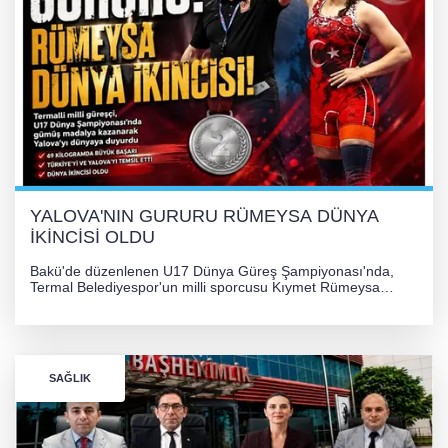
YALOVA'NIN GURURU RÜMEYSA DÜNYA
İKİNCİSİ OLDU
Bakü'de düzenlenen U17 Dünya Güreş Şampiyonası'nda,
Termal Belediyespor'un milli sporcusu Kıymet Rümeysa
Tezcan, 69 kilogram kategorisinde dünya ikincisi olarak
gümüş madalya kazandı.
SAĞLIK