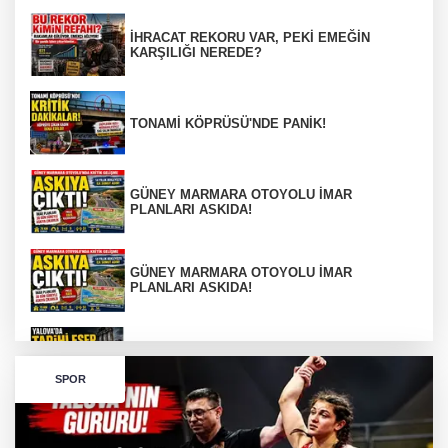
İHRACAT REKORU VAR, PEKİ EMEĞİN
KARŞILIĞI NEREDE?
TONAMİ KÖPRÜSÜ'NDE PANİK!
GÜNEY MARMARA OTOYOLU İMAR
PLANLARI ASKIDA!
GÜNEY MARMARA OTOYOLU İMAR
PLANLARI ASKIDA!
256 PARÇA ESER ELE GEÇİRİLDİ
SPOR
Görüntüler yapay zekamı ?