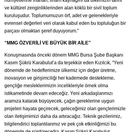
hürriyetlerine inanan, ilham kaynağını da ülkemizin tarihi
ve kültürel zenginliklerinden alan köklü bir sivil toplum
kuruluşudur. Toplumumuzun örf, adet ve gelenekleriyle
evrensel değerleri veri olarak kabul eden bu topluluğun bir
parçası olmaktan şeref duyuyorum.”
“MMG ÖZVERİLİ VE BÜYÜK BİR AİLE”
Konuşmasında önceki dönem MMG Bursa Şube Başkanı
Kasım Şükrü Karabulut’a da teşekkür eden Kızılcık, “Yeni
dönemde de hedeflerimize ülkemiz için değer üretme,
inovasyon ve girişimciliği her kademede destekleme,
gençliğe mesleklerimizin incelikleriyle örnek olma
istikametinde devam edeceğiz. Yeni arkadaşlarımızı
aramıza katarak büyüyecek, çağın gereklerine uygun
projeleri hayata geçirecek, geleceğimiz olan gençlerimizle
olan iletişimimizi daha da artıracağız. Teknik gezilerimiz,
bilgilendirici toplantılarımız ve pek çok etkinliğimizi bu
dönemde de sürdüreceğiz. Kasım Şükrü Karabulut