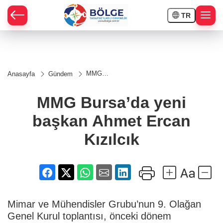
TR
HÇE
MMG
Anasayfa
Gündem
Bursa’da
RAY
yeni
başkan
MMG Bursa’da yeni
Ahmet
SPOR
Ercan
başkan Ahmet Ercan
Kızılcık
OR
Kızılcık
Mimar ve Mühendisler Grubu’nun 9. Olağan
Genel Kurul toplantısı, önceki dönem