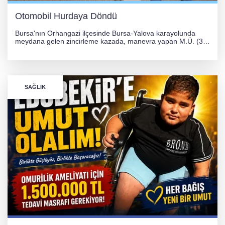
Otomobil Hurdaya Döndü
Bursa'nın Orhangazi ilçesinde Bursa-Yalova karayolunda
meydana gelen zincirleme kazada, manevra yapan M.Ü. (35)
yönetimindeki 06 GS 328 plakalı otomobil ağaca çarparak
hurdaya döndü. Hafif yaralanan sürücü, Orhangazi Devlet
Hastanesi'ne kaldırıldı.
SAĞLIK