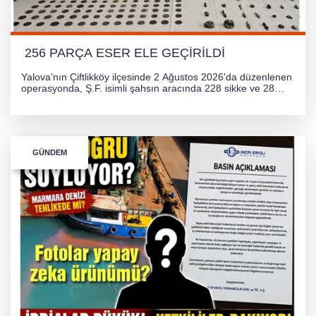
256 PARÇA ESER ELE GEÇİRİLDİ
Yalova'nın Çiftlikköy ilçesinde 2 Ağustos 2026'da düzenlenen
operasyonda, Ş.F. isimli şahsın aracında 228 sikke ve 28
obje olmak üzere toplam 256 tarihi eser ele geçirildi. Şüpheli
hakkında adli işlem başlatıldı.
GÜNDEM