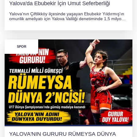
Yalova'da Ebubekir İçin Umut Seferberliği
Yalova'nın Çiftlikköy ilçesinde yaşayan Ebubekir Yıldırmış'ın
omurilik ameliyatı için Yalova Valiliği denetiminde 1,5 milyon
TL'lik yardım kampanyası başlatıldı. Hayırseverlerin
desteğiyle tedavi masraflarının karşılanması hedefleniyor.
SPOR
YALOVA'NIN GURURU RÜMEYSA DÜNYA