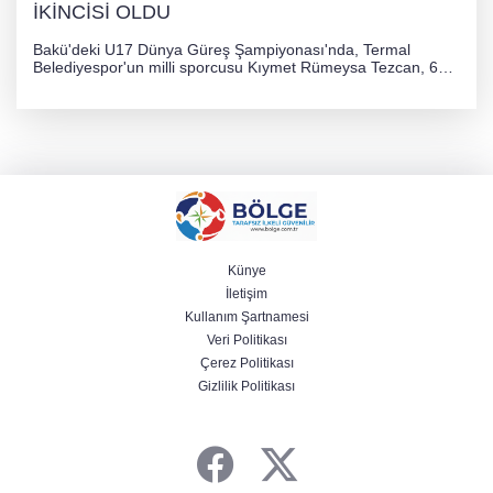
İKİNCİSİ OLDU
Bakü'deki U17 Dünya Güreş Şampiyonası'nda, Termal
Belediyespor'un milli sporcusu Kıymet Rümeysa Tezcan, 69
kilogram kategorisinde dünya ikincisi olarak gümüş madalya
kazandı ve Yalova ile Türkiye'yi gururlandırdı.
Künye
İletişim
Kullanım Şartnamesi
Veri Politikası
Çerez Politikası
Gizlilik Politikası