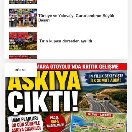
Türkiye ve Yalova'yı Gururlandıran Büyük
Başarı
Tırın kupası dorseden ayrıldı
Bursa’da Orhangazi Tüneli’nde feci kaza:
BÖLGE
İHRACAT REKORU VAR, PEKİ EMEĞİN
KARŞILIĞI NEREDE?
TONAMİ KÖPRÜSÜ'NDE PANİK!
GÜNEY MARMARA OTOYOLU İMAR