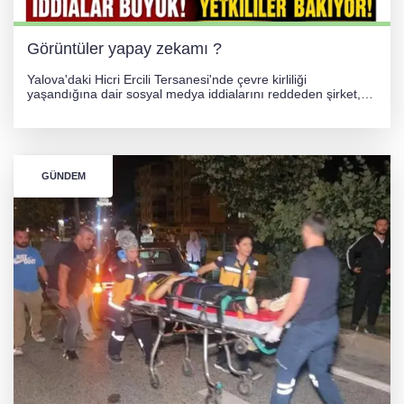
Görüntüler yapay zekamı ?
Yalova'daki Hicri Ercili Tersanesi'nde çevre kirliliği
yaşandığına dair sosyal medya iddialarını reddeden şirket,
görüntülerin yapay zekayla oluşturulduğunu savundu. Olayla
ilgili hukuki süreç başlatılırken gözler resmi incelemelere
çevrildi.
GÜNDEM