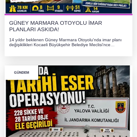
PLANLARI ASKIDA!
GÜNEY MARMARA OTOYOLU İMAR
PLANLARI ASKIDA!
14 yıldır beklenen Güney Marmara Otoyolu'nda imar planı
değişiklikleri Kocaeli Büyükşehir Belediye Meclisi'nce
onaylanarak 30 gün süreyle askıya çıkarıldı. Projenin Yalova-
Kocaeli arasını rahatlatması ve resmi sürecin devam ettiği
bildirildi.
GÜNDEM