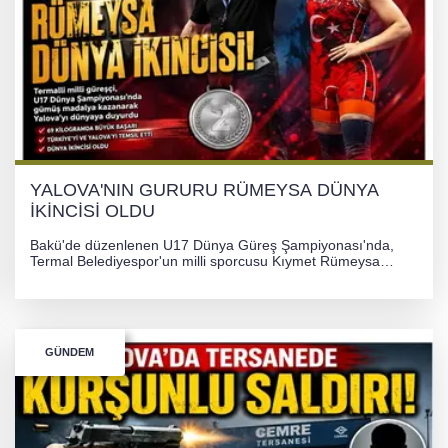
YALOVA'NIN GURURU RÜMEYSA DÜNYA
İKİNCİSİ OLDU
Bakü'de düzenlenen U17 Dünya Güreş Şampiyonası'nda,
Termal Belediyespor'un milli sporcusu Kıymet Rümeysa
Tezcan, 69 kilogram kategorisinde dünya ikincisi olarak
gümüş madalya kazandı.
GÜNDEM