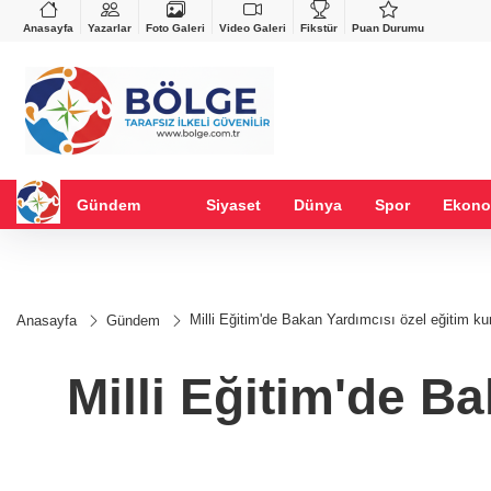
VND
GAU/TRY
%0,37
0,0018
%0,14
6.490,05
%-0,09
Anasayfa
Yazarlar
Foto Galeri
Video Galeri
Fikstür
Puan Durumu
Gündem
Siyaset
Dünya
Spor
Ekono
Milli Eğitim'de Bakan Yardımcısı özel eğitim kur
Anasayfa
Gündem
Milli Eğitim'de B