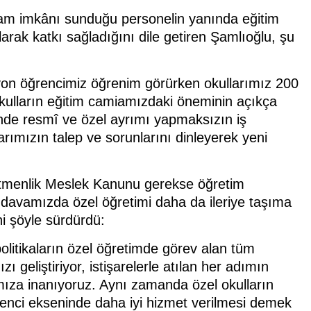
hdam imkânı sunduğu personelin yanında eğitim
rak katkı sağladığını dile getiren Şamlıoğlu, şu
lyon öğrencimiz öğrenim görürken okullarımız 200
okulların eğitim camiamızdaki öneminin açıkça
içnde resmî ve özel ayrımı yapmaksızın iş
rımızın talep ve sorunlarını dinleyerek yeni
retmenlik Meslek Kanunu gerekse öğretim
 davamızda özel öğretimi daha da ileriye taşıma
ni şöyle sürdürdü:
olitikaların özel öğretimde görev alan tüm
 geliştiriyor, istişarelerle atılan her adımın
ıza inanıyoruz. Aynı zamanda özel okulların
renci ekseninde daha iyi hizmet verilmesi demek