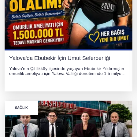
Yalova'da Ebubekir İçin Umut Seferberliği
Yalova'nın Çiftlikköy ilçesinde yaşayan Ebubekir Yıldırmış'ın
omurilik ameliyatı için Yalova Valiliği denetiminde 1,5 milyon
TL'lik yardım kampanyası başlatıldı. Hayırseverlerin
desteğiyle tedavi masraflarının karşılanması hedefleniyor.
SAĞLIK