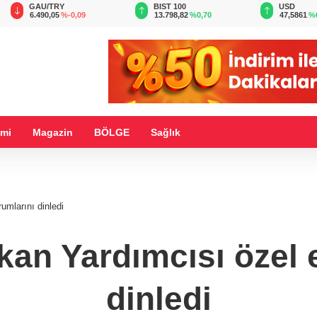
BIST 100
USD
EUR
13.798,82
%0,70
47,5861
%0,05
54,9358
%
mi
Magazin
BÖLGE
Sağlık
umlarını dinledi
akan Yardımcısı özel 
dinledi