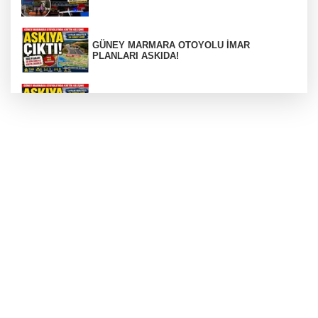
GÜNEY MARMARA OTOYOLU İMAR
PLANLARI ASKIDA!
GÜNEY MARMARA OTOYOLU İMAR
PLANLARI ASKIDA!
256 PARÇA ESER ELE GEÇİRİLDİ
Görüntüler yapay zekamı ?
Otomobil Hurdaya Döndü