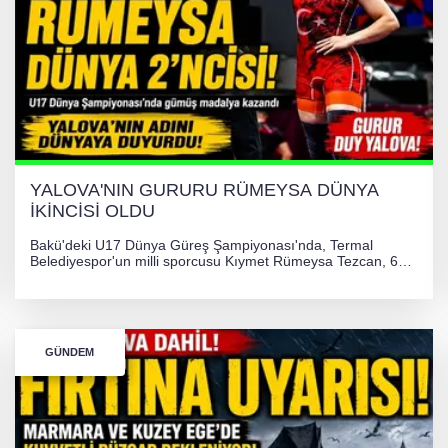
YALOVA'NIN GURURU RÜMEYSA DÜNYA
İKİNCİSİ OLDU
Bakü'deki U17 Dünya Güreş Şampiyonası'nda, Termal
Belediyespor'un milli sporcusu Kıymet Rümeysa Tezcan, 69
kilogram kategorisinde dünya ikincisi olarak gümüş madalya
kazandı ve Yalova ile Türkiye'yi gururlandırdı.
GÜNDEM