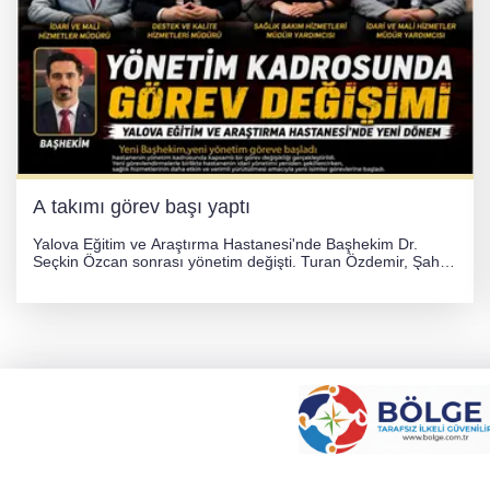
A takımı görev başı yaptı
Yalova Eğitim ve Araştırma Hastanesi'nde Başhekim Dr.
Seçkin Özcan sonrası yönetim değişti. Turan Özdemir, Şahin
Bozkurt, Özlem Kotbaş ve Mustafa Aka yeni idari görevlerine
atanarak sağlık hizmetlerini etkinleştirme sürecini başlattı.