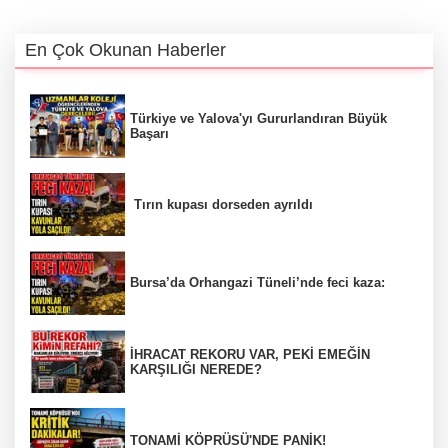
En Çok Okunan Haberler
Türkiye ve Yalova'yı Gururlandıran Büyük
Başarı
Tırın kupası dorseden ayrıldı
Bursa’da Orhangazi Tüneli’nde feci kaza:
İHRACAT REKORU VAR, PEKİ EMEĞİN
KARŞILIĞI NEREDE?
TONAMİ KÖPRÜSÜ'NDE PANİK!