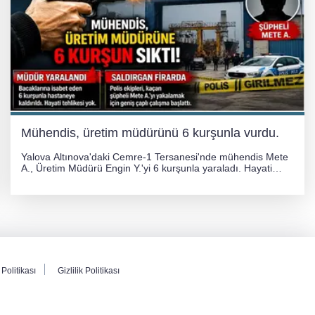
Mühendis, üretim müdürünü 6 kurşunla vurdu.
Yalova Altınova'daki Cemre-1 Tersanesi'nde mühendis Mete
A., Üretim Müdürü Engin Y.'yi 6 kurşunla yaraladı. Hayati
tehlikesi bulunmayan Engin Y. hastaneye kaldırılırken, kaçan
şüphelinin yakalanması için geniş çaplı soruşturma başlatıldı.
Politikası
Gizlilik Politikası