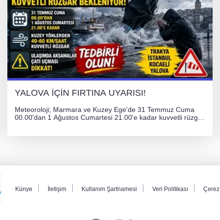
YALOVA İÇİN FIRTINA UYARISI!
Meteoroloji; Marmara ve Kuzey Ege'de 31 Temmuz Cuma
00.00'dan 1 Ağustos Cumartesi 21.00'e kadar kuvvetli rüzgar
ve fırtına bekliyor. İstanbul, Yalova, Kocaeli ve Trakya'da
ulaşımda aksamalar ve olumsuzluklara karşı vatandaşlar
uyarıldı.
Künye
İletişim
Kullanım Şartnamesi
Veri Politikası
Çerez 