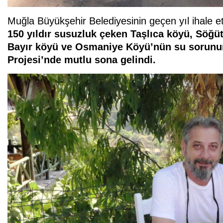
Muğla Büyükşehir Belediyesinin geçen yıl ihale et
150 yıldır susuzluk çeken Taşlıca köyü,
Söğüt
Bayır köyü ve Osmaniye Köyü’nün su sorunun
Projesi’nde mutlu sona gelindi.