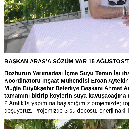
BAŞKAN ARAS’A SÖZÜM VAR 15 AĞUSTOS’
Bozburun Yarımadası İçme Suyu Temin İşi iha
Koordinatörü İnşaat Mühendisi Ercan Aytekin
Muğla Büyükşehir Belediye Başkanı Ahmet Ara
tamamını bitirip köylerin suya kavuşacağına 
2 Aralık’ta yapımına başladığımız projemizde; to
döşüyoruz. Projemizde 3 su deposu, enerji nakil h