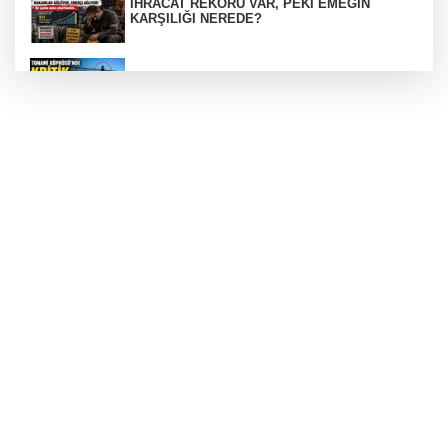
İHRACAT REKORU VAR, PEKİ EMEĞİN
KARŞILIĞI NEREDE?
TONAMİ KÖPRÜSÜ'NDE PANİK!
GÜNEY MARMARA OTOYOLU İMAR
PLANLARI ASKIDA!
GÜNEY MARMARA OTOYOLU İMAR
PLANLARI ASKIDA!
256 PARÇA ESER ELE GEÇİRİLDİ