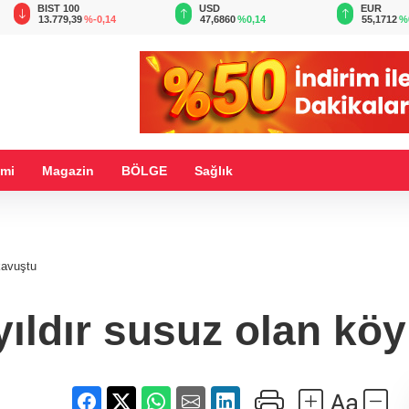
BIST 100
USD
EUR
13.779,39
%-0,14
47,6860
%0,14
55,1712
%
mi
Magazin
BÖLGE
Sağlık
kavuştu
yıldır susuz olan köy