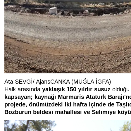
Ata SEVGİ/ AjansCANKA (MUĞLA İGFA)
Halk arasında
yaklaşık 150 yıldır susuz
olduğu
kapsayan; kaynağı Marmaris Atatürk Barajı'
projede, önümüzdeki iki hafta içinde de Taşl
Bozburun beldesi mahallesi ve Selimiye köy