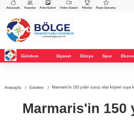
VND
GAU/TRY
%-0,22
0,0018
%0,32
6.661,88
%2,61
Anasayfa
Yazarlar
Foto Galeri
Video Galeri
Fikstür
Puan Durumu
Gündem
Siyaset
Dünya
Spor
Ekono
Marmaris'in 150 yıldır susuz olan köyleri suya 
Anasayfa
Gündem
Marmaris'in 150 