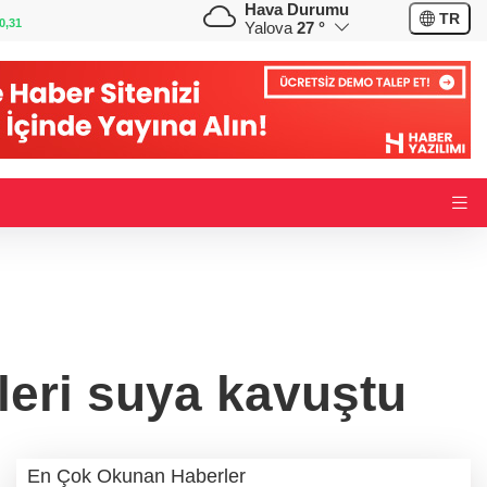
Hava Durumu
GBP
CHF
TR
0,31
64,3947
%0,39
59,0392
%0,82
Yalova
27 °
leri suya kavuştu
En Çok Okunan Haberler