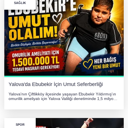
SAĞLIK
256 PARÇA ESER ELE GEÇİRİLDİ
Görüntüler yapay zekamı ?
Otomobil Hurdaya Döndü
Yalova'da Ebubekir İçin Umut Seferberliği
Yalova'nın Çiftlikköy ilçesinde yaşayan Ebubekir Yıldırmış'ın
omurilik ameliyatı için Yalova Valiliği denetiminde 1,5 milyon
TL'lik yardım kampanyası başlatıldı. Hayırseverlerin
desteğiyle tedavi masraflarının karşılanması hedefleniyor.
SPOR