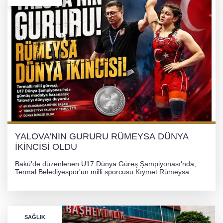
YALOVA'NIN GURURU RÜMEYSA DÜNYA
İKİNCİSİ OLDU
Bakü'de düzenlenen U17 Dünya Güreş Şampiyonası'nda,
Termal Belediyespor'un milli sporcusu Kıymet Rümeysa
Tezcan, 69 kilogram kategorisinde dünya ikincisi olarak
gümüş madalya kazandı.
SAĞLIK