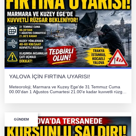
YALOVA İÇİN FIRTINA UYARISI!
Meteoroloji; Marmara ve Kuzey Ege'de 31 Temmuz Cuma
00.00'dan 1 Ağustos Cumartesi 21.00'e kadar kuvvetli rüzgar
ve fırtına bekliyor. İstanbul, Yalova, Kocaeli ve Trakya'da
ulaşımda aksamalar ve olumsuzluklara karşı vatandaşlar
uyarıldı.
GÜNDEM