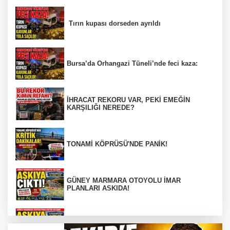
Tırın kupası dorseden ayrıldı
Bursa’da Orhangazi Tüneli’nde feci kaza:
İHRACAT REKORU VAR, PEKİ EMEĞİN
KARŞILIĞI NEREDE?
TONAMİ KÖPRÜSÜ'NDE PANİK!
GÜNEY MARMARA OTOYOLU İMAR
PLANLARI ASKIDA!
GÜNEY MARMARA OTOYOLU İMAR
PLANLARI ASKIDA!