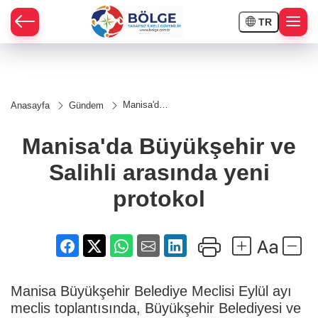
TR
HÇE
Manisa'da
Anasayfa
Gündem
Büyükşehir
RAY
ve Salihli
arasında
Manisa'da Büyükşehir ve
yeni
SPOR
protokol
Salihli arasında yeni
OR
protokol
Manisa Büyükşehir Belediye Meclisi Eylül ayı
meclis toplantısında, Büyükşehir Belediyesi ve