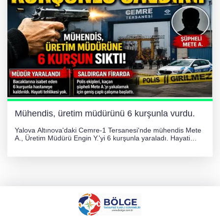
Mühendis, üretim müdürünü 6 kurşunla vurdu.
Yalova Altınova'daki Cemre-1 Tersanesi'nde mühendis Mete
A., Üretim Müdürü Engin Y.'yi 6 kurşunla yaraladı. Hayati
tehlikesi bulunmayan Engin Y. hastaneye kaldırılırken, kaçan
şüphelinin yakalanması için geniş çaplı soruşturma başlatıldı.