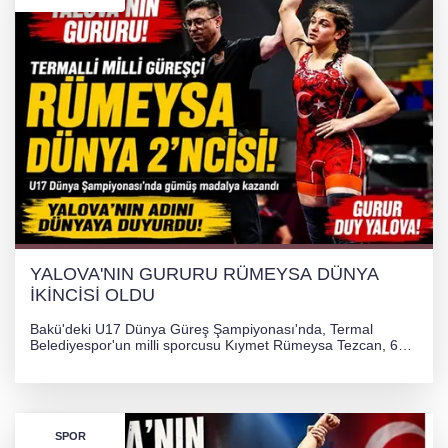
YALOVA'NIN GURURU RÜMEYSA DÜNYA
İKİNCİSİ OLDU
Bakü'deki U17 Dünya Güreş Şampiyonası'nda, Termal
Belediyespor'un milli sporcusu Kıymet Rümeysa Tezcan, 69
kilogram kategorisinde dünya ikincisi olarak gümüş madalya
kazandı ve Yalova ile Türkiye'yi gururlandırdı.
SPOR