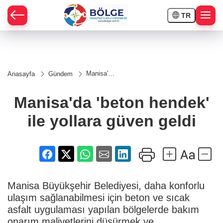
TR
HÇE
Manisa'da
Anasayfa
Gündem
'beton
RAY
hendek'
ile yollara
Manisa'da 'beton hendek'
güven
SPOR
geldi
ile yollara güven geldi
OR
Manisa Büyükşehir Belediyesi, daha konforlu
ulaşım sağlanabilmesi için beton ve sıcak
asfalt uygulaması yapılan bölgelerde bakım
onarım maliyetlerini düşürmek ve