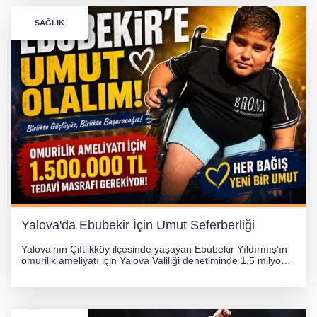
SAĞLIK
Yalova'da Ebubekir İçin Umut Seferberliği
Yalova'nın Çiftlikköy ilçesinde yaşayan Ebubekir Yıldırmış'ın
omurilik ameliyatı için Yalova Valiliği denetiminde 1,5 milyon
TL'lik yardım kampanyası başlatıldı. Hayırseverlerin
desteğiyle tedavi masraflarının karşılanması hedefleniyor.