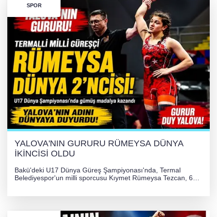
SPOR
YALOVA'NIN GURURU RÜMEYSA DÜNYA
İKİNCİSİ OLDU
Bakü'deki U17 Dünya Güreş Şampiyonası'nda, Termal
Belediyespor'un milli sporcusu Kıymet Rümeysa Tezcan, 69
kilogram kategorisinde dünya ikincisi olarak gümüş madalya
kazandı ve Yalova ile Türkiye'yi gururlandırdı.