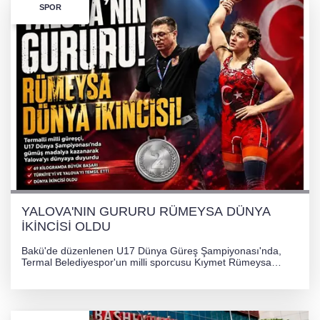
SPOR
YALOVA'NIN GURURU RÜMEYSA DÜNYA
İKİNCİSİ OLDU
Bakü'de düzenlenen U17 Dünya Güreş Şampiyonası'nda,
Termal Belediyespor'un milli sporcusu Kıymet Rümeysa
Tezcan, 69 kilogram kategorisinde dünya ikincisi olarak
gümüş madalya kazandı.