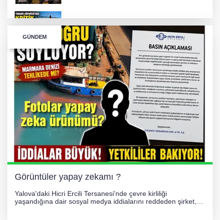
TONAMİ KÖPRÜSÜ'NDE PANİK!
GÜNDEM
GÜNEY MARMARA OTOYOLU İMAR
PLANLARI ASKIDA!
GÜNEY MARMARA OTOYOLU İMAR
PLANLARI ASKIDA!
256 PARÇA ESER ELE GEÇİRİLDİ
Görüntüler yapay zekamı ?
Yalova'daki Hicri Ercili Tersanesi'nde çevre kirliliği
yaşandığına dair sosyal medya iddialarını reddeden şirket,
görüntülerin yapay zekayla oluşturulduğunu savundu. Olayla
ilgili hukuki süreç başlatılırken gözler resmi incelemelere