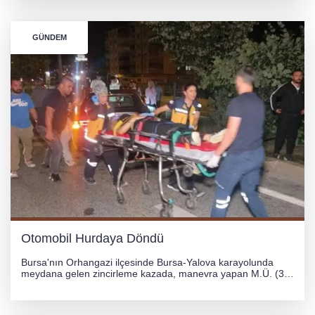
çevrildi.
GÜNDEM
Otomobil Hurdaya Döndü
Bursa'nın Orhangazi ilçesinde Bursa-Yalova karayolunda
meydana gelen zincirleme kazada, manevra yapan M.Ü. (35)
yönetimindeki 06 GS 328 plakalı otomobil ağaca çarparak
hurdaya döndü. Hafif yaralanan sürücü, Orhangazi Devlet
Hastanesi'ne kaldırıldı.