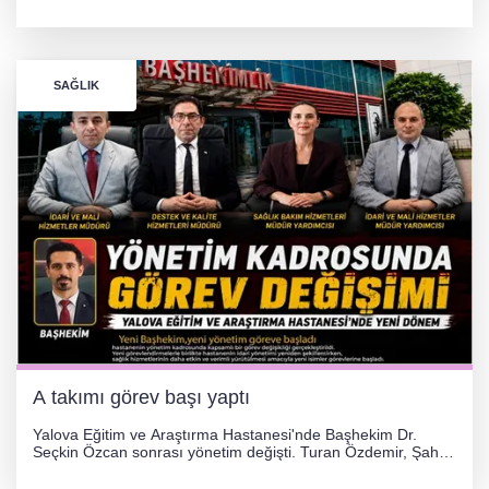
Tezcan, 69 kilogram kategorisinde dünya ikincisi olarak
gümüş madalya kazandı.
SAĞLIK
A takımı görev başı yaptı
Yalova Eğitim ve Araştırma Hastanesi'nde Başhekim Dr.
Seçkin Özcan sonrası yönetim değişti. Turan Özdemir, Şahin
Bozkurt, Özlem Kotbaş ve Mustafa Aka yeni idari görevlerine
atanarak sağlık hizmetlerini etkinleştirme sürecini başlattı.