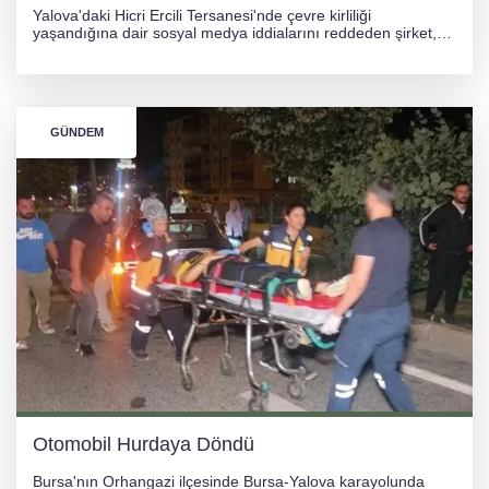
Yalova'daki Hicri Ercili Tersanesi'nde çevre kirliliği
yaşandığına dair sosyal medya iddialarını reddeden şirket,
görüntülerin yapay zekayla oluşturulduğunu savundu. Olayla
ilgili hukuki süreç başlatılırken gözler resmi incelemelere
çevrildi.
GÜNDEM
Otomobil Hurdaya Döndü
Bursa'nın Orhangazi ilçesinde Bursa-Yalova karayolunda