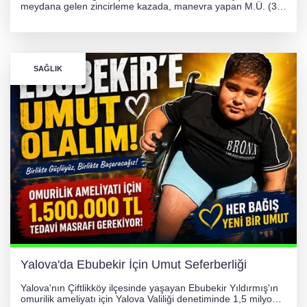
meydana gelen zincirleme kazada, manevra yapan M.Ü. (35)
yönetimindeki 06 GS 328 plakalı otomobil ağaca çarparak
hurdaya döndü. Hafif yaralanan sürücü, Orhangazi Devlet
Hastanesi'ne kaldırıldı.
SAĞLIK
Yalova'da Ebubekir İçin Umut Seferberliği
Yalova'nın Çiftlikköy ilçesinde yaşayan Ebubekir Yıldırmış'ın
omurilik ameliyatı için Yalova Valiliği denetiminde 1,5 milyon