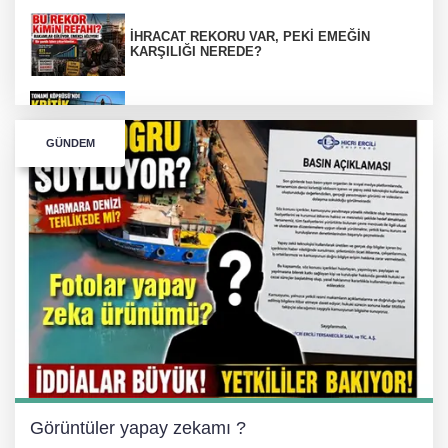
İHRACAT REKORU VAR, PEKİ EMEĞİN
KARŞILIĞI NEREDE?
TONAMİ KÖPRÜSÜ'NDE PANİK!
GÜNDEM
GÜNEY MARMARA OTOYOLU İMAR
PLANLARI ASKIDA!
GÜNEY MARMARA OTOYOLU İMAR
PLANLARI ASKIDA!
256 PARÇA ESER ELE GEÇİRİLDİ
Görüntüler yapay zekamı ?