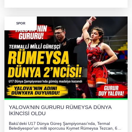
TL'lik yardım kampanyası başlatıldı. Hayırseverlerin
desteğiyle tedavi masraflarının karşılanması hedefleniyor.
SPOR
YALOVA'NIN GURURU RÜMEYSA DÜNYA
İKİNCİSİ OLDU
Bakü'deki U17 Dünya Güreş Şampiyonası'nda, Termal
Belediyespor'un milli sporcusu Kıymet Rümeysa Tezcan, 69