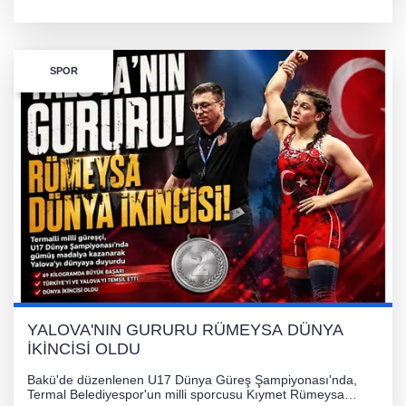
kilogram kategorisinde dünya ikincisi olarak gümüş madalya
kazandı ve Yalova ile Türkiye'yi gururlandırdı.
SPOR
YALOVA'NIN GURURU RÜMEYSA DÜNYA
İKİNCİSİ OLDU
Bakü'de düzenlenen U17 Dünya Güreş Şampiyonası'nda,
Termal Belediyespor'un milli sporcusu Kıymet Rümeysa