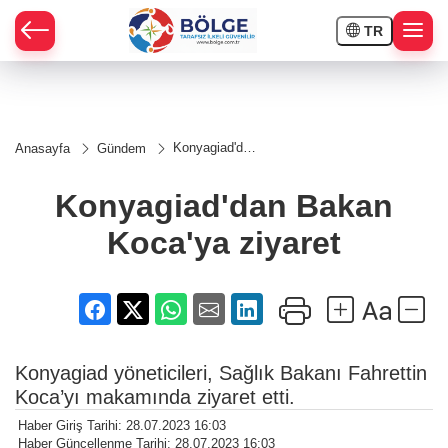
TR
HÇE
Konyagiad'dan
Anasayfa
Gündem
Bakan
RAY
Koca'ya
ziyaret
Konyagiad'dan Bakan
SPOR
Koca'ya ziyaret
OR
Konyagiad yöneticileri, Sağlık Bakanı Fahrettin
Koca’yı makamında ziyaret etti.
Haber Giriş Tarihi: 28.07.2023 16:03
Haber Güncellenme Tarihi: 28.07.2023 16:03