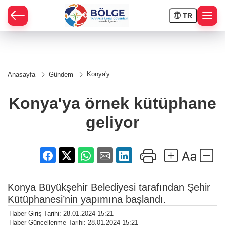
TR
HÇE
Konya'ya
Anasayfa
Gündem
örnek
RAY
kütüphane
geliyor
Konya'ya örnek kütüphane
SPOR
geliyor
OR
Konya Büyükşehir Belediyesi tarafından Şehir
Kütüphanesi’nin yapımına başlandı.
Haber Giriş Tarihi: 28.01.2024 15:21
Haber Güncellenme Tarihi: 28.01.2024 15:21