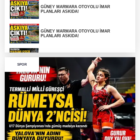
GÜNEY MARMARA OTOYOLU İMAR
PLANLARI ASKIDA!
GÜNEY MARMARA OTOYOLU İMAR
PLANLARI ASKIDA!
256 PARÇA ESER ELE GEÇİRİLDİ
SPOR
Görüntüler yapay zekamı ?
Otomobil Hurdaya Döndü
Yalova'da Ebubekir İçin Umut Seferberliği