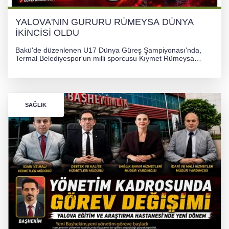
YALOVA'NIN GURURU RÜMEYSA DÜNYA
İKİNCİSİ OLDU
Bakü'de düzenlenen U17 Dünya Güreş Şampiyonası'nda,
Termal Belediyespor'un milli sporcusu Kıymet Rümeysa
Tezcan, 69 kilogram kategorisinde dünya ikincisi olarak
gümüş madalya kazandı.
SAĞLIK