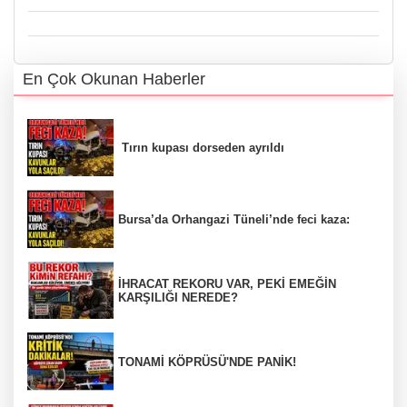
En Çok Okunan Haberler
Tırın kupası dorseden ayrıldı
Bursa’da Orhangazi Tüneli’nde feci kaza:
İHRACAT REKORU VAR, PEKİ EMEĞİN
KARŞILIĞI NEREDE?
TONAMİ KÖPRÜSÜ'NDE PANİK!