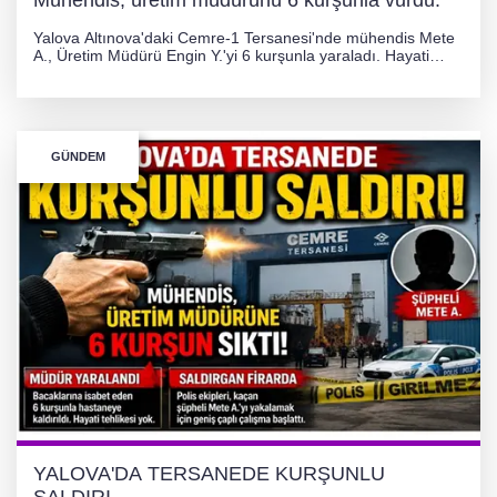
Yalova Altınova'daki Cemre-1 Tersanesi'nde mühendis Mete
A., Üretim Müdürü Engin Y.'yi 6 kurşunla yaraladı. Hayati
tehlikesi bulunmayan Engin Y. hastaneye kaldırılırken, kaçan
şüphelinin yakalanması için geniş çaplı soruşturma başlatıldı.
GÜNDEM
YALOVA'DA TERSANEDE KURŞUNLU
SALDIRI