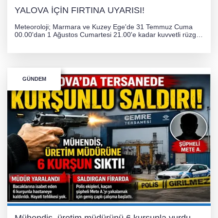
YALOVA İÇİN FIRTINA UYARISI!
Meteoroloji; Marmara ve Kuzey Ege'de 31 Temmuz Cuma
00.00'dan 1 Ağustos Cumartesi 21.00'e kadar kuvvetli rüzgar
ve fırtına bekliyor. İstanbul, Yalova, Kocaeli ve Trakya'da
ulaşımda aksamalar ve olumsuzluklara karşı vatandaşlar
uyarıldı.
GÜNDEM
Mühendis, üretim müdürünü 6 kurşunla vurdu.