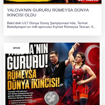
YALOVA'NIN GURURU RÜMEYSA DÜNYA
İKİNCİSİ OLDU
Bakü'deki U17 Dünya Güreş Şampiyonası'nda, Termal
Belediyespor'un milli sporcusu Kıymet Rümeysa Tezcan, 69
kilogram kategorisinde dünya ikincisi olarak gümüş madalya
kazandı ve Yalova ile Türkiye'yi gururlandırdı.
SPOR