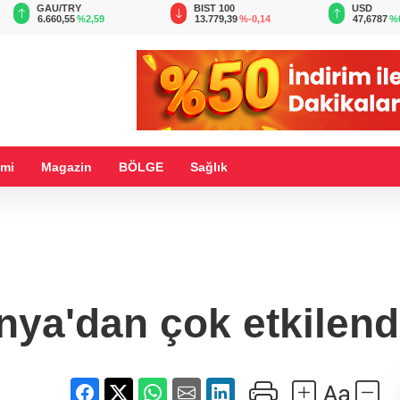
BIST 100
USD
EUR
13.779,39
%-0,14
47,6787
%0,18
55,1254
%
mi
Magazin
BÖLGE
Sağlık
ya'dan çok etkilend