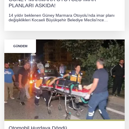
PLANLARI ASKIDA!
14 yıldır beklenen Güney Marmara Otoyolu'nda imar planı
değişiklikleri Kocaeli Büyükşehir Belediye Meclisi'nce
onaylanarak 30 gün süreyle askıya çıkarıldı. Projenin Yalova-
Kocaeli arasını rahatlatması ve resmi sürecin devam ettiği
bildirildi.
GÜNDEM
Otomobil Hurdaya Döndü