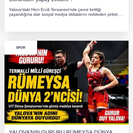
Yalova'daki Hicri Ercili Tersanesi'nde çevre kirliliği
yaşandığına dair sosyal medya iddialarını reddeden şirket,
görüntülerin yapay zekayla oluşturulduğunu savundu. Olayla
ilgili hukuki süreç başlatılırken gözler resmi incelemelere
çevrildi.
SPOR
YALOVA'NIN GURURU RÜMEYSA DÜNYA