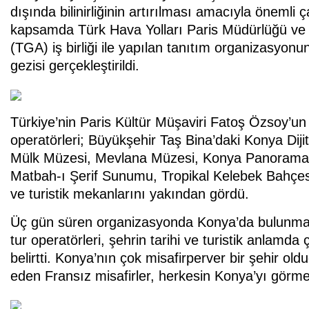
dışında bilinirliğinin artırılması amacıyla öneml
kapsamda Türk Hava Yolları Paris Müdürlüğü ve 
(TGA) iş birliği ile yapılan tanıtım organizasyon
gezisi gerçekleştirildi.
Türkiye’nin Paris Kültür Müşaviri Fatoş Özsoy’un 
operatörleri; Büyükşehir Taş Bina’daki Konya Diji
Mülk Müzesi, Mevlana Müzesi, Konya Panorama 
Matbah-ı Şerif Sunumu, Tropikal Kelebek Bahçesi,
ve turistik mekanlarını yakından gördü.
Üç gün süren organizasyonda Konya’da bulunmak
tur operatörleri, şehrin tarihi ve turistik anlamd
belirtti. Konya’nın çok misafirperver bir şehir ol
eden Fransız misafirler, herkesin Konya’yı görmesi