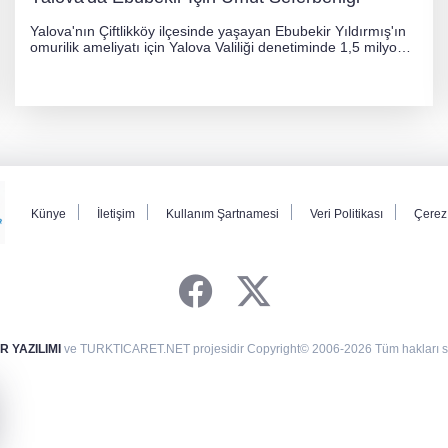
Yalova'nın Çiftlikköy ilçesinde yaşayan Ebubekir Yıldırmış'ın
omurilik ameliyatı için Yalova Valiliği denetiminde 1,5 milyon
TL'lik yardım kampanyası başlatıldı. Hayırseverlerin
desteğiyle tedavi masraflarının karşılanması hedefleniyor.
Künye
İletişim
Kullanım Şartnamesi
Veri Politikası
Çerez 
 YAZILIMI
ve TURKTICARET.NET projesidir Copyright© 2006-2026 Tüm hakları sak