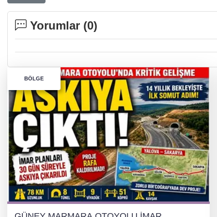
Yorumlar (
0
)
BÖLGE
GÜNEY MARMARA OTOYOLU İMAR