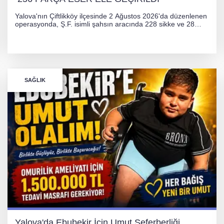
Yalova'nın Çiftlikköy ilçesinde 2 Ağustos 2026'da düzenlenen
operasyonda, Ş.F. isimli şahsın aracında 228 sikke ve 28
obje olmak üzere toplam 256 tarihi eser ele geçirildi. Şüpheli
hakkında adli işlem başlatıldı.
SAĞLIK
Yalova'da Ebubekir İçin Umut Seferberliği