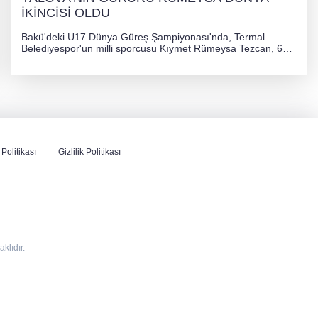
İKİNCİSİ OLDU
Bakü'deki U17 Dünya Güreş Şampiyonası'nda, Termal
Belediyespor'un milli sporcusu Kıymet Rümeysa Tezcan, 69
kilogram kategorisinde dünya ikincisi olarak gümüş madalya
kazandı ve Yalova ile Türkiye'yi gururlandırdı.
Politikası
Gizlilik Politikası
lıdır.