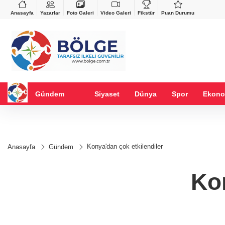
VND
GAU/TRY
%-0,22
0,0018
%0,32
6.660,55
%2,59
Anasayfa
Yazarlar
Foto Galeri
Video Galeri
Fikstür
Puan Durumu
Gündem
Siyaset
Dünya
Spor
Ekono
Konya'dan çok etkilendiler
Anasayfa
Gündem
Kon