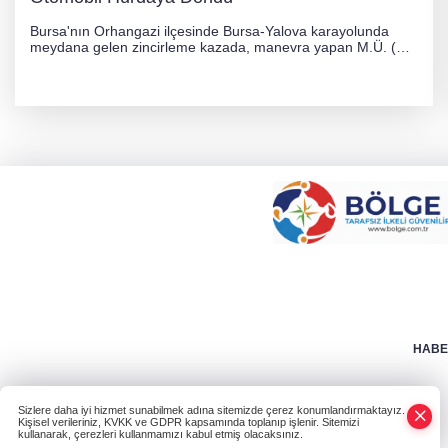
Bursa'nın Orhangazi ilçesinde Bursa-Yalova karayolunda
meydana gelen zincirleme kazada, manevra yapan M.Ü. (35)
yönetimindeki 06 GS 328 plakalı otomobil ağaca çarparak
hurdaya döndü. Hafif yaralanan sürücü, Orhangazi Devlet
Hastanesi'ne kaldırıldı.
HABER
Sizlere daha iyi hizmet sunabilmek adına sitemizde çerez konumlandırmaktayız.
Kişisel verileriniz, KVKK ve GDPR kapsamında toplanıp işlenir. Sitemizi
kullanarak, çerezleri kullanmamızı kabul etmiş olacaksınız.