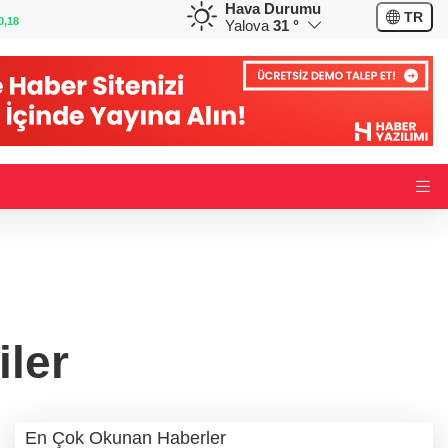
Hava Durumu
GBP
CHF
TR
0,32
64,3468
%0,38
59,0083
%0,82
Yalova
31 °
iler
En Çok Okunan Haberler