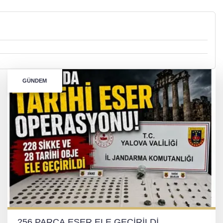
GÜNDEM
256 PARÇA ESER ELE GEÇİRİLDİ