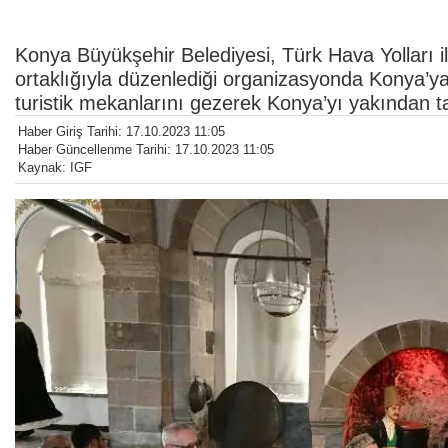
Konya Büyükşehir Belediyesi, Türk Hava Yolları i
ortaklığıyla düzenlediği organizasyonda Konya’ya 
turistik mekanlarını gezerek Konya’yı yakından t
Haber Giriş Tarihi: 17.10.2023 11:05
Haber Güncellenme Tarihi: 17.10.2023 11:05
Kaynak: IGF