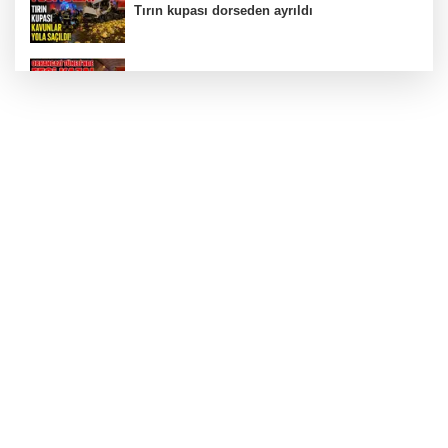
Tırın kupası dorseden ayrıldı
Bursa’da Orhangazi Tüneli’nde feci kaza:
İHRACAT REKORU VAR, PEKİ EMEĞİN
KARŞILIĞI NEREDE?
TONAMİ KÖPRÜSÜ'NDE PANİK!
GÜNEY MARMARA OTOYOLU İMAR
PLANLARI ASKIDA!