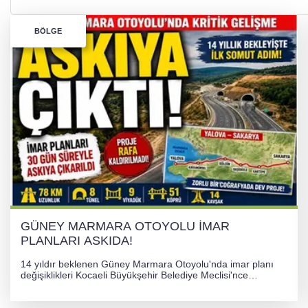
BÖLGE
GÜNEY MARMARA OTOYOLU İMAR
PLANLARI ASKIDA!
14 yıldır beklenen Güney Marmara Otoyolu'nda imar planı
değişiklikleri Kocaeli Büyükşehir Belediye Meclisi'nce
onaylanarak 30 gün süreyle askıya çıkarıldı. Projenin Yalova-
Kocaeli arasını rahatlatması ve resmi sürecin devam ettiği