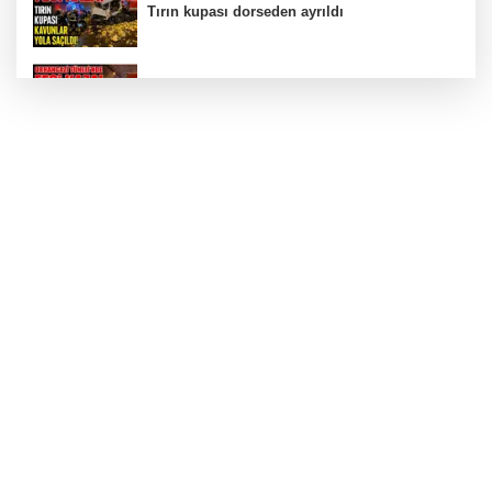
Tırın kupası dorseden ayrıldı
Bursa’da Orhangazi Tüneli’nde feci kaza:
İHRACAT REKORU VAR, PEKİ EMEĞİN
KARŞILIĞI NEREDE?
TONAMİ KÖPRÜSÜ'NDE PANİK!
GÜNEY MARMARA OTOYOLU İMAR
PLANLARI ASKIDA!