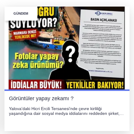
GÜNDEM
Görüntüler yapay zekamı ?
Yalova'daki Hicri Ercili Tersanesi'nde çevre kirliliği
yaşandığına dair sosyal medya iddialarını reddeden şirket,
görüntülerin yapay zekayla oluşturulduğunu savundu. Olayla
ilgili hukuki süreç başlatılırken gözler resmi incelemelere
çevrildi.