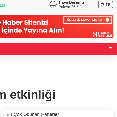
Hava Durumu
GBP
CHF
TR
0,32
64,3468
%0,38
59,0083
%0,82
Yalova
26 °
 etkinliği
En Çok Okunan Haberler