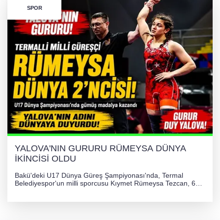
SPOR
YALOVA'NIN GURURU RÜMEYSA DÜNYA
İKİNCİSİ OLDU
Bakü'deki U17 Dünya Güreş Şampiyonası'nda, Termal
Belediyespor'un milli sporcusu Kıymet Rümeysa Tezcan, 69
kilogram kategorisinde dünya ikincisi olarak gümüş madalya
kazandı ve Yalova ile Türkiye'yi gururlandırdı.