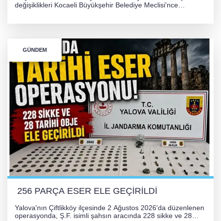
değişiklikleri Kocaeli Büyükşehir Belediye Meclisi'nce
onaylanarak 30 gün süreyle askıya çıkarıldı. Projenin Yalova-
Kocaeli arasını rahatlatması ve resmi sürecin devam ettiği
bildirildi.
GÜNDEM
256 PARÇA ESER ELE GEÇİRİLDİ
Yalova'nın Çiftlikköy ilçesinde 2 Ağustos 2026'da düzenlenen
operasyonda, Ş.F. isimli şahsın aracında 228 sikke ve 28