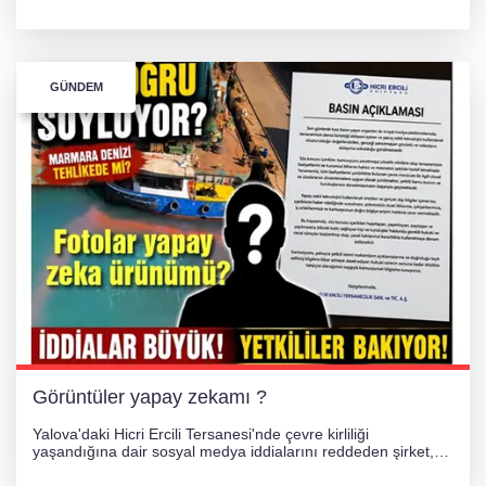
obje olmak üzere toplam 256 tarihi eser ele geçirildi. Şüpheli
hakkında adli işlem başlatıldı.
GÜNDEM
Görüntüler yapay zekamı ?
Yalova'daki Hicri Ercili Tersanesi'nde çevre kirliliği
yaşandığına dair sosyal medya iddialarını reddeden şirket,
görüntülerin yapay zekayla oluşturulduğunu savundu. Olayla
ilgili hukuki süreç başlatılırken gözler resmi incelemelere