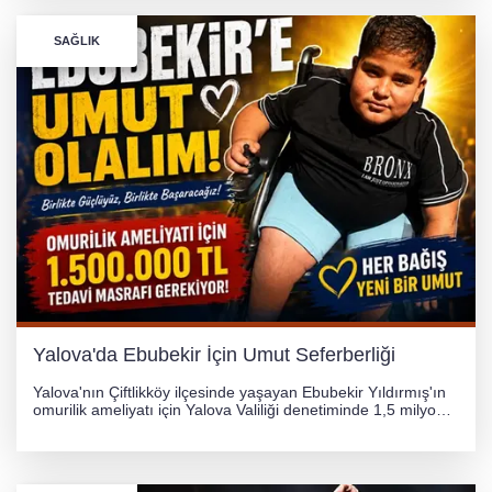
SAĞLIK
Yalova'da Ebubekir İçin Umut Seferberliği
Yalova'nın Çiftlikköy ilçesinde yaşayan Ebubekir Yıldırmış'ın
omurilik ameliyatı için Yalova Valiliği denetiminde 1,5 milyon
TL'lik yardım kampanyası başlatıldı. Hayırseverlerin
desteğiyle tedavi masraflarının karşılanması hedefleniyor.