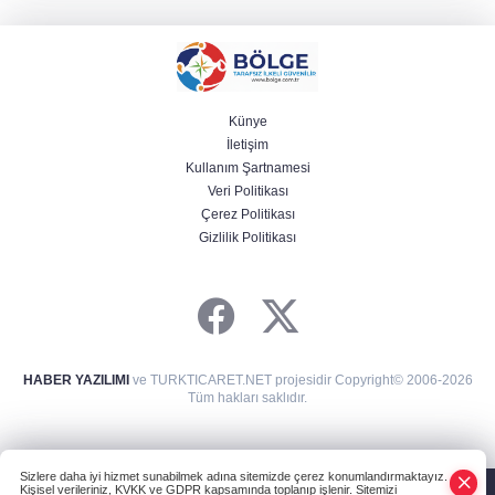
Künye
İletişim
Kullanım Şartnamesi
Veri Politikası
Çerez Politikası
Gizlilik Politikası
HABER YAZILIMI
ve TURKTICARET.NET projesidir Copyright© 2006-2026
Tüm hakları saklıdır.
Sizlere daha iyi hizmet sunabilmek adına sitemizde çerez konumlandırmaktayız.
Kişisel verileriniz, KVKK ve GDPR kapsamında toplanıp işlenir. Sitemizi