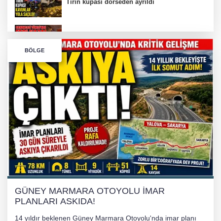
Tırın kupası dorseden ayrıldı
Bursa’da Orhangazi Tüneli’nde feci kaza:
BÖLGE
İHRACAT REKORU VAR, PEKİ EMEĞİN
KARŞILIĞI NEREDE?
TONAMİ KÖPRÜSÜ'NDE PANİK!
GÜNEY MARMARA OTOYOLU İMAR
PLANLARI ASKIDA!
GÜNEY MARMARA OTOYOLU İMAR
PLANLARI ASKIDA!
14 yıldır beklenen Güney Marmara Otoyolu'nda imar planı