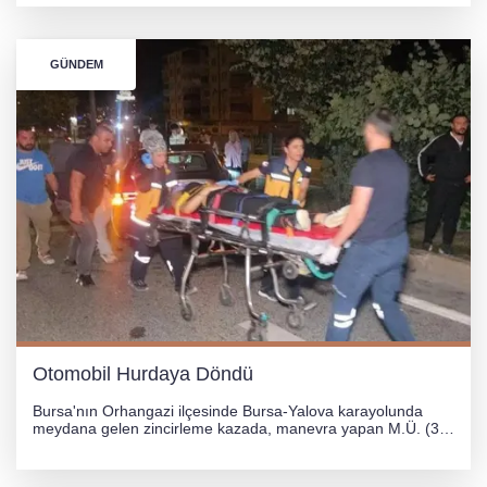
çevrildi.
GÜNDEM
Otomobil Hurdaya Döndü
Bursa'nın Orhangazi ilçesinde Bursa-Yalova karayolunda
meydana gelen zincirleme kazada, manevra yapan M.Ü. (35)
yönetimindeki 06 GS 328 plakalı otomobil ağaca çarparak
hurdaya döndü. Hafif yaralanan sürücü, Orhangazi Devlet
Hastanesi'ne kaldırıldı.