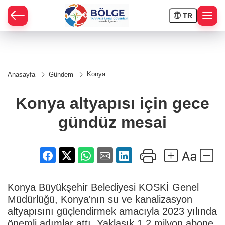
TR
HÇE
Konya
Anasayfa
Gündem
altyapısı
RAY
için
gece
Konya altyapısı için gece
gündüz
SPOR
mesai
gündüz mesai
OR
Konya Büyükşehir Belediyesi KOSKİ Genel
Müdürlüğü, Konya'nın su ve kanalizasyon
altyapısını güçlendirmek amacıyla 2023 yılında
önemli adımlar attı. Yaklaşık 1.2 milyon abone