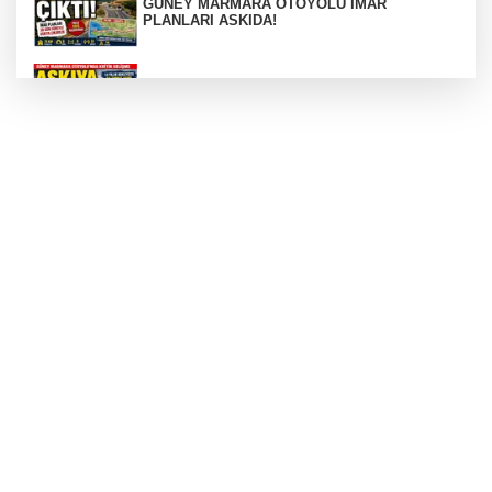
GÜNEY MARMARA OTOYOLU İMAR
PLANLARI ASKIDA!
GÜNEY MARMARA OTOYOLU İMAR
PLANLARI ASKIDA!
256 PARÇA ESER ELE GEÇİRİLDİ
Görüntüler yapay zekamı ?
Otomobil Hurdaya Döndü