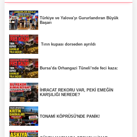
Türkiye ve Yalova'yı Gururlandıran Büyük
Başarı
Tırın kupası dorseden ayrıldı
Bursa’da Orhangazi Tüneli’nde feci kaza:
İHRACAT REKORU VAR, PEKİ EMEĞİN
KARŞILIĞI NEREDE?
TONAMİ KÖPRÜSÜ'NDE PANİK!