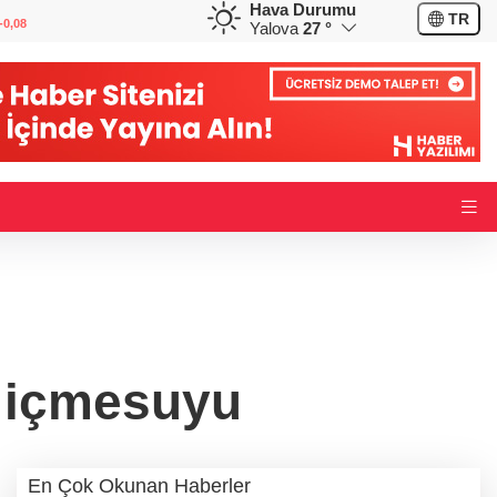
Hava Durumu
GBP
CHF
TR
-0,08
64,1508
%0,14
58,5690
%-0,60
Yalova
27 °
e içmesuyu
En Çok Okunan Haberler