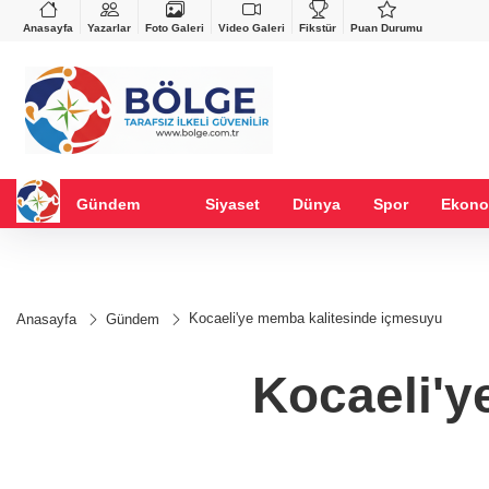
VND
GAU/TRY
%0,37
0,0018
%0,11
6.499,13
%0,05
Anasayfa
Yazarlar
Foto Galeri
Video Galeri
Fikstür
Puan Durumu
Gündem
Siyaset
Dünya
Spor
Ekono
Kocaeli'ye memba kalitesinde içmesuyu
Anasayfa
Gündem
Kocaeli'y