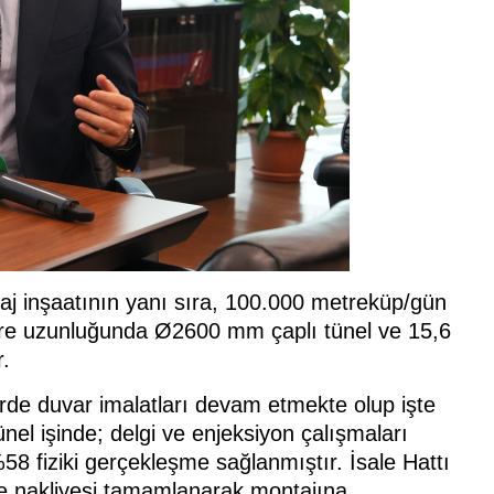
j inşaatının yanı sıra, 100.000 metreküp/gün
etre uzunluğunda Ø2600 mm çaplı tünel ve 15,6
.
perde duvar imalatları devam etmekte olup işte
el işinde; delgi ve enjeksiyon çalışmaları
58 fiziki gerçekleşme sağlanmıştır. İsale Hattı
ne nakliyesi tamamlanarak montajına