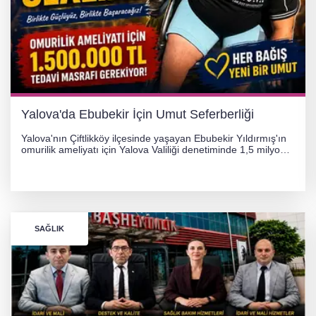
Yalova'da Ebubekir İçin Umut Seferberliği
Yalova'nın Çiftlikköy ilçesinde yaşayan Ebubekir Yıldırmış'ın
omurilik ameliyatı için Yalova Valiliği denetiminde 1,5 milyon
TL'lik yardım kampanyası başlatıldı. Hayırseverlerin
desteğiyle tedavi masraflarının karşılanması hedefleniyor.
SAĞLIK