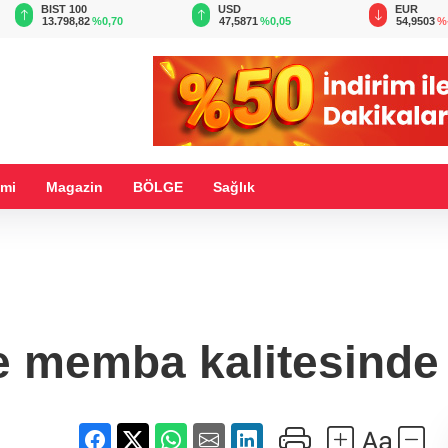
BIST 100
USD
EUR
13.798,82
%0,70
47,5871
%0,05
54,9503
%
mi
Magazin
BÖLGE
Sağlık
e memba kalitesind