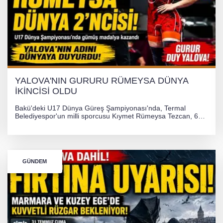
YALOVA'NIN GURURU RÜMEYSA DÜNYA
İKİNCİSİ OLDU
Bakü'deki U17 Dünya Güreş Şampiyonası'nda, Termal
Belediyespor'un milli sporcusu Kıymet Rümeysa Tezcan, 69
kilogram kategorisinde dünya ikincisi olarak gümüş madalya
kazandı ve Yalova ile Türkiye'yi gururlandırdı.
GÜNDEM