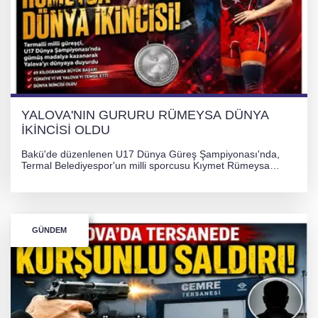
YALOVA'NIN GURURU RÜMEYSA DÜNYA
İKİNCİSİ OLDU
Bakü'de düzenlenen U17 Dünya Güreş Şampiyonası'nda,
Termal Belediyespor'un milli sporcusu Kıymet Rümeysa
Tezcan, 69 kilogram kategorisinde dünya ikincisi olarak
gümüş madalya kazandı.
GÜNDEM