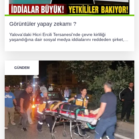
256 PARÇA ESER ELE GEÇİRİLDİ
Görüntüler yapay zekamı ?
Yalova'daki Hicri Ercili Tersanesi'nde çevre kirliliği
yaşandığına dair sosyal medya iddialarını reddeden şirket,
görüntülerin yapay zekayla oluşturulduğunu savundu. Olayla
ilgili hukuki süreç başlatılırken gözler resmi incelemelere
çevrildi.
GÜNDEM