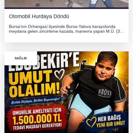
Otomobil Hurdaya Döndü
Bursa'nın Orhangazi ilçesinde Bursa-Yalova karayolunda
meydana gelen zincirleme kazada, manevra yapan M.Ü. (35)
yönetimindeki 06 GS 328 plakalı otomobil ağaca çarparak
hurdaya döndü. Hafif yaralanan sürücü, Orhangazi Devlet
Hastanesi'ne kaldırıldı.
SAĞLIK