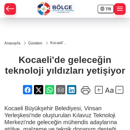
TR
HÇE
Kocaeli'de
Anasayfa
Gündem
geleceğin
RAY
teknoloji
yıldızları
Kocaeli'de geleceğin
yetişiyor
SPOR
teknoloji yıldızları yetişiyor
OR
Kocaeli Büyükşehir Belediyesi, Vinsan
Yerleşkesi’nde oluşturulan Kılavuz Teknoloji
Merkezi’nde geleceğin mühendis adaylarına
atölye, malzeme ve teknik donanım desteği