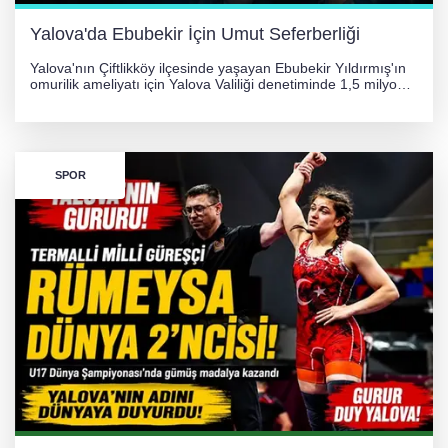
Yalova'da Ebubekir İçin Umut Seferberliği
Yalova'nın Çiftlikköy ilçesinde yaşayan Ebubekir Yıldırmış'ın
omurilik ameliyatı için Yalova Valiliği denetiminde 1,5 milyon
TL'lik yardım kampanyası başlatıldı. Hayırseverlerin
desteğiyle tedavi masraflarının karşılanması hedefleniyor.
SPOR