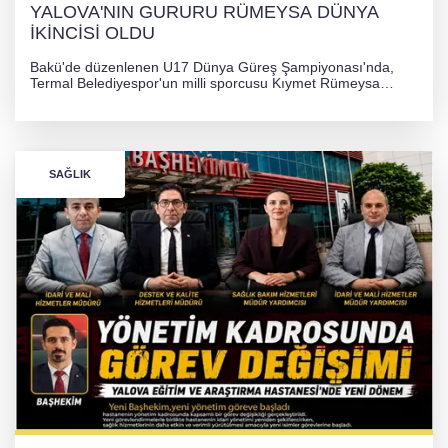
YALOVA'NIN GURURU RÜMEYSA DÜNYA
İKİNCİSİ OLDU
Bakü'de düzenlenen U17 Dünya Güreş Şampiyonası'nda,
Termal Belediyespor'un milli sporcusu Kıymet Rümeysa
Tezcan, 69 kilogram kategorisinde dünya ikincisi olarak
gümüş madalya kazandı.
SAĞLIK