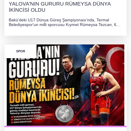
YALOVA'NIN GURURU RÜMEYSA DÜNYA
İKİNCİSİ OLDU
Bakü'deki U17 Dünya Güreş Şampiyonası'nda, Termal
Belediyespor'un milli sporcusu Kıymet Rümeysa Tezcan, 69
kilogram kategorisinde dünya ikincisi olarak gümüş madalya
kazandı ve Yalova ile Türkiye'yi gururlandırdı.
SPOR