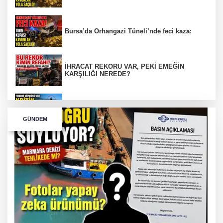
Bursa’da Orhangazi Tüneli’nde feci kaza:
İHRACAT REKORU VAR, PEKİ EMEĞİN
KARŞILIĞI NEREDE?
TONAMİ KÖPRÜSÜ'NDE PANİK!
GÜNDEM
GÜNEY MARMARA OTOYOLU İMAR
PLANLARI ASKIDA!
GÜNEY MARMARA OTOYOLU İMAR
PLANLARI ASKIDA!