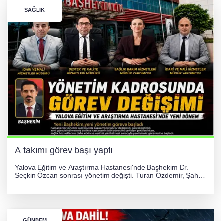
SAĞLIK
A takımı görev başı yaptı
Yalova Eğitim ve Araştırma Hastanesi'nde Başhekim Dr.
Seçkin Özcan sonrası yönetim değişti. Turan Özdemir, Şahin
Bozkurt, Özlem Kotbaş ve Mustafa Aka yeni idari görevlerine
atanarak sağlık hizmetlerini etkinleştirme sürecini başlattı.
GÜNDEM