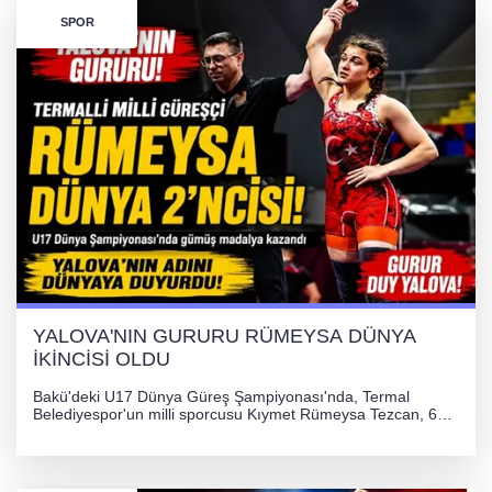
SPOR
YALOVA'NIN GURURU RÜMEYSA DÜNYA
İKİNCİSİ OLDU
Bakü'deki U17 Dünya Güreş Şampiyonası'nda, Termal
Belediyespor'un milli sporcusu Kıymet Rümeysa Tezcan, 69
kilogram kategorisinde dünya ikincisi olarak gümüş madalya
kazandı ve Yalova ile Türkiye'yi gururlandırdı.