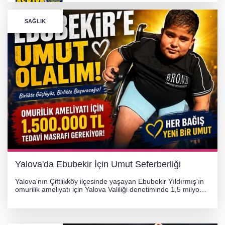
GÜNEY MARMARA OTOYOLU İMAR
PLANLARI ASKIDA!
SAĞLIK
256 PARÇA ESER ELE GEÇİRİLDİ
Görüntüler yapay zekamı ?
Otomobil Hurdaya Döndü
Yalova'da Ebubekir İçin Umut Seferberliği
Yalova'nın Çiftlikköy ilçesinde yaşayan Ebubekir Yıldırmış'ın
omurilik ameliyatı için Yalova Valiliği denetiminde 1,5 milyon
TL'lik yardım kampanyası başlatıldı. Hayırseverlerin
desteğiyle tedavi masraflarının karşılanması hedefleniyor.