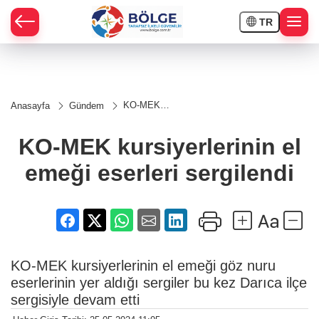
TR
HÇE
KO-MEK
Anasayfa
Gündem
kursiyerlerinin
RAY
el emeği
eserleri
KO-MEK kursiyerlerinin el
sergilendi
SPOR
emeği eserleri sergilendi
OR
KO-MEK kursiyerlerinin el emeği göz nuru
eserlerinin yer aldığı sergiler bu kez Darıca ilçe
sergisiyle devam etti