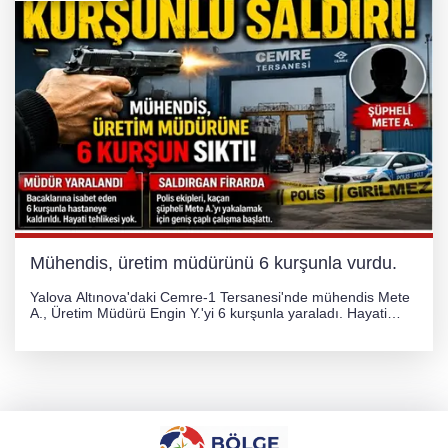
Mühendis, üretim müdürünü 6 kurşunla vurdu.
Yalova Altınova'daki Cemre-1 Tersanesi'nde mühendis Mete
A., Üretim Müdürü Engin Y.'yi 6 kurşunla yaraladı. Hayati
tehlikesi bulunmayan Engin Y. hastaneye kaldırılırken, kaçan
şüphelinin yakalanması için geniş çaplı soruşturma başlatıldı.