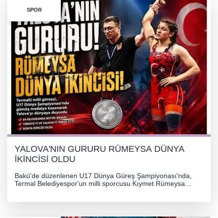
SPOR
YALOVA'NIN GURURU RÜMEYSA DÜNYA
İKİNCİSİ OLDU
Bakü'de düzenlenen U17 Dünya Güreş Şampiyonası'nda,
Termal Belediyespor'un milli sporcusu Kıymet Rümeysa
Tezcan, 69 kilogram kategorisinde dünya ikincisi olarak
gümüş madalya kazandı.