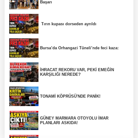
Başarı
Tırın kupası dorseden ayrıldı
Bursa’da Orhangazi Tüneli’nde feci kaza:
İHRACAT REKORU VAR, PEKİ EMEĞİN
KARŞILIĞI NEREDE?
TONAMİ KÖPRÜSÜ'NDE PANİK!
GÜNEY MARMARA OTOYOLU İMAR
PLANLARI ASKIDA!