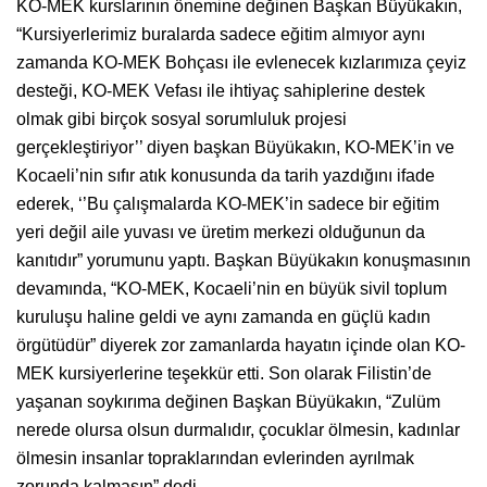
KO-MEK kurslarının önemine değinen Başkan Büyükakın,
“Kursiyerlerimiz buralarda sadece eğitim almıyor aynı
zamanda KO-MEK Bohçası ile evlenecek kızlarımıza çeyiz
desteği, KO-MEK Vefası ile ihtiyaç sahiplerine destek
olmak gibi birçok sosyal sorumluluk projesi
gerçekleştiriyor’’ diyen başkan Büyükakın, KO-MEK’in ve
Kocaeli’nin sıfır atık konusunda da tarih yazdığını ifade
ederek, ‘’Bu çalışmalarda KO-MEK’in sadece bir eğitim
yeri değil aile yuvası ve üretim merkezi olduğunun da
kanıtıdır” yorumunu yaptı. Başkan Büyükakın konuşmasının
devamında, “KO-MEK, Kocaeli’nin en büyük sivil toplum
kuruluşu haline geldi ve aynı zamanda en güçlü kadın
örgütüdür” diyerek zor zamanlarda hayatın içinde olan KO-
MEK kursiyerlerine teşekkür etti. Son olarak Filistin’de
yaşanan soykırıma değinen Başkan Büyükakın, “Zulüm
nerede olursa olsun durmalıdır, çocuklar ölmesin, kadınlar
ölmesin insanlar topraklarından evlerinden ayrılmak
zorunda kalmasın” dedi.