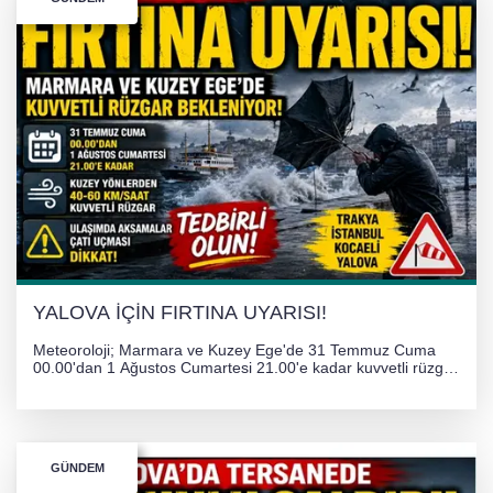
YALOVA İÇİN FIRTINA UYARISI!
Meteoroloji; Marmara ve Kuzey Ege'de 31 Temmuz Cuma
00.00'dan 1 Ağustos Cumartesi 21.00'e kadar kuvvetli rüzgar
ve fırtına bekliyor. İstanbul, Yalova, Kocaeli ve Trakya'da
ulaşımda aksamalar ve olumsuzluklara karşı vatandaşlar
uyarıldı.
GÜNDEM