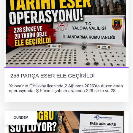
256 PARÇA ESER ELE GEÇİRİLDİ
Yalova'nın Çiftlikköy ilçesinde 2 Ağustos 2026'da düzenlenen
operasyonda, Ş.F. isimli şahsın aracında 228 sikke ve 28
obje olmak üzere toplam 256 tarihi eser ele geçirildi. Şüpheli
hakkında adli işlem başlatıldı.
GÜNDEM