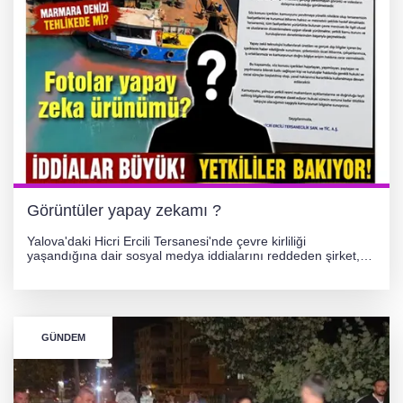
Görüntüler yapay zekamı ?
Yalova'daki Hicri Ercili Tersanesi'nde çevre kirliliği
yaşandığına dair sosyal medya iddialarını reddeden şirket,
görüntülerin yapay zekayla oluşturulduğunu savundu. Olayla
ilgili hukuki süreç başlatılırken gözler resmi incelemelere
çevrildi.
GÜNDEM