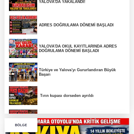
YALOVA'DA YAKALANDI!
ADRES DOĞRULAMA DÖNEMİ BAŞLADI
YALOVA'DA OKUL KAYITLARINDA ADRES
DOĞRULAMA DÖNEMİ BAŞLADI
Türkiye ve Yalova'yı Gururlandıran Büyük
Başarı
Tırın kupası dorseden ayrıldı
Bursa’da Orhangazi Tüneli’nde feci kaza:
BÖLGE