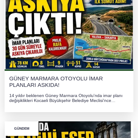
İHRACAT REKORU VAR, PEKİ EMEĞİN
KARŞILIĞI NEREDE?
TONAMİ KÖPRÜSÜ'NDE PANİK!
GÜNEY MARMARA OTOYOLU İMAR
PLANLARI ASKIDA!
GÜNEY MARMARA OTOYOLU İMAR
PLANLARI ASKIDA!
14 yıldır beklenen Güney Marmara Otoyolu'nda imar planı
değişiklikleri Kocaeli Büyükşehir Belediye Meclisi'nce
onaylanarak 30 gün süreyle askıya çıkarıldı. Projenin Yalova-
Kocaeli arasını rahatlatması ve resmi sürecin devam ettiği
bildirildi.
GÜNDEM