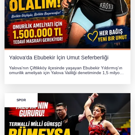
Yalova'da Ebubekir İçin Umut Seferberliği
Yalova'nın Çiftlikköy ilçesinde yaşayan Ebubekir Yıldırmış'ın
omurilik ameliyatı için Yalova Valiliği denetiminde 1,5 milyon
TL'lik yardım kampanyası başlatıldı. Hayırseverlerin
desteğiyle tedavi masraflarının karşılanması hedefleniyor.
SPOR