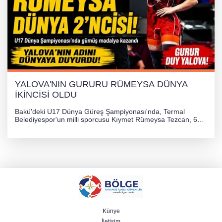
YALOVA'NIN GURURU RÜMEYSA DÜNYA
İKİNCİSİ OLDU
Bakü'deki U17 Dünya Güreş Şampiyonası'nda, Termal
Belediyespor'un milli sporcusu Kıymet Rümeysa Tezcan, 69
kilogram kategorisinde dünya ikincisi olarak gümüş madalya
kazandı ve Yalova ile Türkiye'yi gururlandırdı.
Künye
İletişim