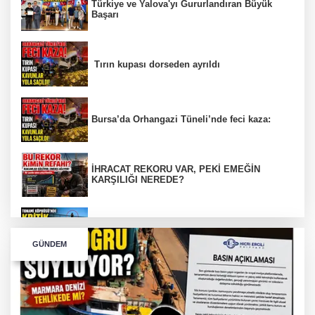
Türkiye ve Yalova'yı Gururlandıran Büyük
Başarı
Tırın kupası dorseden ayrıldı
Bursa’da Orhangazi Tüneli’nde feci kaza:
İHRACAT REKORU VAR, PEKİ EMEĞİN
KARŞILIĞI NEREDE?
TONAMİ KÖPRÜSÜ'NDE PANİK!
GÜNDEM
GÜNEY MARMARA OTOYOLU İMAR
PLANLARI ASKIDA!