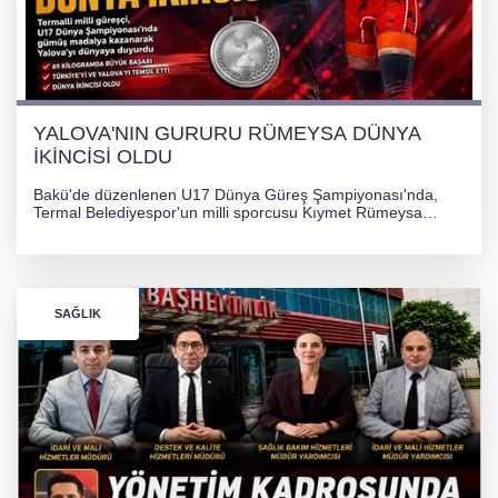
YALOVA'NIN GURURU RÜMEYSA DÜNYA
İKİNCİSİ OLDU
Bakü'de düzenlenen U17 Dünya Güreş Şampiyonası'nda,
Termal Belediyespor'un milli sporcusu Kıymet Rümeysa
Tezcan, 69 kilogram kategorisinde dünya ikincisi olarak
gümüş madalya kazandı.
SAĞLIK