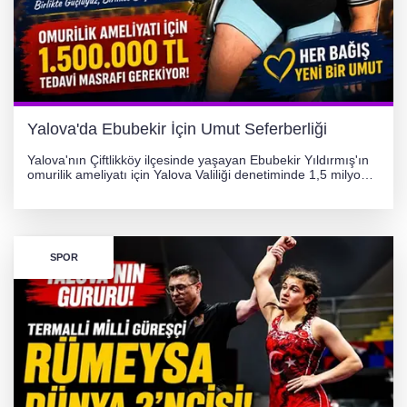
Yalova'da Ebubekir İçin Umut Seferberliği
Yalova'nın Çiftlikköy ilçesinde yaşayan Ebubekir Yıldırmış'ın
omurilik ameliyatı için Yalova Valiliği denetiminde 1,5 milyon
TL'lik yardım kampanyası başlatıldı. Hayırseverlerin
desteğiyle tedavi masraflarının karşılanması hedefleniyor.
SPOR