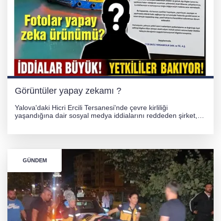
GÜNEY MARMARA OTOYOLU İMAR
PLANLARI ASKIDA!
256 PARÇA ESER ELE GEÇİRİLDİ
Görüntüler yapay zekamı ?
Yalova'daki Hicri Ercili Tersanesi'nde çevre kirliliği
yaşandığına dair sosyal medya iddialarını reddeden şirket,
görüntülerin yapay zekayla oluşturulduğunu savundu. Olayla
ilgili hukuki süreç başlatılırken gözler resmi incelemelere
çevrildi.
GÜNDEM