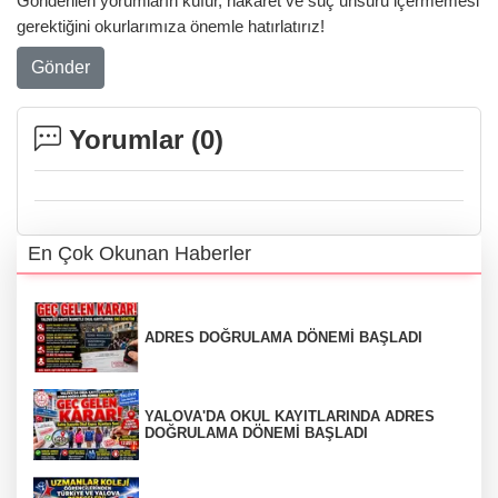
Gönderilen yorumların küfür, hakaret ve suç unsuru içermemesi
gerektiğini okurlarımıza önemle hatırlatırız!
Gönder
Yorumlar (
0
)
En Çok Okunan Haberler
ADRES DOĞRULAMA DÖNEMİ BAŞLADI
YALOVA'DA OKUL KAYITLARINDA ADRES
DOĞRULAMA DÖNEMİ BAŞLADI