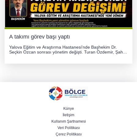
A takımı görev başı yaptı
Yalova Eğitim ve Araştırma Hastanesi'nde Başhekim Dr.
Seçkin Özcan sonrası yönetim değişti. Turan Özdemir, Şahin
Bozkurt, Özlem Kotbaş ve Mustafa Aka yeni idari görevlerine
atanarak sağlık hizmetlerini etkinleştirme sürecini başlattı.
Künye
İletişim
Kullanım Şartnamesi
Veri Politikası
Çerez Politikası