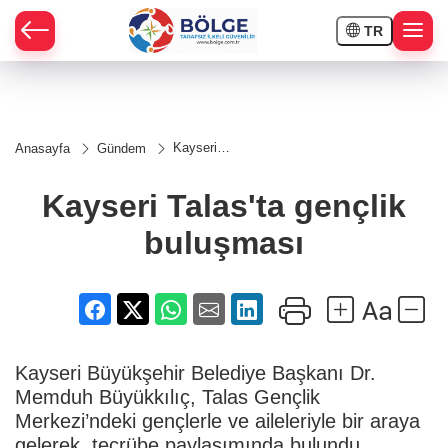
TR
HÇE
Kayseri
Anasayfa
Gündem
Talas'ta
RAY
gençlik
buluşması
Kayseri Talas'ta gençlik
SPOR
buluşması
OR
Kayseri Büyükşehir Belediye Başkanı Dr.
Memduh Büyükkılıç, Talas Gençlik
Merkezi’ndeki gençlerle ve aileleriyle bir araya
gelerek, tecrübe paylaşımında bulundu.