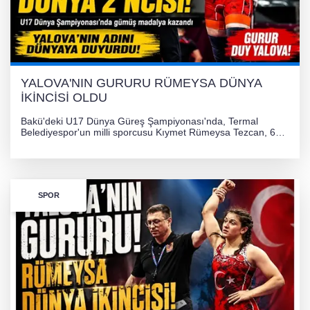
YALOVA'NIN GURURU RÜMEYSA DÜNYA
İKİNCİSİ OLDU
Bakü'deki U17 Dünya Güreş Şampiyonası'nda, Termal
Belediyespor'un milli sporcusu Kıymet Rümeysa Tezcan, 69
kilogram kategorisinde dünya ikincisi olarak gümüş madalya
kazandı ve Yalova ile Türkiye'yi gururlandırdı.
SPOR