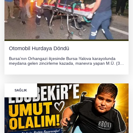
Otomobil Hurdaya Döndü
Bursa'nın Orhangazi ilçesinde Bursa-Yalova karayolunda
meydana gelen zincirleme kazada, manevra yapan M.Ü. (35)
yönetimindeki 06 GS 328 plakalı otomobil ağaca çarparak
hurdaya döndü. Hafif yaralanan sürücü, Orhangazi Devlet
Hastanesi'ne kaldırıldı.
SAĞLIK