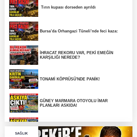
Tırın kupası dorseden ayrıldı
Bursa’da Orhangazi Tüneli’nde feci kaza:
İHRACAT REKORU VAR, PEKİ EMEĞİN
KARŞILIĞI NEREDE?
TONAMİ KÖPRÜSÜ'NDE PANİK!
GÜNEY MARMARA OTOYOLU İMAR
PLANLARI ASKIDA!
GÜNEY MARMARA OTOYOLU İMAR
PLANLARI ASKIDA!
SAĞLIK