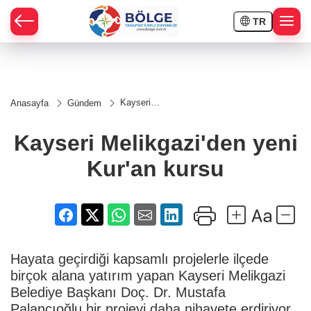
TR
HÇE
Kayseri
Anasayfa
Gündem
Melikgazi'den
RAY
yeni Kur'an
kursu
Kayseri Melikgazi'den yeni
SPOR
Kur'an kursu
OR
Hayata geçirdiği kapsamlı projelerle ilçede
birçok alana yatırım yapan Kayseri Melikgazi
Belediye Başkanı Doç. Dr. Mustafa
Palancıoğlu bir projeyi daha nihayete erdiriyor.