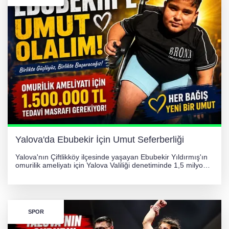
256 PARÇA ESER ELE GEÇİRİLDİ
Görüntüler yapay zekamı ?
Otomobil Hurdaya Döndü
Yalova'da Ebubekir İçin Umut Seferberliği
Yalova'nın Çiftlikköy ilçesinde yaşayan Ebubekir Yıldırmış'ın
omurilik ameliyatı için Yalova Valiliği denetiminde 1,5 milyon
TL'lik yardım kampanyası başlatıldı. Hayırseverlerin
desteğiyle tedavi masraflarının karşılanması hedefleniyor.
SPOR