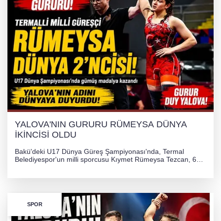
YALOVA'NIN GURURU RÜMEYSA DÜNYA
İKİNCİSİ OLDU
Bakü'deki U17 Dünya Güreş Şampiyonası'nda, Termal
Belediyespor'un milli sporcusu Kıymet Rümeysa Tezcan, 69
kilogram kategorisinde dünya ikincisi olarak gümüş madalya
kazandı ve Yalova ile Türkiye'yi gururlandırdı.
SPOR