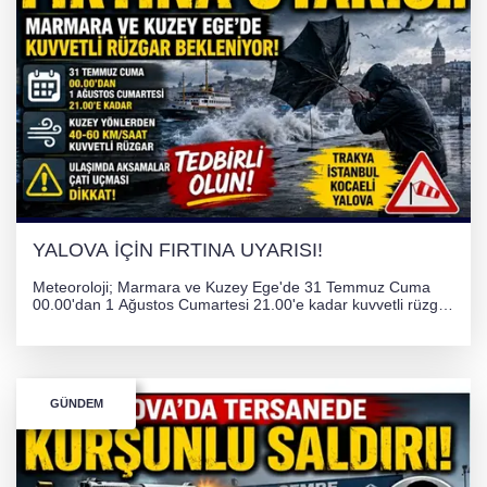
YALOVA İÇİN FIRTINA UYARISI!
Meteoroloji; Marmara ve Kuzey Ege'de 31 Temmuz Cuma
00.00'dan 1 Ağustos Cumartesi 21.00'e kadar kuvvetli rüzgar
ve fırtına bekliyor. İstanbul, Yalova, Kocaeli ve Trakya'da
ulaşımda aksamalar ve olumsuzluklara karşı vatandaşlar
uyarıldı.
GÜNDEM