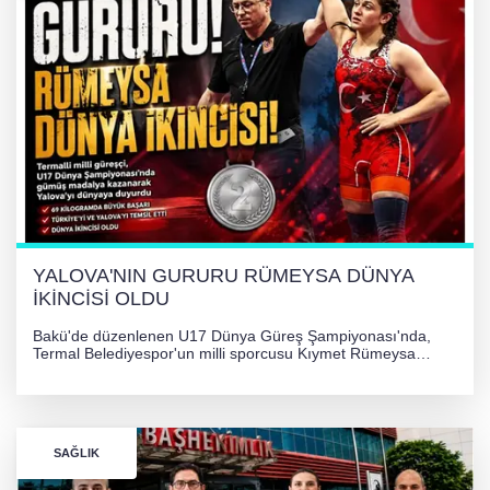
YALOVA'NIN GURURU RÜMEYSA DÜNYA
İKİNCİSİ OLDU
Bakü'de düzenlenen U17 Dünya Güreş Şampiyonası'nda,
Termal Belediyespor'un milli sporcusu Kıymet Rümeysa
Tezcan, 69 kilogram kategorisinde dünya ikincisi olarak
gümüş madalya kazandı.
SAĞLIK