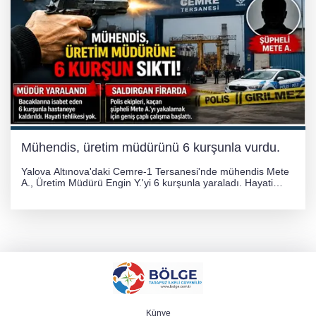
Mühendis, üretim müdürünü 6 kurşunla vurdu.
Yalova Altınova'daki Cemre-1 Tersanesi'nde mühendis Mete
A., Üretim Müdürü Engin Y.'yi 6 kurşunla yaraladı. Hayati
tehlikesi bulunmayan Engin Y. hastaneye kaldırılırken, kaçan
şüphelinin yakalanması için geniş çaplı soruşturma başlatıldı.
Künye