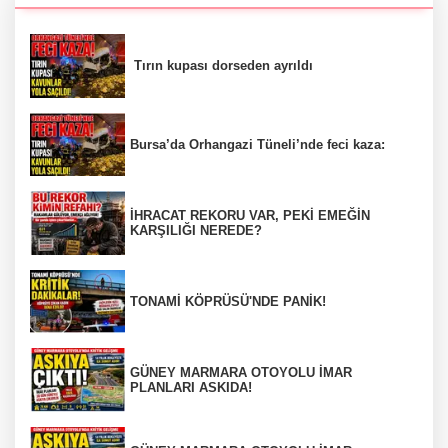
Tırın kupası dorseden ayrıldı
Bursa’da Orhangazi Tüneli’nde feci kaza:
İHRACAT REKORU VAR, PEKİ EMEĞİN
KARŞILIĞI NEREDE?
TONAMİ KÖPRÜSÜ'NDE PANİK!
GÜNEY MARMARA OTOYOLU İMAR
PLANLARI ASKIDA!