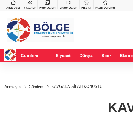
VND
GAU/TRY
%0,37
0,0018
%0,31
6.553,24
%0,88
Anasayfa
Yazarlar
Foto Galeri
Video Galeri
Fikstür
Puan Durumu
Gündem
Siyaset
Dünya
Spor
Ekono
KAVGADA SİLAH KONUŞTU
Anasayfa
Gündem
KA