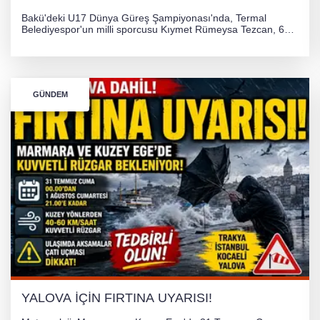
Bakü'deki U17 Dünya Güreş Şampiyonası'nda, Termal
Belediyespor'un milli sporcusu Kıymet Rümeysa Tezcan, 69
kilogram kategorisinde dünya ikincisi olarak gümüş madalya
kazandı ve Yalova ile Türkiye'yi gururlandırdı.
GÜNDEM
YALOVA İÇİN FIRTINA UYARISI!