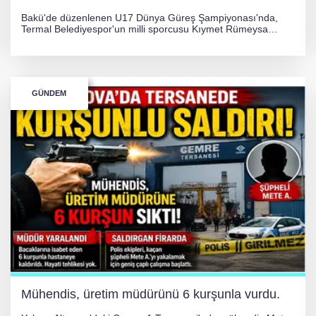
Bakü'de düzenlenen U17 Dünya Güreş Şampiyonası'nda,
Termal Belediyespor'un milli sporcusu Kıymet Rümeysa
Tezcan, 69 kilogram kategorisinde dünya ikincisi olarak
gümüş madalya kazandı.
GÜNDEM
Mühendis, üretim müdürünü 6 kurşunla vurdu.