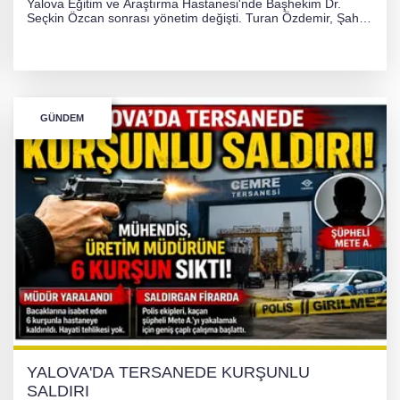
Yalova Eğitim ve Araştırma Hastanesi'nde Başhekim Dr.
Seçkin Özcan sonrası yönetim değişti. Turan Özdemir, Şahin
Bozkurt, Özlem Kotbaş ve Mustafa Aka yeni idari görevlerine
atanarak sağlık hizmetlerini etkinleştirme sürecini başlattı.
GÜNDEM
YALOVA'DA TERSANEDE KURŞUNLU
SALDIRI