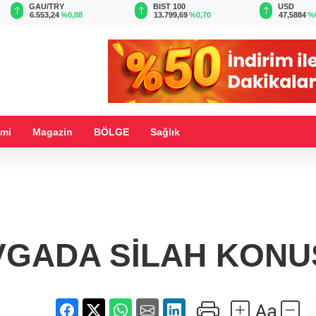
BIST 100
USD
EUR
13.799,69
%0,70
47,5884
%0,06
55,0514
%
mi
Magazin
BÖLGE
Sağlık
VGADA SİLAH KONU