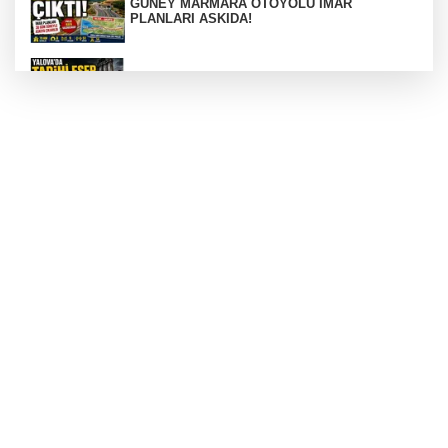
GÜNEY MARMARA OTOYOLU İMAR
PLANLARI ASKIDA!
256 PARÇA ESER ELE GEÇİRİLDİ
Görüntüler yapay zekamı ?
Otomobil Hurdaya Döndü
Yalova'da Ebubekir İçin Umut Seferberliği