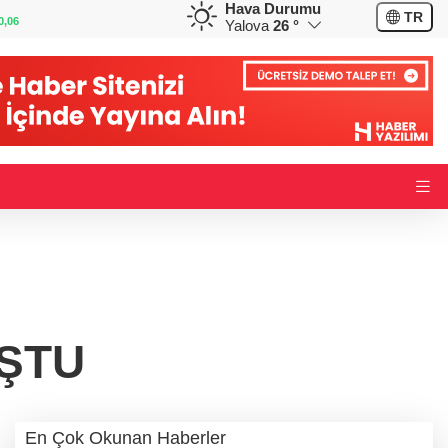
Hava Durumu
GBP
CHF
TR
0,09
64,2200
%0,21
58,8310
%-0,16
Yalova
26 °
ŞTU
En Çok Okunan Haberler