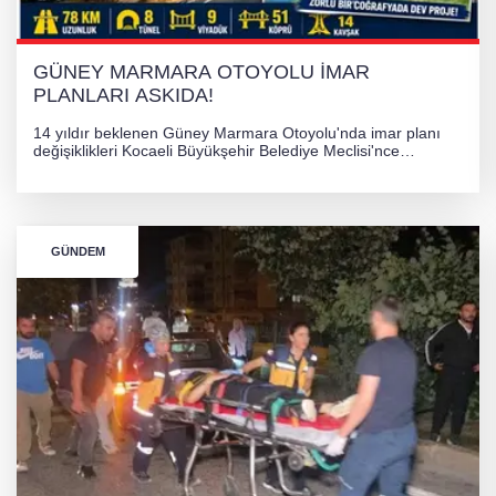
GÜNEY MARMARA OTOYOLU İMAR
PLANLARI ASKIDA!
14 yıldır beklenen Güney Marmara Otoyolu'nda imar planı
değişiklikleri Kocaeli Büyükşehir Belediye Meclisi'nce
onaylanarak 30 gün süreyle askıya çıkarıldı. Projenin Yalova-
Kocaeli arasını rahatlatması ve resmi sürecin devam ettiği
bildirildi.
GÜNDEM