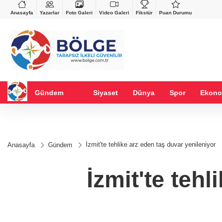
VND
GAU/TRY
%-0,22
0,0018
%0,32
6.660,55
%2,59
Anasayfa
Yazarlar
Foto Galeri
Video Galeri
Fikstür
Puan Durumu
Gündem
Siyaset
Dünya
Spor
Ekono
İzmit'te tehlike arz eden taş duvar yenileniyor
Anasayfa
Gündem
İzmit'te teh