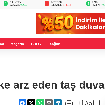
BIST 100
USD
EUR
13.779,39
%-0,14
47,6787
%0,18
55,1254
%
mi
Magazin
BÖLGE
Sağlık
like arz eden taş duva