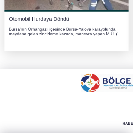
Otomobil Hurdaya Döndü
Bursa'nın Orhangazi ilçesinde Bursa-Yalova karayolunda
meydana gelen zincirleme kazada, manevra yapan M.Ü. (35)
yönetimindeki 06 GS 328 plakalı otomobil ağaca çarparak
hurdaya döndü. Hafif yaralanan sürücü, Orhangazi Devlet
Hastanesi'ne kaldırıldı.
HABER