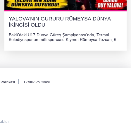
YALOVA'NIN GURURU RÜMEYSA DÜNYA
İKİNCİSİ OLDU
Bakü'deki U17 Dünya Güreş Şampiyonası'nda, Termal
Belediyespor'un milli sporcusu Kıymet Rümeysa Tezcan, 69
kilogram kategorisinde dünya ikincisi olarak gümüş madalya
kazandı ve Yalova ile Türkiye'yi gururlandırdı.
Politikası
Gizlilik Politikası
lıdır.