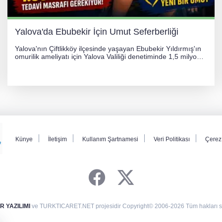
Yalova'da Ebubekir İçin Umut Seferberliği
Yalova'nın Çiftlikköy ilçesinde yaşayan Ebubekir Yıldırmış'ın
omurilik ameliyatı için Yalova Valiliği denetiminde 1,5 milyon
TL'lik yardım kampanyası başlatıldı. Hayırseverlerin
desteğiyle tedavi masraflarının karşılanması hedefleniyor.
Künye
İletişim
Kullanım Şartnamesi
Veri Politikası
Çerez 
 YAZILIMI
ve TURKTICARET.NET projesidir Copyright© 2006-2026 Tüm hakları sak