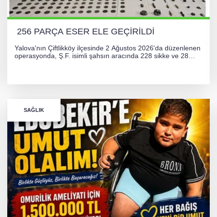
256 PARÇA ESER ELE GEÇİRİLDİ
Yalova'nın Çiftlikköy ilçesinde 2 Ağustos 2026'da düzenlenen
operasyonda, Ş.F. isimli şahsın aracında 228 sikke ve 28
obje olmak üzere toplam 256 tarihi eser ele geçirildi. Şüpheli
hakkında adli işlem başlatıldı.
SAĞLIK