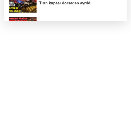
Tırın kupası dorseden ayrıldı
Bursa’da Orhangazi Tüneli’nde feci kaza:
İHRACAT REKORU VAR, PEKİ EMEĞİN
KARŞILIĞI NEREDE?
TONAMİ KÖPRÜSÜ'NDE PANİK!
GÜNEY MARMARA OTOYOLU İMAR
PLANLARI ASKIDA!