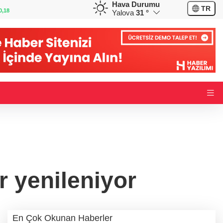
Hava Durumu
GBP
CHF
TR
0,32
64,3468
%0,38
59,0083
%0,82
Yalova
31 °
r yenileniyor
En Çok Okunan Haberler