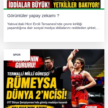
Görüntüler yapay zekamı ?
Yalova'daki Hicri Ercili Tersanesi'nde çevre kirliliği
yaşandığına dair sosyal medya iddialarını reddeden şirket,
görüntülerin yapay zekayla oluşturulduğunu savundu. Olayla
ilgili hukuki süreç başlatılırken gözler resmi incelemelere
çevrildi.
SPOR