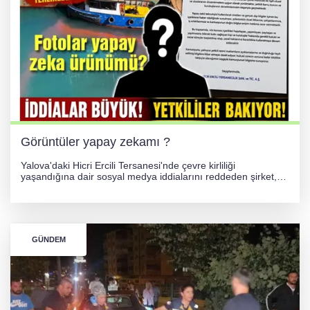
Görüntüler yapay zekamı ?
Yalova'daki Hicri Ercili Tersanesi'nde çevre kirliliği
yaşandığına dair sosyal medya iddialarını reddeden şirket,
görüntülerin yapay zekayla oluşturulduğunu savundu. Olayla
ilgili hukuki süreç başlatılırken gözler resmi incelemelere
çevrildi.
GÜNDEM