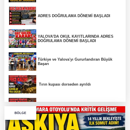
ADRES DOĞRULAMA DÖNEMİ BAŞLADI
YALOVA'DA OKUL KAYITLARINDA ADRES
DOĞRULAMA DÖNEMİ BAŞLADI
Türkiye ve Yalova'yı Gururlandıran Büyük
Başarı
Tırın kupası dorseden ayrıldı
Bursa’da Orhangazi Tüneli’nde feci kaza:
BÖLGE
İHRACAT REKORU VAR, PEKİ EMEĞİN