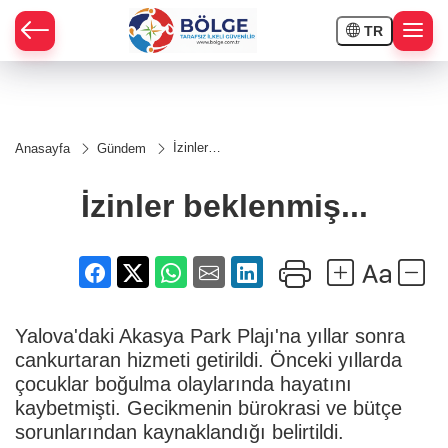
TR
HÇE
İzinler
Anasayfa
Gündem
beklenmiş...
RAY
İzinler beklenmiş...
SPOR
OR
Yalova'daki Akasya Park Plajı'na yıllar sonra
cankurtaran hizmeti getirildi. Önceki yıllarda
çocuklar boğulma olaylarında hayatını
kaybetmişti. Gecikmenin bürokrasi ve bütçe
sorunlarından kaynaklandığı belirtildi.