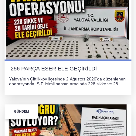
256 PARÇA ESER ELE GEÇİRİLDİ
Yalova'nın Çiftlikköy ilçesinde 2 Ağustos 2026'da düzenlenen
operasyonda, Ş.F. isimli şahsın aracında 228 sikke ve 28
obje olmak üzere toplam 256 tarihi eser ele geçirildi. Şüpheli
hakkında adli işlem başlatıldı.
GÜNDEM