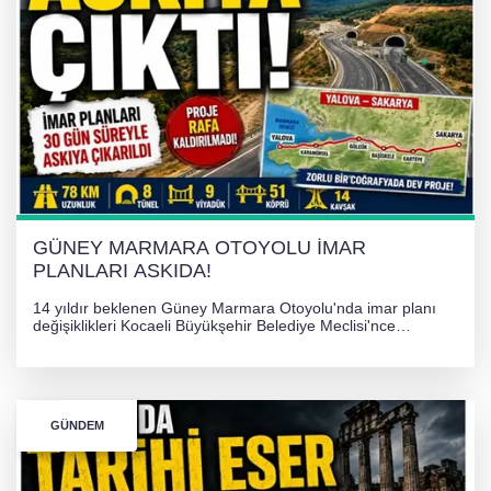
KARŞILIĞI NEREDE?
TONAMİ KÖPRÜSÜ'NDE PANİK!
GÜNEY MARMARA OTOYOLU İMAR
PLANLARI ASKIDA!
GÜNEY MARMARA OTOYOLU İMAR
PLANLARI ASKIDA!
14 yıldır beklenen Güney Marmara Otoyolu'nda imar planı
değişiklikleri Kocaeli Büyükşehir Belediye Meclisi'nce
onaylanarak 30 gün süreyle askıya çıkarıldı. Projenin Yalova-
Kocaeli arasını rahatlatması ve resmi sürecin devam ettiği
bildirildi.
GÜNDEM