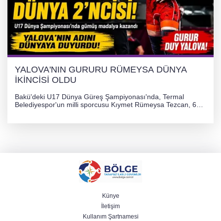
YALOVA'NIN GURURU RÜMEYSA DÜNYA
İKİNCİSİ OLDU
Bakü'deki U17 Dünya Güreş Şampiyonası'nda, Termal
Belediyespor'un milli sporcusu Kıymet Rümeysa Tezcan, 69
kilogram kategorisinde dünya ikincisi olarak gümüş madalya
kazandı ve Yalova ile Türkiye'yi gururlandırdı.
Künye
İletişim
Kullanım Şartnamesi