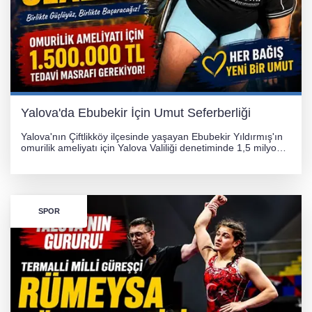
Yalova'da Ebubekir İçin Umut Seferberliği
Yalova'nın Çiftlikköy ilçesinde yaşayan Ebubekir Yıldırmış'ın
omurilik ameliyatı için Yalova Valiliği denetiminde 1,5 milyon
TL'lik yardım kampanyası başlatıldı. Hayırseverlerin
desteğiyle tedavi masraflarının karşılanması hedefleniyor.
SPOR