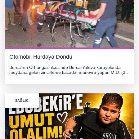
Otomobil Hurdaya Döndü
Bursa'nın Orhangazi ilçesinde Bursa-Yalova karayolunda
meydana gelen zincirleme kazada, manevra yapan M.Ü. (35)
yönetimindeki 06 GS 328 plakalı otomobil ağaca çarparak
hurdaya döndü. Hafif yaralanan sürücü, Orhangazi Devlet
Hastanesi'ne kaldırıldı.
SAĞLIK