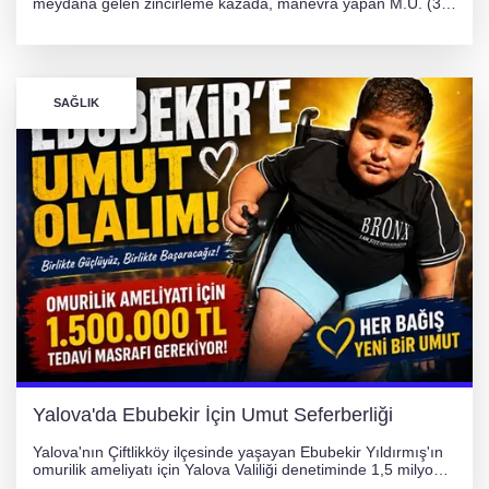
meydana gelen zincirleme kazada, manevra yapan M.Ü. (35)
yönetimindeki 06 GS 328 plakalı otomobil ağaca çarparak
hurdaya döndü. Hafif yaralanan sürücü, Orhangazi Devlet
Hastanesi'ne kaldırıldı.
SAĞLIK
Yalova'da Ebubekir İçin Umut Seferberliği
Yalova'nın Çiftlikköy ilçesinde yaşayan Ebubekir Yıldırmış'ın
omurilik ameliyatı için Yalova Valiliği denetiminde 1,5 milyon
TL'lik yardım kampanyası başlatıldı. Hayırseverlerin