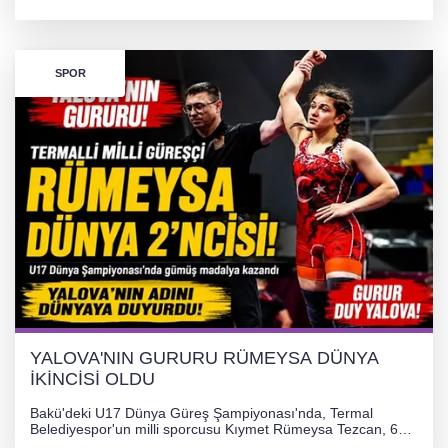
desteğiyle tedavi masraflarının karşılanması hedefleniyor.
SPOR
YALOVA'NIN GURURU RÜMEYSA DÜNYA
İKİNCİSİ OLDU
Bakü'deki U17 Dünya Güreş Şampiyonası'nda, Termal
Belediyespor'un milli sporcusu Kıymet Rümeysa Tezcan, 69
kilogram kategorisinde dünya ikincisi olarak gümüş madalya