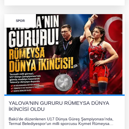
kazandı ve Yalova ile Türkiye'yi gururlandırdı.
SPOR
YALOVA'NIN GURURU RÜMEYSA DÜNYA
İKİNCİSİ OLDU
Bakü'de düzenlenen U17 Dünya Güreş Şampiyonası'nda,
Termal Belediyespor'un milli sporcusu Kıymet Rümeysa
Tezcan, 69 kilogram kategorisinde dünya ikincisi olarak