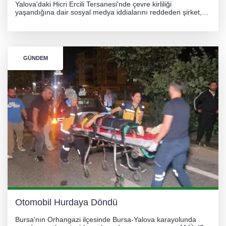
Yalova'daki Hicri Ercili Tersanesi'nde çevre kirliliği
yaşandığına dair sosyal medya iddialarını reddeden şirket,
görüntülerin yapay zekayla oluşturulduğunu savundu. Olayla
ilgili hukuki süreç başlatılırken gözler resmi incelemelere
çevrildi.
GÜNDEM
Otomobil Hurdaya Döndü
Bursa'nın Orhangazi ilçesinde Bursa-Yalova karayolunda