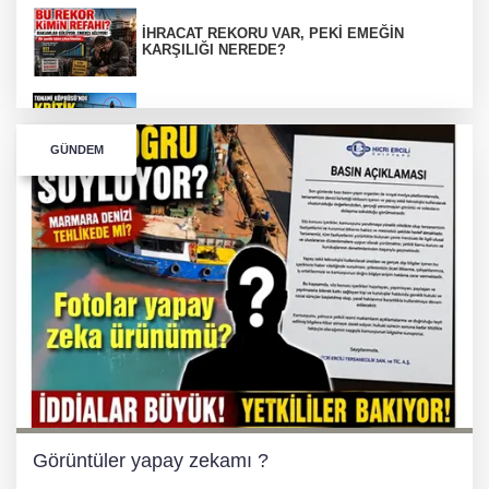
İHRACAT REKORU VAR, PEKİ EMEĞİN
KARŞILIĞI NEREDE?
TONAMİ KÖPRÜSÜ'NDE PANİK!
GÜNDEM
GÜNEY MARMARA OTOYOLU İMAR
PLANLARI ASKIDA!
GÜNEY MARMARA OTOYOLU İMAR
PLANLARI ASKIDA!
256 PARÇA ESER ELE GEÇİRİLDİ
Görüntüler yapay zekamı ?