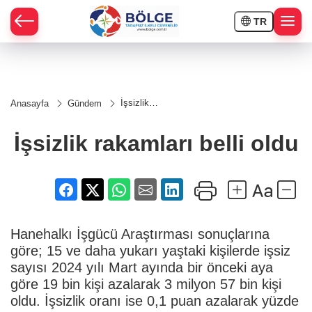
TR
HÇE
İşsizlik
Anasayfa
Gündem
rakamları
RAY
belli oldu
İşsizlik rakamları belli oldu
SPOR
OR
Hanehalkı İşgücü Araştırması sonuçlarına
göre; 15 ve daha yukarı yaştaki kişilerde işsiz
sayısı 2024 yılı Mart ayında bir önceki aya
göre 19 bin kişi azalarak 3 milyon 57 bin kişi
oldu. İşsizlik oranı ise 0,1 puan azalarak yüzde