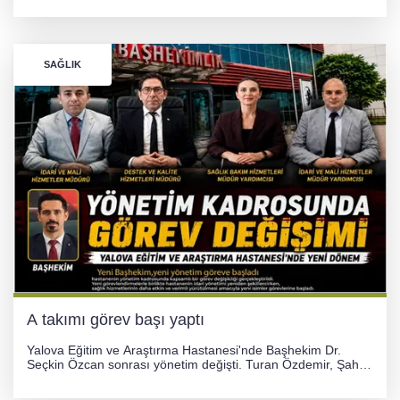
gümüş madalya kazandı.
SAĞLIK
A takımı görev başı yaptı
Yalova Eğitim ve Araştırma Hastanesi'nde Başhekim Dr.
Seçkin Özcan sonrası yönetim değişti. Turan Özdemir, Şahin
Bozkurt, Özlem Kotbaş ve Mustafa Aka yeni idari görevlerine
atanarak sağlık hizmetlerini etkinleştirme sürecini başlattı.