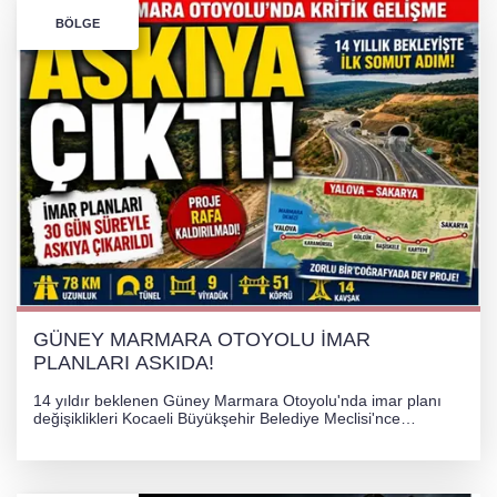
Bursa’da Orhangazi Tüneli’nde feci kaza:
BÖLGE
İHRACAT REKORU VAR, PEKİ EMEĞİN
KARŞILIĞI NEREDE?
TONAMİ KÖPRÜSÜ'NDE PANİK!
GÜNEY MARMARA OTOYOLU İMAR
PLANLARI ASKIDA!
GÜNEY MARMARA OTOYOLU İMAR
PLANLARI ASKIDA!
14 yıldır beklenen Güney Marmara Otoyolu'nda imar planı
değişiklikleri Kocaeli Büyükşehir Belediye Meclisi'nce
onaylanarak 30 gün süreyle askıya çıkarıldı. Projenin Yalova-
Kocaeli arasını rahatlatması ve resmi sürecin devam ettiği
bildirildi.