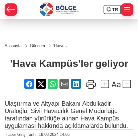
TR
HÇE
'Hava
Anasayfa
Gündem
Kampüs'ler
RAY
geliyor
'Hava Kampüs'ler geliyor
SPOR
OR
Ulaştırma ve Altyapı Bakanı Abdulkadir
Uraloğlu, Sivil Havacılık Genel Müdürlüğü
tarafından yürürlüğe alınan Hava Kampüs
uygulaması hakkında açıklamalarda bulundu.
Haber Giriş Tarihi: 18.08.2024 14:05