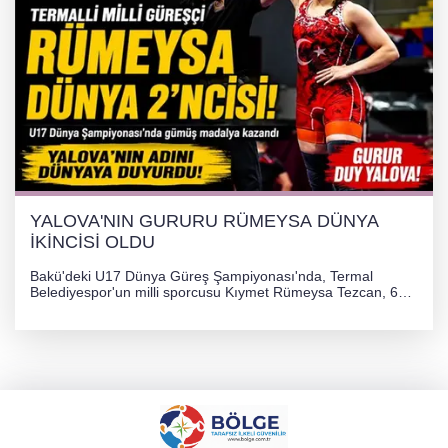
YALOVA'NIN GURURU RÜMEYSA DÜNYA
İKİNCİSİ OLDU
Bakü'deki U17 Dünya Güreş Şampiyonası'nda, Termal
Belediyespor'un milli sporcusu Kıymet Rümeysa Tezcan, 69
kilogram kategorisinde dünya ikincisi olarak gümüş madalya
kazandı ve Yalova ile Türkiye'yi gururlandırdı.