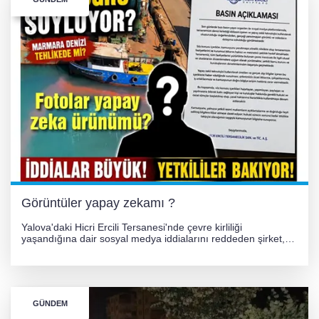
Görüntüler yapay zekamı ?
Yalova'daki Hicri Ercili Tersanesi'nde çevre kirliliği
yaşandığına dair sosyal medya iddialarını reddeden şirket,
görüntülerin yapay zekayla oluşturulduğunu savundu. Olayla
ilgili hukuki süreç başlatılırken gözler resmi incelemelere
çevrildi.
GÜNDEM