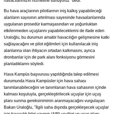
havacılarımızın hizmetine sunuyoruz" dedi.
Bu hava araçlarının pilotlarının iniş kalkış yapabileceği
alanların sayısının artırılması sayesinde havaalanlarında
uygulanan prosedür karmaşasından ve yoğunluktan
etkilenmeden uçuşlarını yapabileceklerini de ifade eden
Uraloğlu, bu durumun amatör havacılığın gelişmesine katkı
sağlayacağını ve pilot eğitimleri için kullanılacak iniş
alanlarına olan ihtiyacın ortadan kalkmasını, ayrıca
dronbanlar için de park alanı fonksiyonu görmesini
planladıklarını söyledi.
Hava Kampüs başvurusu yapıldığında talep edilmesi
durumunda Hava Kampüsler için hava sahası
tanımlanabileceğini ve tanımlanan hava sahasının içinde
kalması koşuluyla, gerçekleştirilecek uçuşlar için uçuş
planı sunma gereksiniminin aranmayacağını vurgulayan
Bakan Uraloğlu, "İlgili saha dışında gerçekleşecek uçuşlar
için havacılık bilgi yayının (AIP) usulleri ve uçuş planı