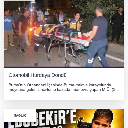
Otomobil Hurdaya Döndü
Bursa'nın Orhangazi ilçesinde Bursa-Yalova karayolunda
meydana gelen zincirleme kazada, manevra yapan M.Ü. (35)
yönetimindeki 06 GS 328 plakalı otomobil ağaca çarparak
hurdaya döndü. Hafif yaralanan sürücü, Orhangazi Devlet
Hastanesi'ne kaldırıldı.
SAĞLIK