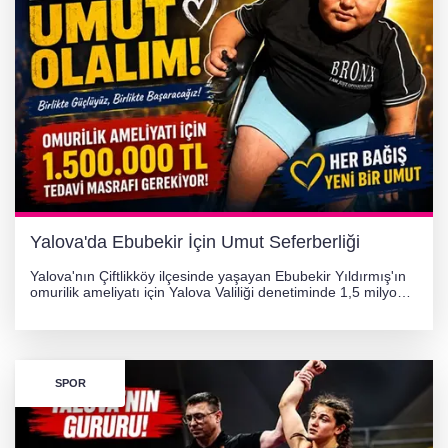
Yalova'da Ebubekir İçin Umut Seferberliği
Yalova'nın Çiftlikköy ilçesinde yaşayan Ebubekir Yıldırmış'ın
omurilik ameliyatı için Yalova Valiliği denetiminde 1,5 milyon
TL'lik yardım kampanyası başlatıldı. Hayırseverlerin
desteğiyle tedavi masraflarının karşılanması hedefleniyor.
SPOR