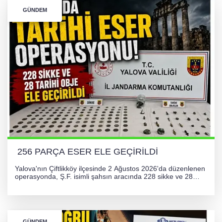
GÜNDEM
256 PARÇA ESER ELE GEÇİRİLDİ
Yalova'nın Çiftlikköy ilçesinde 2 Ağustos 2026'da düzenlenen
operasyonda, Ş.F. isimli şahsın aracında 228 sikke ve 28
obje olmak üzere toplam 256 tarihi eser ele geçirildi. Şüpheli
hakkında adli işlem başlatıldı.
GÜNDEM