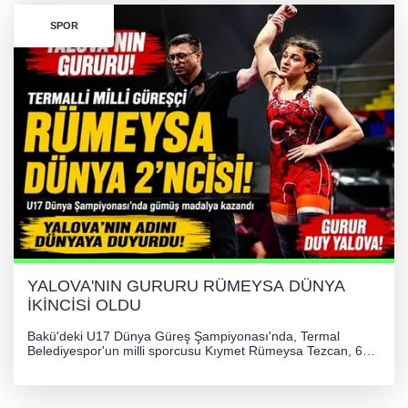
SPOR
YALOVA'NIN GURURU RÜMEYSA DÜNYA
İKİNCİSİ OLDU
Bakü'deki U17 Dünya Güreş Şampiyonası'nda, Termal
Belediyespor'un milli sporcusu Kıymet Rümeysa Tezcan, 69
kilogram kategorisinde dünya ikincisi olarak gümüş madalya
kazandı ve Yalova ile Türkiye'yi gururlandırdı.