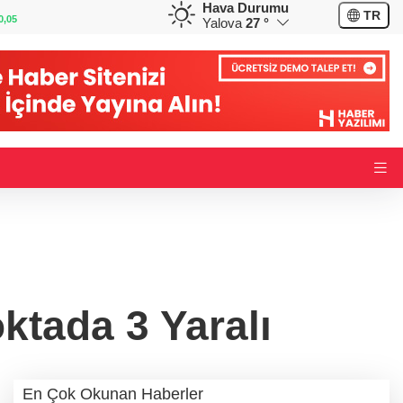
Hava Durumu
GBP
CHF
TR
0,13
64,1854
%0,17
58,9263
%0,02
Yalova
27 °
tada 3 Yaralı
En Çok Okunan Haberler