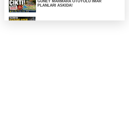
GÜNEY MARMARA OTOYOLU İMAR
PLANLARI ASKIDA!
256 PARÇA ESER ELE GEÇİRİLDİ
Görüntüler yapay zekamı ?
Otomobil Hurdaya Döndü
Yalova'da Ebubekir İçin Umut Seferberliği