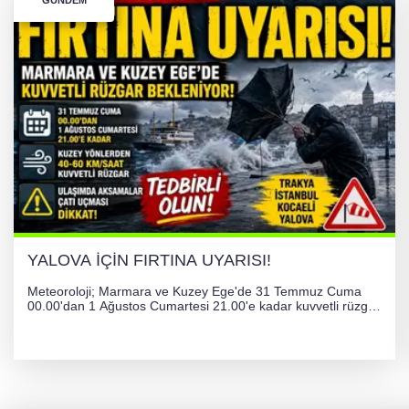
GÜNDEM
YALOVA İÇİN FIRTINA UYARISI!
Meteoroloji; Marmara ve Kuzey Ege'de 31 Temmuz Cuma
00.00'dan 1 Ağustos Cumartesi 21.00'e kadar kuvvetli rüzgar
ve fırtına bekliyor. İstanbul, Yalova, Kocaeli ve Trakya'da
ulaşımda aksamalar ve olumsuzluklara karşı vatandaşlar
uyarıldı.