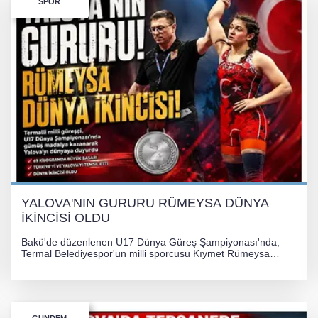
SPOR
YALOVA'NIN GURURU RÜMEYSA DÜNYA
İKİNCİSİ OLDU
Bakü'de düzenlenen U17 Dünya Güreş Şampiyonası'nda,
Termal Belediyespor'un milli sporcusu Kıymet Rümeysa
Tezcan, 69 kilogram kategorisinde dünya ikincisi olarak
gümüş madalya kazandı.