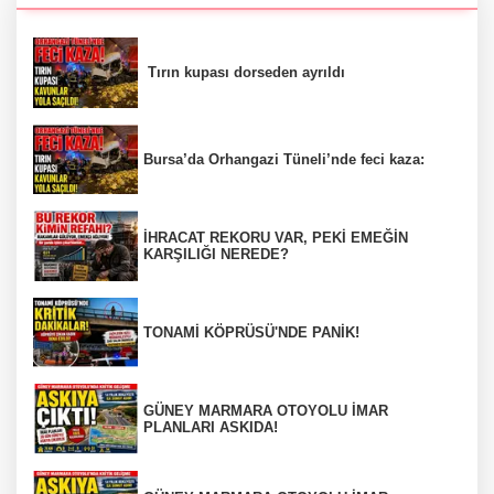
Tırın kupası dorseden ayrıldı
Bursa’da Orhangazi Tüneli’nde feci kaza:
İHRACAT REKORU VAR, PEKİ EMEĞİN
KARŞILIĞI NEREDE?
TONAMİ KÖPRÜSÜ'NDE PANİK!
GÜNEY MARMARA OTOYOLU İMAR
PLANLARI ASKIDA!