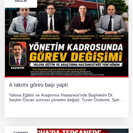
SAĞLIK
A takımı görev başı yaptı
Yalova Eğitim ve Araştırma Hastanesi'nde Başhekim Dr.
Seçkin Özcan sonrası yönetim değişti. Turan Özdemir, Şahin
Bozkurt, Özlem Kotbaş ve Mustafa Aka yeni idari görevlerine
atanarak sağlık hizmetlerini etkinleştirme sürecini başlattı.