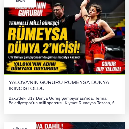
SPOR
YALOVA'NIN GURURU RÜMEYSA DÜNYA
İKİNCİSİ OLDU
Bakü'deki U17 Dünya Güreş Şampiyonası'nda, Termal
Belediyespor'un milli sporcusu Kıymet Rümeysa Tezcan, 69
kilogram kategorisinde dünya ikincisi olarak gümüş madalya
kazandı ve Yalova ile Türkiye'yi gururlandırdı.