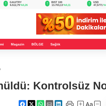
BIST 100
USD
EUR
13.703,13
%0,11
47,5771
%0,05
55,0570
%
mi
Magazin
BÖLGE
Sağlık
ı
üldü: Kontrolsüz Nok