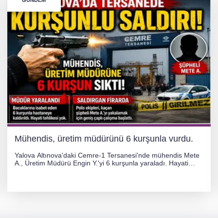
GÜNDEM
Mühendis, üretim müdürünü 6 kurşunla vurdu.
Yalova Altınova'daki Cemre-1 Tersanesi'nde mühendis Mete
A., Üretim Müdürü Engin Y.'yi 6 kurşunla yaraladı. Hayati
tehlikesi bulunmayan Engin Y. hastaneye kaldırılırken, kaçan
şüphelinin yakalanması için geniş çaplı soruşturma başlatıldı.