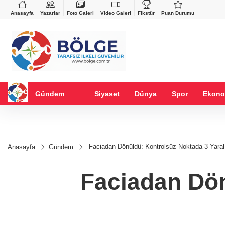
VND
GAU/TRY
%0,37
0,0018
%0,14
6.512,79
%0,26
Anasayfa
Yazarlar
Foto Galeri
Video Galeri
Fikstür
Puan Durumu
Gündem
Siyaset
Dünya
Spor
Ekono
Faciadan Dönüldü: Kontrolsüz Noktada 3 Yaral
Anasayfa
Gündem
Faciadan Dön