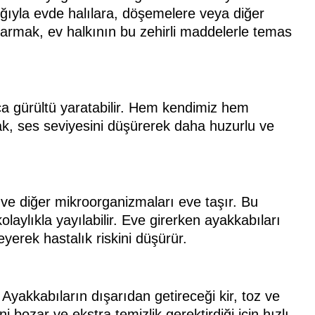
ığıyla evde halılara, döşemelere veya diğer
karmak, ev halkının bu zehirli maddelerle temas
kça gürültü yaratabilir. Hem kendimiz hem
k, ses seviyesini düşürerek daha huzurlu ve
i ve diğer mikroorganizmaları eve taşır. Bu
laylıkla yayılabilir. Eve girerken ayakkabıları
eyerek hastalık riskini düşürür.
 Ayakkabıların dışarıdan getireceği kir, toz ve
i bozar ve ekstra temizlik gerektirdiği için hızlı