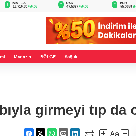
BIST 100
USD
EUR
13.710,30
%0,05
47,5897
%0,06
55,0658
%
mi
Magazin
BÖLGE
Sağlık
ıyla girmeyi tıp da