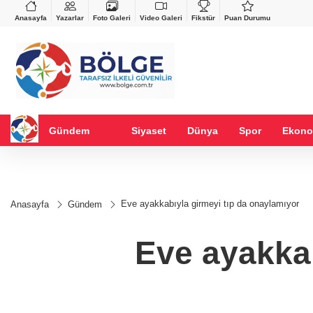
VND
GAU/TRY
%0,37
0,0018
%0,26
6.522,26
%0,40
Anasayfa
Yazarlar
Foto Galeri
Video Galeri
Fikstür
Puan Durumu
Gündem
Siyaset
Dünya
Spor
Ekono
Eve ayakkabıyla girmeyi tıp da onaylamıyor
Anasayfa
Gündem
Eve ayakkab