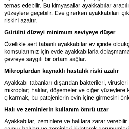
temas edebilir. Bu kimyasallar ayakkabılar aracıl
yüzeylere geçebilir. Eve girerken ayakkabıları çı
riskini azaltır.
Gürültü düzeyi minimum seviyeye düşer
Özellikle sert tabanlı ayakkabılar ev içinde oldu
komşularımız için evde ayakkabılarla dolaşmama
çevreye saygılı bir ortam sağlar.
Mikroplardan kaynaklı hastalık riski azalır
Ayakkabı tabanları dışarıdan bakterileri, virüsler
mikroplar; halılar, döşemeler ve diğer yüzeylere ko
çıkarmak, bu patojenlerin evin içine girmesini önl
Halı ve zeminlerin kullanım ömrü uzar
Ayakkabılar, zeminlere ve halılara zarar verebilir.
çamur halıları ve zeminleri kirleterek görünümlerin