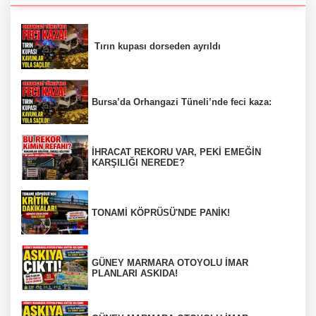
Tırın kupası dorseden ayrıldı
Bursa’da Orhangazi Tüneli’nde feci kaza:
İHRACAT REKORU VAR, PEKİ EMEĞİN
KARŞILIĞI NEREDE?
TONAMİ KÖPRÜSÜ'NDE PANİK!
GÜNEY MARMARA OTOYOLU İMAR
PLANLARI ASKIDA!