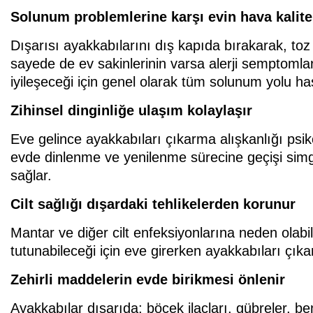
Solunum problemlerine karşı evin hava kalites
Dışarısı ayakkabılarını dış kapıda bırakarak, toz 
sayede de ev sakinlerinin varsa alerji semptomları
iyileşeceği için genel olarak tüm solunum yolu ha
Zihinsel dinginliğe ulaşım kolaylaşır
Eve gelince ayakkabıları çıkarma alışkanlığı psik
evde dinlenme ve yenilenme sürecine geçişi simgel
sağlar.
Cilt sağlığı dışardaki tehlikelerden korunur
Mantar ve diğer cilt enfeksiyonlarına neden olab
tutunabileceği için eve girerken ayakkabıları çık
Zehirli maddelerin evde birikmesi önlenir
Ayakkabılar dışarıda; böcek ilaçları, gübreler, ben