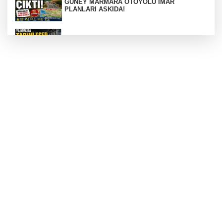
GÜNEY MARMARA OTOYOLU İMAR
PLANLARI ASKIDA!
256 PARÇA ESER ELE GEÇİRİLDİ
Görüntüler yapay zekamı ?
Otomobil Hurdaya Döndü
Yalova'da Ebubekir İçin Umut Seferberliği