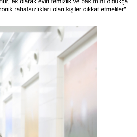
unur, ek olarak evin temizlik ve bakımını oldukça
onik rahatsızlıkları olan kişiler dikkat etmeliler”