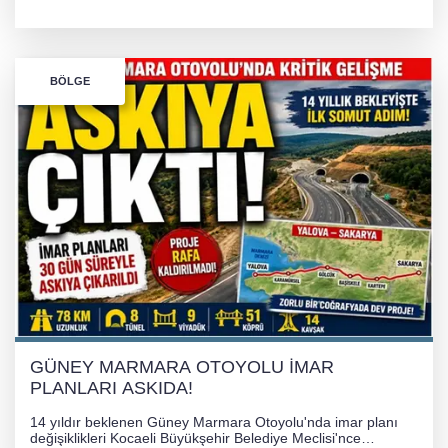
onaylanarak askıya çıkarıldı. Yalova ve Kocaeli'yi bağlayacak
dev proje için ilk somut resmi adım atılmış oldu.
BÖLGE
GÜNEY MARMARA OTOYOLU İMAR
PLANLARI ASKIDA!
14 yıldır beklenen Güney Marmara Otoyolu'nda imar planı
değişiklikleri Kocaeli Büyükşehir Belediye Meclisi'nce