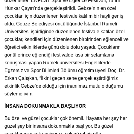
düzenlenen ENFEST Spor ve Eğlence Festivali, Tarihi
Hünkar Çayırı’nda gerçekleştirildi. Gebze’nin en özel
çocukları için düzenlenen festivale katılım bir hayli geniş
oldu. Gebze Belediyesi öncülüğünde İstanbul Rumeli
Üniversitesi işbirliğinde düzenlenen festivale katılan özel
çocuklar, kendileri için düzenlenen birbirinden eğlenceli ve
öğretici etkinliklerde günü dolu dolu yaşadı. Çocukların
gönüllerince eğlendiği festivalde kısa bir selamlama
konuşması yapan Rumeli üniversitesi Engellilerde
Egzersiz ve Spor Bilimleri Bölümü öğretim üyesi Doç. Dr.
Erkan Çalışkan, “İlkini geçen sene gerçekleştirdiğimiz
etkinlik Gebze’de olduğu için inanılmaz mutlu olduğumu
söylemeliyim.
İNSANA DOKUNMAKLA BAŞLIYOR
Bu özel ve güzel çocuklar çok önemli. Hayatta her şey her
güzel şey bir insana dokunmakla başlıyor. Bu güzel
çocuklarımızı çok seviyoruz, çok güzel bir gün