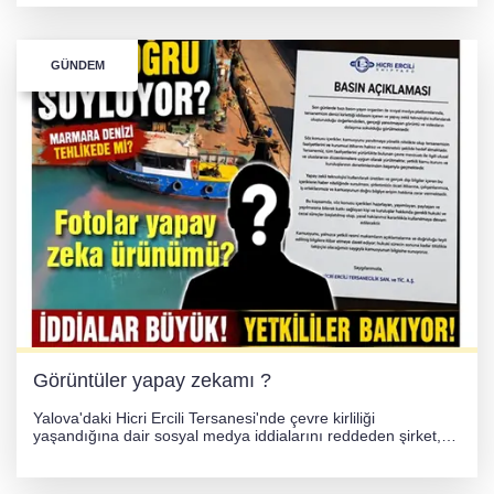
hakkında adli işlem başlatıldı.
GÜNDEM
Görüntüler yapay zekamı ?
Yalova'daki Hicri Ercili Tersanesi'nde çevre kirliliği
yaşandığına dair sosyal medya iddialarını reddeden şirket,
görüntülerin yapay zekayla oluşturulduğunu savundu. Olayla
ilgili hukuki süreç başlatılırken gözler resmi incelemelere
çevrildi.