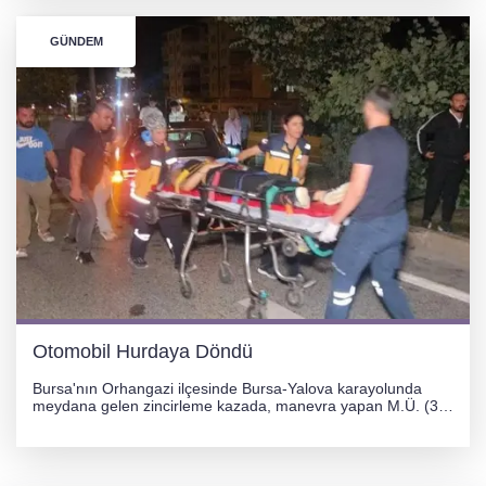
GÜNDEM
Otomobil Hurdaya Döndü
Bursa'nın Orhangazi ilçesinde Bursa-Yalova karayolunda
meydana gelen zincirleme kazada, manevra yapan M.Ü. (35)
yönetimindeki 06 GS 328 plakalı otomobil ağaca çarparak
hurdaya döndü. Hafif yaralanan sürücü, Orhangazi Devlet
Hastanesi'ne kaldırıldı.