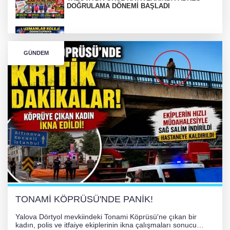
DOĞRULAMA DÖNEMİ BAŞLADI
Türkiye ve Yalova'yı Gururlandıran Büyük
Başarı
GÜNDEM
Tırın kupası dorseden ayrıldı
Bursa’da Orhangazi Tüneli’nde feci kaza:
İHRACAT REKORU VAR, PEKİ EMEĞİN
KARŞILIĞI NEREDE?
TONAMİ KÖPRÜSÜ'NDE PANİK!
Yalova Dörtyol mevkiindeki Tonami Köprüsü'ne çıkan bir
kadın, polis ve itfaiye ekiplerinin ikna çalışmaları sonucu