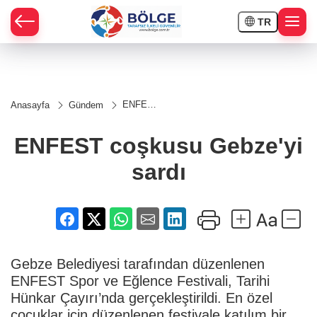
TR
HÇE
ENFEST
Anasayfa
Gündem
coşkusu
RAY
Gebze'yi
sardı
ENFEST coşkusu Gebze'yi
SPOR
sardı
OR
Gebze Belediyesi tarafından düzenlenen
ENFEST Spor ve Eğlence Festivali, Tarihi
Hünkar Çayırı’nda gerçekleştirildi. En özel
çocuklar için düzenlenen festivale katılım bir