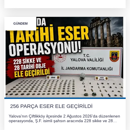
onaylanarak 30 gün süreyle askıya çıkarıldı. Projenin Yalova-
Kocaeli arasını rahatlatması ve resmi sürecin devam ettiği
bildirildi.
GÜNDEM
256 PARÇA ESER ELE GEÇİRİLDİ
Yalova'nın Çiftlikköy ilçesinde 2 Ağustos 2026'da düzenlenen
operasyonda, Ş.F. isimli şahsın aracında 228 sikke ve 28
obje olmak üzere toplam 256 tarihi eser ele geçirildi. Şüpheli