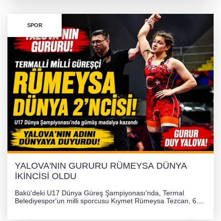
SPOR
YALOVA'NIN GURURU RÜMEYSA DÜNYA
İKİNCİSİ OLDU
Bakü'deki U17 Dünya Güreş Şampiyonası'nda, Termal
Belediyespor'un milli sporcusu Kıymet Rümeysa Tezcan, 69
kilogram kategorisinde dünya ikincisi olarak gümüş madalya
kazandı ve Yalova ile Türkiye'yi gururlandırdı.