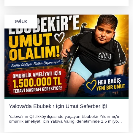
hurdaya döndü. Hafif yaralanan sürücü, Orhangazi Devlet
Hastanesi'ne kaldırıldı.
SAĞLIK
Yalova'da Ebubekir İçin Umut Seferberliği
Yalova'nın Çiftlikköy ilçesinde yaşayan Ebubekir Yıldırmış'ın
omurilik ameliyatı için Yalova Valiliği denetiminde 1,5 milyon
TL'lik yardım kampanyası başlatıldı. Hayırseverlerin
desteğiyle tedavi masraflarının karşılanması hedefleniyor.