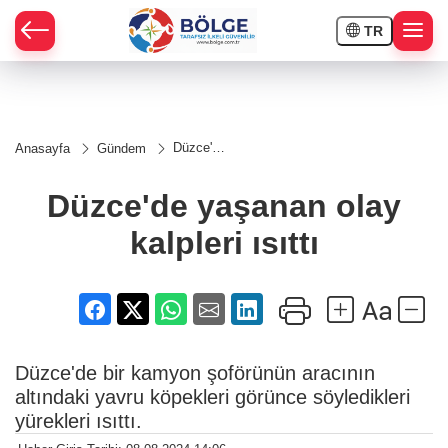
TR
HÇE
Düzce'de
Anasayfa
Gündem
yaşanan
RAY
olay
kalpleri
Düzce'de yaşanan olay
ısıttı
SPOR
kalpleri ısıttı
OR
Düzce'de bir kamyon şoförünün aracının
altındaki yavru köpekleri görünce söyledikleri
yürekleri ısıttı.