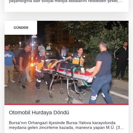
yaşandığına dair sosyal medya iddialarını reddeden şirket,
görüntülerin yapay zekayla oluşturulduğunu savundu. Olayla
ilgili hukuki süreç başlatılırken gözler resmi incelemelere
çevrildi.
GÜNDEM
Otomobil Hurdaya Döndü
Bursa'nın Orhangazi ilçesinde Bursa-Yalova karayolunda
meydana gelen zincirleme kazada, manevra yapan M.Ü. (35)
yönetimindeki 06 GS 328 plakalı otomobil ağaca çarparak