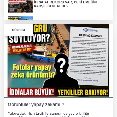
İHRACAT REKORU VAR, PEKİ EMEĞİN
KARŞILIĞI NEREDE?
TONAMİ KÖPRÜSÜ'NDE PANİK!
GÜNDEM
GÜNEY MARMARA OTOYOLU İMAR
PLANLARI ASKIDA!
GÜNEY MARMARA OTOYOLU İMAR
PLANLARI ASKIDA!
256 PARÇA ESER ELE GEÇİRİLDİ
Görüntüler yapay zekamı ?
Yalova'daki Hicri Ercili Tersanesi'nde çevre kirliliği