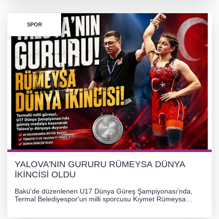
SPOR
YALOVA'NIN GURURU RÜMEYSA DÜNYA
İKİNCİSİ OLDU
Bakü'de düzenlenen U17 Dünya Güreş Şampiyonası'nda,
Termal Belediyespor'un milli sporcusu Kıymet Rümeysa
Tezcan, 69 kilogram kategorisinde dünya ikincisi olarak
gümüş madalya kazandı.